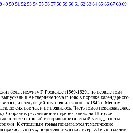
8
49
50
51
52
53
54
55
56
57
58
59
60
61
62
63
64
65
66
67
68
69
ит бельг. иезуиту Г. Росвейде (1569-1629), но первые тома
ы
выпускали в Антверпене тома in folio в порядке календарного
новилась, и следующий том появился лишь в 1845 г. Местом
 дек. до сих пор так и не появилось. Часть томов переиздавалась
зд.). Собрание, рассчитанное первоначально на 18 томов,
я был положен строгий историко-критический метод; тексты
ариями. К отдельным томам прилагаются тематические
 правосл. святых, подвизавшихся после сер. XI в., в издание