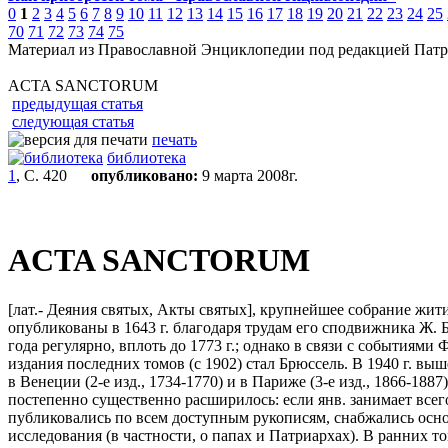
0
1
2
3
4
5
6
7
8
9
10
11
12
13
14
15
16
17
18
19
20
21
22
23
24
25
70
71
72
73
74
75
Материал из Православной Энциклопедии под редакцией Патр
ACTA SANCTORUM
предыдущая статья
следующая статья
печать
библиотека
1
, С. 420
опубликовано:
9 марта 2008г.
ACTA SANCTORUM
[лат.- Деяния святых, Акты святых], крупнейшее собрание жити
опубликованы в 1643 г. благодаря трудам его сподвижника Ж. 
года регулярно, вплоть до 1773 г.; однако в связи с события
издания последних томов (с 1902) стал Брюссель. В 1940 г. выше
в Венеции (2-е изд., 1734-1770) и в Париже (3-е изд., 1866-1887
постепенно существенно расширилось: если янв. занимает всего
публиковались по всем доступным рукописям, снабжались осн
исследования (в частности, о папах и Патриархах). В ранних то