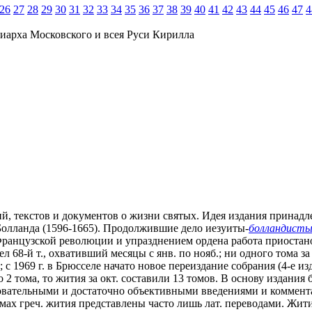
26
27
28
29
30
31
32
33
34
35
36
37
38
39
40
41
42
43
44
45
46
47
4
иарха Московского и всея Руси Кирилла
й, текстов и документов о жизни святых. Идея издания принадлеж
Болланда (1596-1665). Продолжившие дело иезуиты-
болландист
ми Французской революции и упразднением ордена работа приоста
л 68-й т., охвативший месяцы с янв. по нояб.; ни одного тома за
); с 1969 г. в Брюсселе начато новое переиздание собрания (4-е и
 2 тома, то жития за окт. составили 13 томов. В основу издани
овательными и достаточно объективными введениями и коммент
мах греч. жития представлены часто лишь лат. переводами. Жития