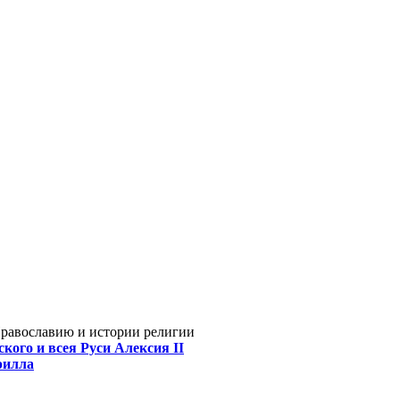
Православию и истории религии
кого и всея Руси Алексия II
рилла