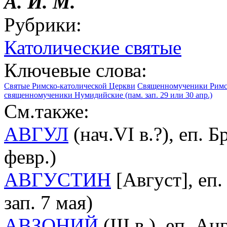
А. И. М.
Рубрики:
Католические святые
Ключевые слова:
Святые Римско-католической Церкви
Священномученики Римс
священномученики Нумидийские (пам. зап. 29 или 30 апр.)
См.также:
АВГУЛ
(нач.VI в.?), еп. 
февр.)
АВГУСТИН
[Август], еп
зап. 7 мая)
АВЗОНИЙ
(III в.), еп. А