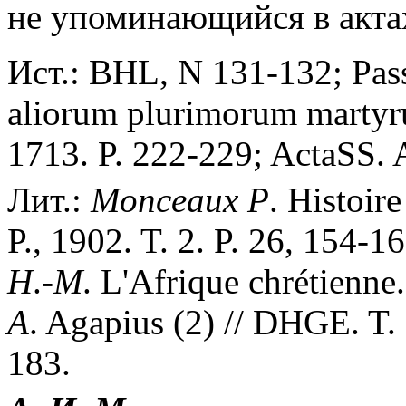
не упоминающийся в акта
Ист.: BHL, N 131-132; Pass
aliorum plurimorum martyr
1713. P. 222-229; ActaSS. A
Лит.:
Monceaux
P
. Histoire
P., 1902. T. 2. P. 26, 154-16
H
.
-M
. L'Afrique chrétienne.
A
. Agapius (2) // DHGE. T. 
183.