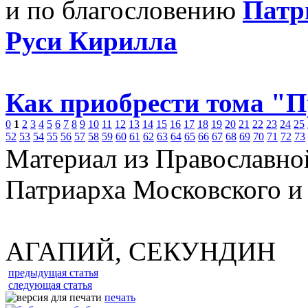
и по благословению
Патр
Руси Кирилла
Как приобрести тома "
0
1
2
3
4
5
6
7
8
9
10
11
12
13
14
15
16
17
18
19
20
21
22
23
24
25
52
53
54
55
56
57
58
59
60
61
62
63
64
65
66
67
68
69
70
71
72
73
Материал из Православно
Патриарха Московского и
АГАПИЙ, СЕКУНДИН
предыдущая статья
следующая статья
печать