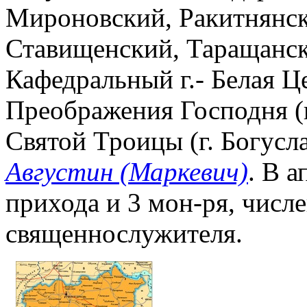
Мироновский, Ракитнянск
Ставищенский, Таращанск
Кафедральный г.- Белая Ц
Преображения Господня (г
Святой Троицы (г. Богусл
Августин (Маркевич)
. В а
прихода и 3 мон-ря, числе
священнослужителя.