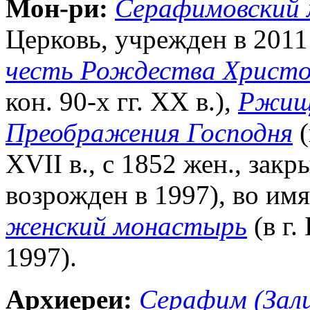
Мон-ри:
Серафимовский
Церковь, учрежден в 2011 
честь Рождества Христо
кон. 90-х гг. ХХ в.),
Ржище
Преображения Господня
(
XVII в., с 1852 жен., закры
возрожден в 1997), во имя
женский монастырь
(в г.
1997).
Архиереи:
Серафим (Зал