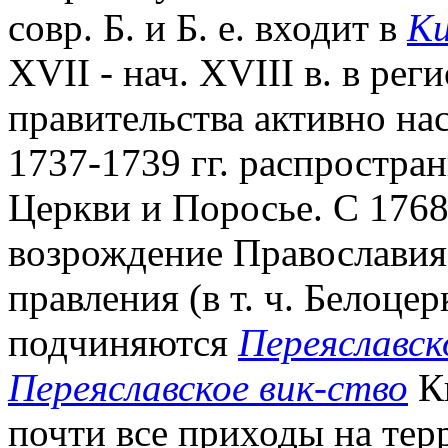
совр. Б. и Б. е. входит в
Ки
XVII - нач. XVIII в. в ре
правительства активно н
1737-1739 гг. распростра
Церкви и Поросье. С 1768 
возрождение Православия
правления (в т. ч. Белоцер
подчиняются
Переяславск
Переяславское вик-ство
Ки
почти все приходы на терр