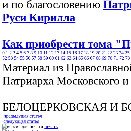
и по благословению
Патр
Руси Кирилла
Как приобрести тома "
0
1
2
3
4
5
6
7
8
9
10
11
12
13
14
15
16
17
18
19
20
21
22
23
24
25
52
53
54
55
56
57
58
59
60
61
62
63
64
65
66
67
68
69
70
71
72
73
Материал из Православно
Патриарха Московского и
БЕЛОЦЕРКОВСКАЯ И 
предыдущая статья
следующая статья
печать