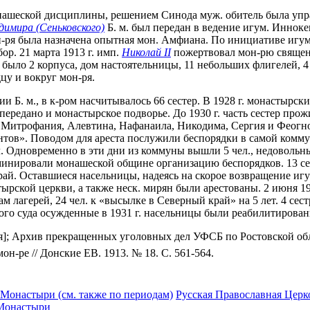
ашеской дисциплины, решением Синода муж. обитель была упраз
димира (Сеньковского)
Б. м. был передан в ведение игум. Иннок
он-ря была назначена опытная мон. Амфиана. По инициативе игум
р. 21 марта 1913 г. имп.
Николай II
пожертвовал мон-рю священ
м. было 2 корпуса, дом настоятельницы, 11 небольших флигелей, 
цу и вокруг мон-ря.
ии Б. м., в к-ром насчитывалось 66 сестер. В 1928 г. монастырс
ередано и монастырское подворье. До 1930 г. часть сестер прожи
ни Митрофания, Алевтина, Нафанаила, Никодима, Сергия и Феогн
тов». Поводом для ареста послужили беспорядки в самой комму
. чел. Одновременно в эти дни из коммуны вышли 5 чел., недово
иминировали монашеской общине организацию беспорядков. 13 се
 край. Оставшиеся насельницы, надеясь на скорое возвращение и
стырской церкви, а также неск. мирян были арестованы. 2 июня 
 годам лагерей, 24 чел. к «высылке в Северный край» на 5 лет. 4
стного суда осужденные в 1931 г. насельницы были реабилитиров
рия]; Архив прекращенных уголовных дел УФСБ по Ростовской об
он-ре // Донские ЕВ. 1913. № 18. С. 561-564.
 Монастыри (см. также по периодам)
Русская Православная Церко
 Монастыри