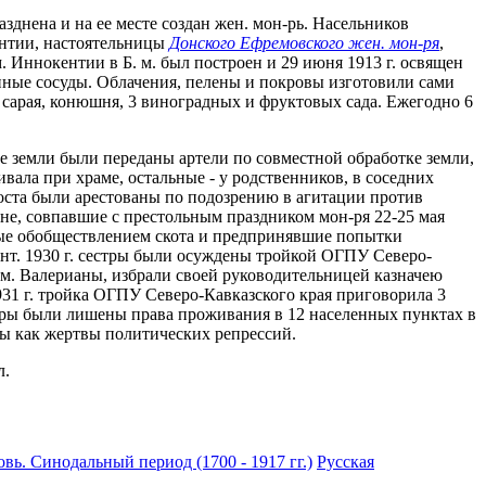
днена и на ее месте создан жен. мон-рь. Насельников
ентии, настоятельницы
Донского Ефремовского жен. мон-ря
,
. Иннокентии в Б. м. был построен и 29 июня 1913 г. освящен
ные сосуды. Облачения, пелены и покровы изготовили сами
4 сарая, конюшня, 3 виноградных и фруктовых сада. Ежегодно 6
кие земли были переданы артели по совместной обработке земли,
вала при храме, остальные - у родственников, в соседних
оста были арестованы по подозрению в агитации против
не, совпавшие с престольным праздником мон-ря 22-25 мая
льные обобществлением скота и предпринявшие попытки
нт. 1930 г. сестры были осуждены тройкой ОГПУ Северо-
гум. Валерианы, избрали своей руководительницей казначею
1931 г. тройка ОГПУ Северо-Кавказского края приговорила 3
 сестры были лишены права проживания в 12 населенных пунктах в
аны как жертвы политических репрессий.
л.
вь. Синодальный период (1700 - 1917 гг.)
Русская