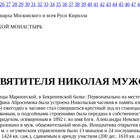
26
27
28
29
30
31
32
33
34
35
36
37
38
39
40
41
42
43
44
45
46
47
4
иарха Московского и всея Руси Кирилла
КОЙ МОНАСТЫРЬ
СВЯТИТЕЛЯ НИКОЛАЯ МУ
ницы Мариинской, в Бекреневской балке. Первоначально на месте
фана Абросимова была устроена Никольская часовня в память и
 ежегодно к часовне стал совершаться крестный ход из станицы
ковым, и подсобными строениями была передана в собственност
приделом, освященным в 1892 г. во имя блгв. Александра Невског
азовано в муж. общежительный мон-рь. Инициатива открытия о
в Б. м. с игуменским управлением было 13 монахов и 24 послушн
1424 кв. саж.), сдаваемым в аренду участком (200 дес. 1610 кв.