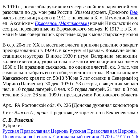
В 1910 г., после обнаружившихся серьезнейших нарушений мон
разослали по др. мон-рям России. Указом архиеп. Донского
Вла
часть насельниц к-рого в 1911 г. перешла в Б. м. Игуменией м
еп. Аксайским
Ермогеном (Максимовым)
новый Никольский собо
сестры, переведенные из Ефремовского мон-ря. К 1917 г. в Б. 
мая и 9 мая совершались крестные ходы к монастырскому колод
В сер. 20-х гг. XX в. местные власти приняли решение о закрыт
преобразованной в 1929 г. в коммуну «Правда». Коммуне было п
станицах и хуторах. В июле 1930 г. игум. Валериана, монахи
коллективизации, укрывательстве «антиреволюционных элемен
1930 г. На праздник съехалось, по оценке властей, ок. 3 тыс
самовольно забрать его из общественного стада. Власти инкр
Кавказского края по ст. 58/10 УК на 5 лет ссылки в Северный
Марию (Панченко). 30 дек. 1930 г. 53 сестры, священник мона
чел. к 10 годам лагерей, 8 чел. к 5 годам лагерей, 21 чел. к 3
течение 3 лет. 26 янв. 1990 г. президиумом Ростовского обла
Арх.: РА Ростовской обл. Ф. 226 [Донская духовная консисто
Лит.:
Власов
А
.
,
прот
. Предстоящее торжество в Бекреневском м
С. В. Римский
Рубрики:
Русская Православная Церковь
Русская Православная Церковь.
Православная Церковь. Синодальный период (1700 - 1917 гг.).