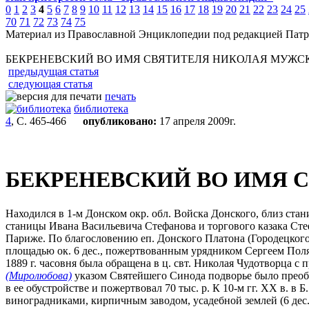
0
1
2
3
4
5
6
7
8
9
10
11
12
13
14
15
16
17
18
19
20
21
22
23
24
25
70
71
72
73
74
75
Материал из Православной Энциклопедии под редакцией Патр
БЕКРЕНЕВСКИЙ ВО ИМЯ СВЯТИТЕЛЯ НИКОЛАЯ МУЖС
предыдущая статья
следующая статья
печать
библиотека
4
, С. 465-466
опубликовано:
17 апреля 2009г.
БЕКРЕНЕВСКИЙ ВО ИМЯ 
Находился в 1-м Донском окр. обл. Войска Донского, близ ста
станицы Ивана Васильевича Стефанова и торгового казака Сте
Париже. По благословению еп. Донского Платона (Городецкого)
площадью ок. 6 дес., пожертвованным урядником Сергеем Поля
1889 г. часовня была обращена в ц. свт. Николая Чудотворца с 
(Миролюбова)
указом Святейшего Синода подворье было преобр
в ее обустройстве и пожертвовал 70 тыс. р. К 10-м гг. XX в. 
виноградниками, кирпичным заводом, усадебной землей (6 дес. 