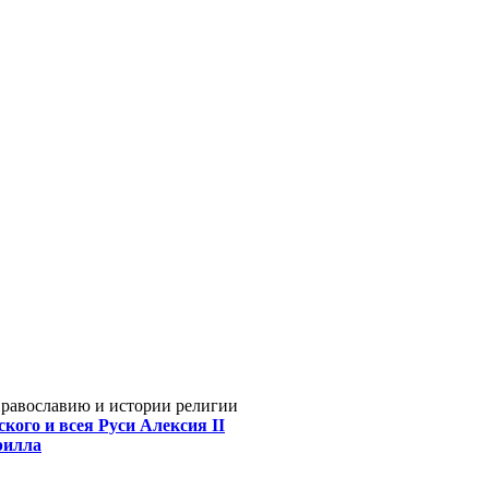
Православию и истории религии
кого и всея Руси Алексия II
рилла