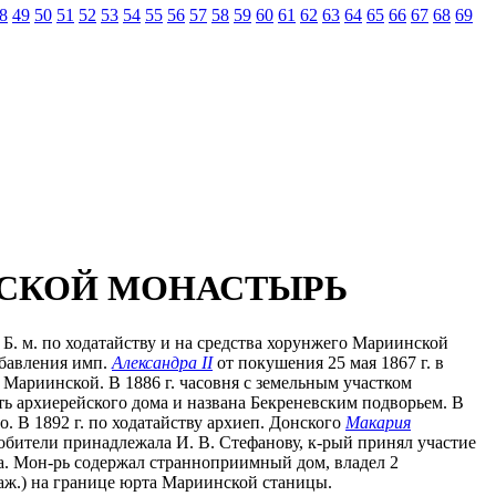
8
49
50
51
52
53
54
55
56
57
58
59
60
61
62
63
64
65
66
67
68
69
ЖСКОЙ МОНАСТЫРЬ
 Б. м. по ходатайству и на средства хорунжего Мариинской
збавления имп.
Александра II
от покушения 25 мая 1867 г. в
 Мариинской. В 1886 г. часовня с земельным участком
ь архиерейского дома и названа Бекреневским подворьем. В
о. В 1892 г. по ходатайству архиеп. Донского
Макария
бители принадлежала И. В. Стефанову, к-рый принял участие
ика. Мон-рь содержал странноприимный дом, владел 2
 саж.) на границе юрта Мариинской станицы.