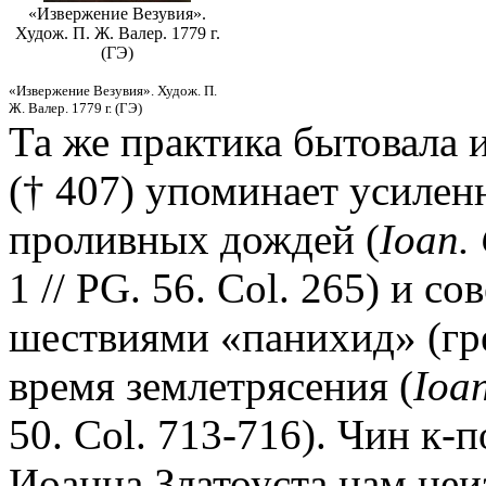
«Извержение Везувия».
Худож. П. Ж. Валер. 1779 г.
(ГЭ)
«Извержение Везувия». Худож. П.
Ж. Валер. 1779 г. (ГЭ)
Та же практика бытовала и
(† 407) упоминает усилен
проливных дождей (
Ioan.
1 // PG. 56. Col. 265) и 
шествиями «панихид» (гре
время землетрясения (
Ioa
50. Col. 713-716). Чин к-п
Иоанна Златоуста нам неиз