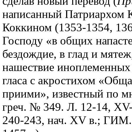
сделав новый перевод (
Пр
написанный Патриархом 
Коккином (1353-1354, 13
Господу «в общих напасте
бездождие, в глад и мятеж
нашествие иноплеменных 
гласа с акростихом «Обща
приими», известный по мн
греч. № 349. Л. 12-14, XV
240-243, нач. XV в.; ГИМ.