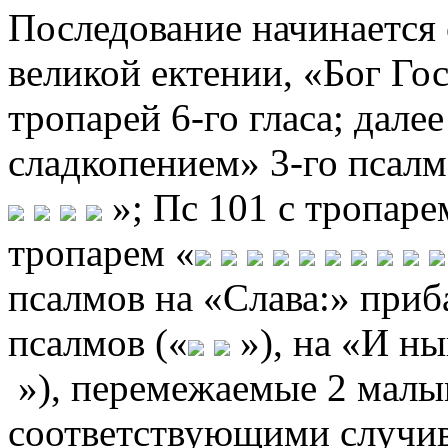
Последование начинается 
великой ектении, «Бог Г
тропарей 6-го гласа; далее
сладкопением» 3-го псалм
»; Пс 101 с тропаре
тропарем «
псалмов на «Слава:» приба
псалмов («
»), на «И ны
»), перемежаемые 2 малы
соответствующими случив