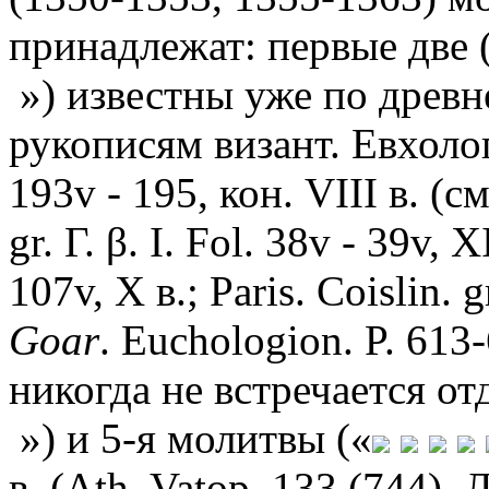
принадлежат: первые две 
») известны уже по дре
рукописям визант. Евхологи
193v - 195, кон. VIII в. (с
gr. Γ. β. I. Fol. 38v - 39v, 
107v, Х в.; Paris. Coislin. g
Goar
. Euchologion. P. 613
никогда не встречается отд
») и 5-я молитвы («
в. (Ath. Vatop. 133 (744). 