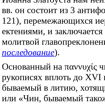
вв. он состоит из 3 антиф
121), перемежающихся и
ектениями, и заключается
молитвой главопреклонен
последование
).
Основанный на παννυχίς чи
рукописях вплоть до XVI 
бываемый в литию, хотящ
или «Чин, бываемый також