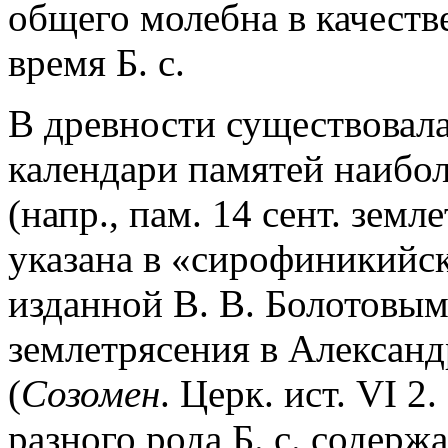
общего молебна в качеств
время Б. с.
В древности существовала
календари памятей наибо
(напр., пам. 14 сент. зем
указана в «сирофиникийс
изданной В. В. Болотовым 
землетрясения в Алексан
(
Созомен
. Церк. ист. VI 2
разного рода Б. с. содерж