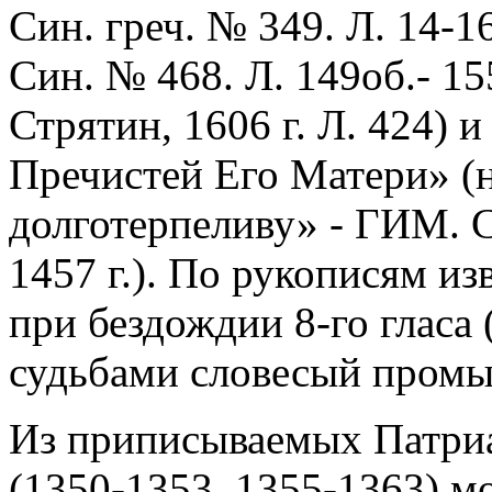
Син. греч. № 349. Л. 14-1
Син. № 468. Л. 149об.- 15
Стрятин, 1606 г. Л. 424) 
Пречистей Его Матери» (н
долготерпеливу» - ГИМ. С
1457 г.). По рукописям и
при бездождии 8-го гласа
судьбами словесый пром
Из приписываемых Патриа
(1350-1353, 1355-1363) м