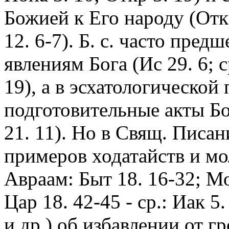
Божией к Его народу (Откр
12. 6-7). Б. с. часто пре
явлениям Бога (Ис 29. 6; ср
19), а в эсхатологической
подготовительные акты Бо
21. 11). Но в Свящ. Писа
примеров ходатайств и мо
Авраам: Быт 18. 16-32; Мо
Цар 18. 42-45 - ср.: Иак 5
и др.) об избавлении от гр