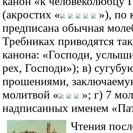
канон «к человеколюбцу 
(акростих «
»), по 
предписана обычная мол
Требниках приводятся та
канона: «Господи, услыши
рех, Господи»); в) сугуб
прошениями, заключаему
молитвой «
»; г) 7 мо
надписанных именем «Пат
Чтения посл