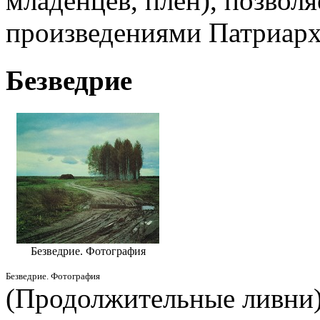
младенцев, плен), позволя
произведениями Патриарх
Безведрие
Безведрие. Фотография
Безведрие. Фотография
(Продолжительные ливни).