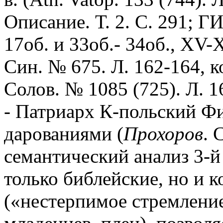
Описание. Т. 2. С. 291; Г
17об. и 33об.- 34об., XV-
Син. № 675. Л. 162-164, к
Солов. № 1085 (725). Л. 16
- Патриарх К-польский Фи
дарованиями (
Прохоров
. 
семантический анализ 3-й
только библейские, но и 
(«нестерпимое стремление