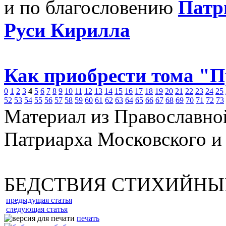
и по благословению
Патр
Руси Кирилла
Как приобрести тома "
0
1
2
3
4
5
6
7
8
9
10
11
12
13
14
15
16
17
18
19
20
21
22
23
24
25
52
53
54
55
56
57
58
59
60
61
62
63
64
65
66
67
68
69
70
71
72
73
Материал из Православно
Патриарха Московского и
БЕДСТВИЯ СТИХИЙНЫ
предыдущая статья
следующая статья
печать