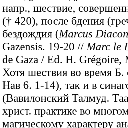
напр., шествие, совершен
(† 420), после бдения (гре
бездождия (
Marcus Diaco
Gazensis. 19-20 //
Marc le 
de Gaza / Ed. H. Grégoire, 
Хотя шествия во время Б. 
Нав 6. 1-14), так и в син
(Вавилонский Талмуд. Таан
христ. практике во много
магическому характеру а