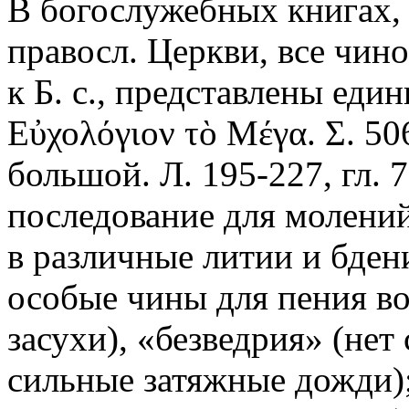
В богослужебных книгах, 
правосл. Церкви, все чин
к Б. с., представлены еди
Εὐχολόγιον τὸ Μέγα. Σ. 50
большой. Л. 195-227, гл. 
последование для молений
в различные литии и бден
особые чины для пения во 
засухи), «безведрия» (нет
сильные затяжные дожди);