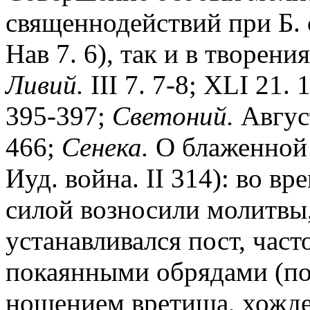
священнодействий при Б. с
Нав 7. 6), так и в творени
Ливий.
III 7. 7-8; XLI 21. 
395-397;
Светоний.
Авгус
466;
Сенека.
О блаженной
Иуд. война. II 314): во в
силой возносили молитвы
устанавливался пост, час
покаянными обрядами (по
ношением вретища, хожде