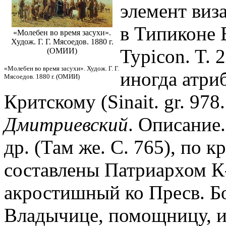
элемент виз
в Типиконе В
«Молебен во время засухи».
Худож. Г. Г. Мясоедов. 1880 г.
Typicon. T. 
(ОМИИ)
«Молебен во время засухи». Худож. Г. Г.
иногда атри
Мясоедов. 1880 г. (ОМИИ)
Критскому (Sinait. gr. 978.
Дмитриевский
. Описание.
др. (Там же. С. 765), по к
составлены Патриархом 
акростишный ко Пресв. Бо
Владычице, помощницу, и