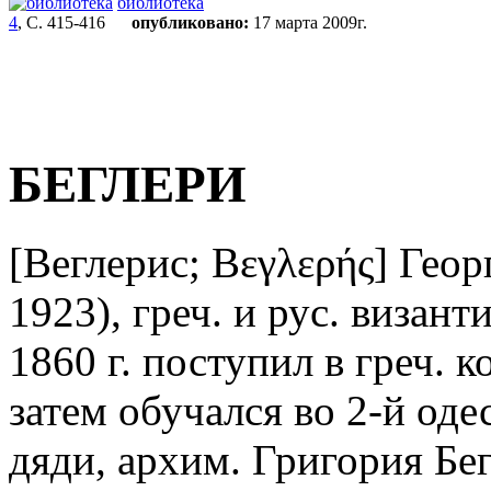
библиотека
4
, С. 415-416
опубликовано:
17 марта 2009г.
БЕГЛЕРИ
[Веглерис; Βεγλερής] Геор
1923), греч. и рус. визан
1860 г. поступил в греч. 
затем обучался во 2-й од
дяди, архим. Григория Бег