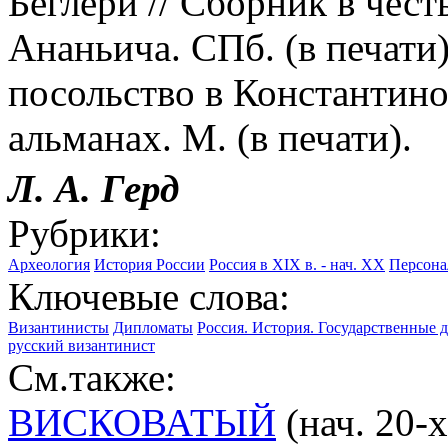
Беглери // Сборник в честь
Ананьича. СПб. (в печати
посольство в Константиноп
альманах. М. (в печати).
Л. А. Герд
Рубрики:
Археология
История России
Россия в XIX в. - нач. XX
Персона
Ключевые слова:
Византинисты
Дипломаты
Россия. История. Государственные д
русский византинист
См.также:
ВИСКОВАТЫЙ
(нач. 20-х