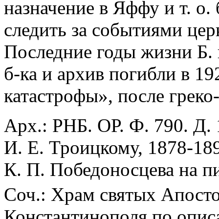
назначение в Яффу и т. о
следить за событиями цер
Последние годы жизни Б. 
б-ка и архив погибли в 19
катастрофы», после греко-
Арх.: РНБ. ОР. Ф. 790. Д. 
И. Е. Троицкому, 1878-189
К. П. Победоносцева на пи
Соч.: Храм святых Апост
Константинополя по опис