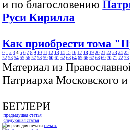
и по благословению
Патр
Руси Кирилла
Как приобрести тома "
0
1
2
3
4
5
6
7
8
9
10
11
12
13
14
15
16
17
18
19
20
21
22
23
24
25
52
53
54
55
56
57
58
59
60
61
62
63
64
65
66
67
68
69
70
71
72
73
Материал из Православно
Патриарха Московского и
БЕГЛЕРИ
предыдущая статья
следующая статья
печать