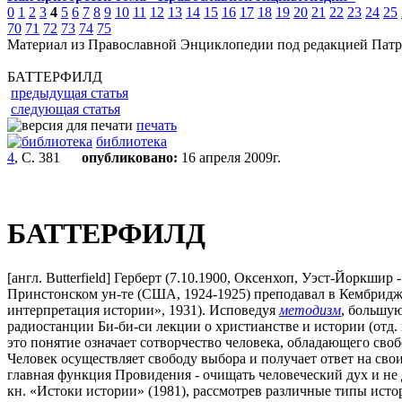
0
1
2
3
4
5
6
7
8
9
10
11
12
13
14
15
16
17
18
19
20
21
22
23
24
25
70
71
72
73
74
75
Материал из Православной Энциклопедии под редакцией Патр
БАТТЕРФИЛД
предыдущая статья
следующая статья
печать
библиотека
4
, С. 381
опубликовано:
16 апреля 2009г.
БАТТЕРФИЛД
[англ. Butterfield] Герберт (7.10.1900, Оксенхоп, Уэст-Йоркши
Принстонском ун-те (США, 1924-1925) преподавал в Кембридже
интерпретация истории», 1931). Исповедуя
методизм
, большую
радиостанции Би-би-си лекции о христианстве и истории (отд. из
это понятие означает сотворчество человека, обладающего сво
Человек осуществляет свободу выбора и получает ответ на свои 
главная функция Провидения - очищать человеческий дух и не 
кн. «Истоки истории» (1981), рассмотрев различные типы исто