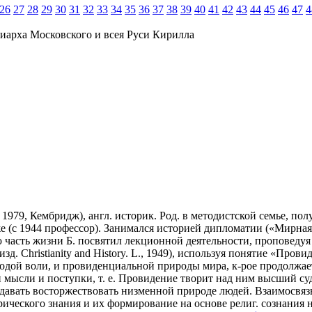
26
27
28
29
30
31
32
33
34
35
36
37
38
39
40
41
42
43
44
45
46
47
4
иарха Московского и всея Руси Кирилла
р - 1979, Кембридж), англ. историк. Род. в методистской семье, 
 (с 1944 профессор). Занимался историей дипломатии («Мирная
 часть жизни Б. посвятил лекционной деятельности, проповедуя 
д. Christianity and History. L., 1949), используя понятие «Прови
бодой воли, и провиденциальной природы мира, к-рое продолжае
мысли и поступки, т. е. Провидение творит над ним высший суд. 
давать восторжествовать низменной природе людей. Взаимосвязь
рического знания и их формирование на основе религ. сознания 