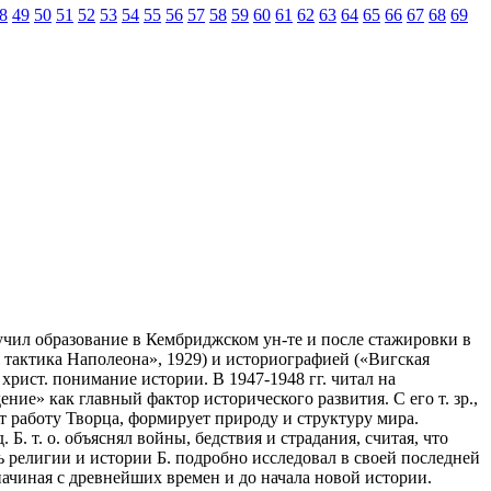
8
49
50
51
52
53
54
55
56
57
58
59
60
61
62
63
64
65
66
67
68
69
получил образование в Кембриджском ун-те и после стажировки в
 тактика Наполеона», 1929) и историографией («Вигская
христ. понимание истории. В 1947-1948 гг. читал на
дение» как главный фактор исторического развития. С его т. зр.,
т работу Творца, формирует природу и структуру мира.
Б. т. о. объяснял войны, бедствия и страдания, считая, что
 религии и истории Б. подробно исследовал в своей последней
начиная с древнейших времен и до начала новой истории.