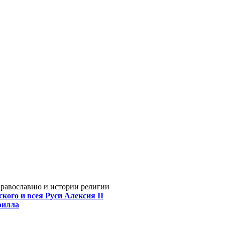
Православию и истории религии
кого и всея Руси Алексия II
рилла