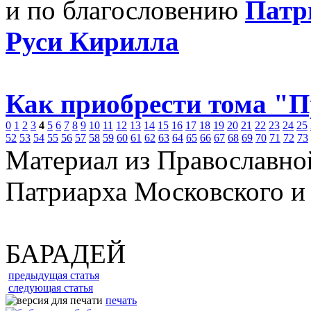
и по благословению
Патр
Руси Кирилла
Как приобрести тома "
0
1
2
3
4
5
6
7
8
9
10
11
12
13
14
15
16
17
18
19
20
21
22
23
24
25
52
53
54
55
56
57
58
59
60
61
62
63
64
65
66
67
68
69
70
71
72
73
Материал из Православно
Патриарха Московского и
БАРАДЕЙ
предыдущая статья
следующая статья
печать