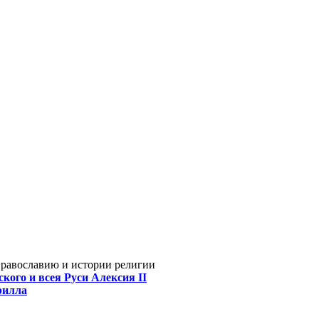
Православию и истории религии
кого и всея Руси Алексия II
рилла