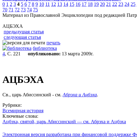
0
1
2
3
4
5
6
7
8
9
10
11
12
13
14
15
16
17
18
19
20
21
22
23
24
25
70
71
72
73
74
75
Материал из Православной Энциклопедии под редакцией Патр
АЦБЭХА
предыдущая статья
следующая статья
печать
библиотека
4
, С. 221
опубликовано:
13 марта 2009г.
АЦБЭХА
Св., царь Абиссинский - см.
Абрэха и Ацбэха
.
Рубрики:
Всемирная история
Ключевые слова:
Ацбэха, святой, царь Абиссинский — см. Абрэха и Ацбэха
Электронная версия разработана при финансовой поддержке Ф