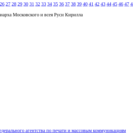
26
27
28
29
30
31
32
33
34
35
36
37
38
39
40
41
42
43
44
45
46
47
4
иарха Московского и всея Руси Кирилла
едерального агентства по печати и массовым коммуникациям