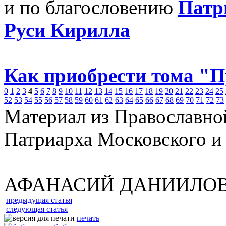
и по благословению
Патр
Руси Кирилла
Как приобрести тома "
0
1
2
3
4
5
6
7
8
9
10
11
12
13
14
15
16
17
18
19
20
21
22
23
24
25
52
53
54
55
56
57
58
59
60
61
62
63
64
65
66
67
68
69
70
71
72
73
Материал из Православно
Патриарха Московского и
АФАНАСИЙ ДАНИИЛО
предыдущая статья
следующая статья
печать