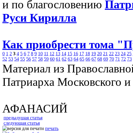
и по благословению
Патр
Руси Кирилла
Как приобрести тома "
0
1
2
3
4
5
6
7
8
9
10
11
12
13
14
15
16
17
18
19
20
21
22
23
24
25
52
53
54
55
56
57
58
59
60
61
62
63
64
65
66
67
68
69
70
71
72
73
Материал из Православно
Патриарха Московского и
АФАНАСИЙ
предыдущая статья
следующая статья
печать