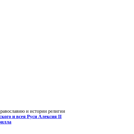
Православию и истории религии
кого и всея Руси Алексия II
рилла