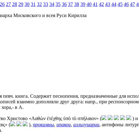
26
27
28
29
30
31
32
33
34
35
36
37
38
39
40
41
42
43
44
45
46
47
4
иарха Московского и всея Руси Кирилла
ная певч. книга. Содержит песнопения, предназначенные для исп
кописей взаимно дополняли друг друга: напр., при респонсорном
хора,- в А.
во Христово «Λαθὼν ἐτέχθης ὑπὸ τὸ σπήλαιον» (
) и
ις» (
),
прокимны
,
ипакои
,
аллилуиарии
, антифоны литур
.