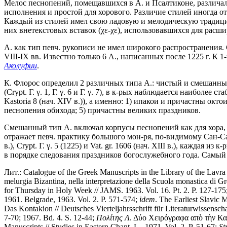
Мелос песнопений, помещавшихся в А. и Псалтиконе, различалс
исполнения и простой для хорового. Различие стилей иногда о
Каждый из стилей имел свою ладовую и мелодическую традици
них внетекстовых вставок (χε-χε), использовавшихся для рас
А. как тип певч. рукописи не имел широкого распространения. С
VIII-IX вв. Известно только 6 А., написанных после 1225 г. К
Аколуфии
.
К. Флорос определил 2 различных типа А.: чистый и смешанный.
(Crypt. Γ. γ. 1, Γ. γ. 6 и Γ. γ. 7), в к-рых наблюдается наиболее
Kastoria 8 (нач. XIV в.)), а именно: 1) ипакои и причастны о
песнопения обихода; 5) причастны великих праздников.
Смешанный тип А. включал корпусы песнопений как для хора, та
отражает певч. практику большого мон-ря, по-видимому Сан-С
в.), Crypt. Γ. γ. 5 (1225) и Vat. gr. 1606 (нач. XIII в.), каж
в порядке следования праздников богослужебного года. Самый
Лит.: Catalogue of the Greek Manuscripts in the Library of the Lavr
melurgia Bizantina, nella interpretazione della Scuola monastica di Gro
for Thursday in Holy Week // JAMS. 1963. Vol. 16. Pt. 2. P. 127-175
1961. Belgrade, 1963. Vol. 2. P. 571-574;
idem
. The Earliest Slavic
Das Kontakion // Deutsches Vierteljahrsschrift für Literaturwissensch
7-70; 1967. Bd. 4. S. 12-44;
Πολίτης
Λ
. Δύο Χειρόγραφα απὸ τὴν Κασ
Manuscripts // Studies in Eastern Chant. L., 1971. Vol. 2. P. 51-67;
St