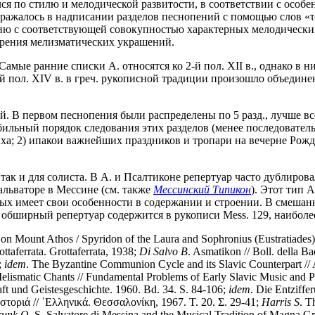
я по стилю и мелодической развитости, в соответствии с особе
тражалось в надписании разделов песнопений с помощью слов «το
ю с соответствующей совокупностью характерных мелодических
ширения мелизматических украшений.
амые ранние списки А. относятся ко 2-й пол. XII в., однако в н
 1-й пол. XIV в. в греч. рукописной традиции произошло объеди
 В первом песнопения были распределены по 5 разд., лучше всег
 стабильный порядок следования этих разделов (менее последовательн
ктоиха; 2) ипакои важнейших праздников и тропари на вечерне Ро
к и для солиста. В А. и Псалтиконе репертуар часто дублировал
альваторе в Мессине (см. также
Мессинский Типикон
). Этот тип А
дая из к-рых имеет свои особенности в содержании и строении. В 
 обширный репертуар содержится в рукописи Mess. 129, наибол
a on Mount Athos / Spyridon of the Laura and Sophronius (Eustratiades
ttaferrata. Grottaferrata, 1938;
Di
Salvo
B
. Asmatikon // Boll. della Ba
;
idem
. The Byzantine Communion Cycle and its Slavic Counterpart // 
 Melismatic Chants // Fundamental Problems of Early Slavic Music and
aft und Geistesgeschichte. 1960. Bd. 34. S. 84-106;
idem
. Die Entziffe
τοριά // ῾Ελληνικά. Θεσσαλονίκη, 1967. Τ. 20. Σ. 29-41;
Harris
S
. T
runk
O
. S. Salvatore di Messina and the Musical Tradition of Magna Gr