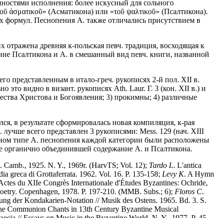
нностями исполнения: более искусный для сольного
ῦ ἀσματικοῦ» (Асматикона) или «τοῦ ψαλτικοῦ» (Псалтикона).
 формул. Песнопения А. также отличались присутствием в
их отражена древняя к-польская певч. традиция, восходящая к
нение Псалтикона и А. в смешанный вид певч. книги, названной
о представленным в итало-греч. рукописях 2-й пол. XII в.
о это видно в визант. рукописях Ath. Laur. Γ. 3 (кон. XII в.) и
ждества Христова и Богоявления; 3) прокимны; 4) различные
ся, в результате сформировалась новая компиляция, к-рая
. лучше всего представлен 3 рукописями: Mess. 129 (нач. XIII
смешанном типе А. песнопения каждой категории были расположены
ее органично объединившей содержание А. и Псалтикона.
). Camb., 1925. N. Y., 1969r. (HarvTS; Vol. 12);
Tardo
L
. L'antica
dia greca di Grottaferrata. 1962. Vol. 16. P. 135-158;
Levy
K
. A Hymn
Actes du XIIe Congrès Internationale d'Études Byzantines: Ochride,
 Poetry. Copenhagen, 1978. P. 197-210. (MMB. Subs.; 6);
Floros
C
.
rung der Kondakarien-Notation // Musik des Ostens. 1965. Bd. 3. S.
he Communion Chants in 13th Century Byzantine Musical
aecia // Essays on Music in the Byzantine World. N. Y., 1977. P. 45-