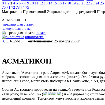
0
1
2
3
4
5
6
7
8
9
10
11
12
13
14
15
16
17
18
19
20
21
22
23
24
25
70
71
72
73
74
75
Материал из Православной Энциклопедии под редакцией Патр
АСМАТИКОН
предыдущая статья
следующая статья
печать
библиотека
3
, С. 612-613
опубликовано:
25 ноября 2008г.
АСМАТИКОН
Асматико́н [Азматикон; греч. ̓Ασματικόν], визант. богослужеб
собраны песнопения для певца-солиста (псалта). Эти 2 типа ру
исполнения соло, могла быть помещена в Псалтиконе, а 2-я, для 
Состав А.: тропари пророчеств на великой вечерне под Рождест
«̓Επεφάνης ἐν τῷ κόσμῳ» (
) и «῾Αμαρτωλοῖς καὶ τελώνα
песнопений кондаки, Трисвятое, херувимские и входные стихи)