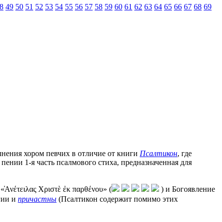
8
49
50
51
52
53
54
55
56
57
58
59
60
61
62
63
64
65
66
67
68
69
олнения хором певчих в отличие от книги
Псалтикон
, где
 пении 1-я часть псалмового стиха, предназначенная для
 «̓Ανέτειλας Χριστὲ ἐκ παρθένου» (
) и Богоявление
гии и
причастны
(Псалтикон содержит помимо этих