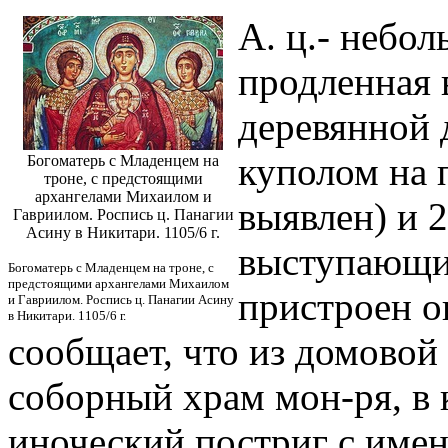
А. ц.- небо
продленная в
деревянной 
куполом на 
Богоматерь с Младенцем на
троне, с предстоящими
архангелами Михаилом и
выявлен) и 
Гавриилом. Роспись ц. Панагии
Асину в Никитари. 1105/6 г.
выступающим
Богоматерь с Младенцем на троне, с
предстоящими архангелами Михаилом
пристроен ок
и Гавриилом. Роспись ц. Панагии Асину
в Никитари. 1105/6 г.
сообщает, что из домовой
соборный храм мон-ря, в
иноческий постриг с имен