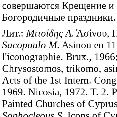
совершаются Крещение и 
Богородичные праздники.
Лит.:
Μιτσίδης
Α
. ̓Ασίνου,
Sacopoulo
M
. Asinou en 11
l'iconographie. Brux., 1966
Chrysostomos, trikomo, asi
Acts of the 1st Intern. Cong
1969. Nicosia, 1972. T. 2. 
Painted Churches of Cyprus.
Sophocleous
S
. Icons of Cy