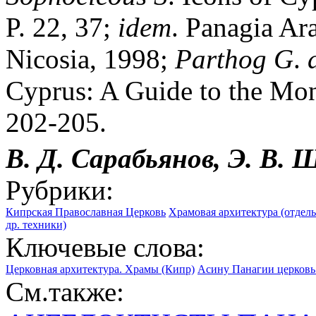
P. 22, 37;
idem
. Panagia Ar
Nicosia, 1998;
Parthog
G
.
Cyprus: A Guide to the Mo
202-205.
В. Д. Сарабьянов, Э. В. 
Рубрики:
Кипрская Православная Церковь
Храмовая архитектура (отдел
др. техники)
Ключевые слова:
Церковная архитектура. Храмы (Кипр)
Асину Панагии церковь 
См.также: