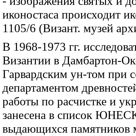
- изображения святых и д
иконостаса происходит ик
1105/6 (Визант. музей арх
В 1968-1973 гг. исследов
Византии в Дамбартон-Окс
Гарвардским ун-том при с
департаментом древносте
работы по расчистке и ук
занесена в список ЮНЕСК
выдающихся памятников ми