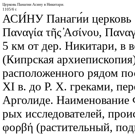
Церковь Панагии Асину в Никитари.
1105/6 г.
АСИ́НУ Панаги́и церковь 
Παναγία τῆς ̓Ασίνου, Πανα
5 км от дер. Никитари, в 
(Кипрская архиепископия)
расположенного рядом по
XI в. до Р. Х. греками, пе
Арголиде. Наименование 
рых исследователей, проис
φορβή (растительный, по