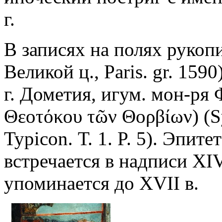
г.
В записях на полях рукоп
Великой ц., Paris. gr. 159
г. Дометия, игум. мон-ря 
Θεοτόκου τῶν Θορβίων) (S
Typicon. Т. 1. P. 5). Эпи
встречается в надписи XI
упоминается до XVII в.