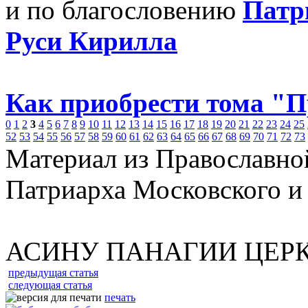
и по благословению
Патр
Руси Кирилла
Как приобрести тома "
0
1
2
3
4
5
6
7
8
9
10
11
12
13
14
15
16
17
18
19
20
21
22
23
24
25
52
53
54
55
56
57
58
59
60
61
62
63
64
65
66
67
68
69
70
71
72
73
Материал из Православно
Патриарха Московского и
АСИНУ ПАНАГИИ ЦЕР
предыдущая статья
следующая статья
печать