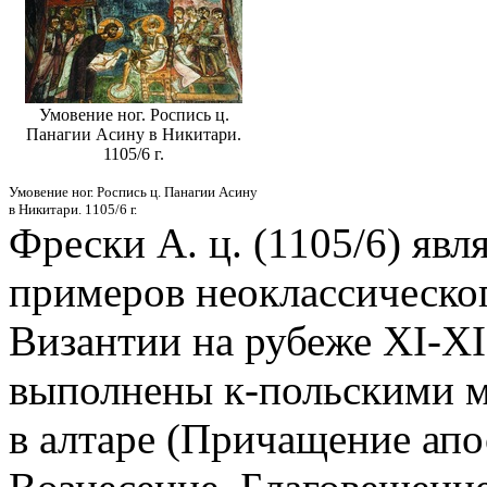
Умовение ног. Роспись ц.
Панагии Асину в Никитари.
1105/6 г.
Умовение ног. Роспись ц. Панагии Асину
в Никитари. 1105/6 г.
Фрески А. ц. (1105/6) яв
примеров неоклассическог
Византии на рубеже XI-XI
выполнены к-польскими м
в алтаре (Причащение апо