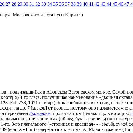
26
27
28
29
30
31
32
33
34
35
36
37
38
39
40
41
42
43
44
45
46
47
4
иарха Московского и всея Руси Кирилла
XVII вв., подвизавшийся в Афонском Ватопедском мон-ре. Самой п
ν κράτημα) 4-го гласа, получившая наименование «двойная октава»
 128. Fol. 238, 1671 г., и др.). Как сообщается в схолии, изложен
ходит на др. 7 [звуков] от исона... поэтому оно называется «по ант
ыла переведена
Григорием
, протопсалтом Великой ц., в нотацию
н
а наименование «сиринга» (σῦριγξ, букв.- свирель) или по-турец
ы 1-го, 3-го плагального («стройная и красивая» - «εὔρυθμον καὶ ὡρα
l. 449 (кон. XVII в.) содержатся 2 кратимы А. М. на «тяжкий» (3-й