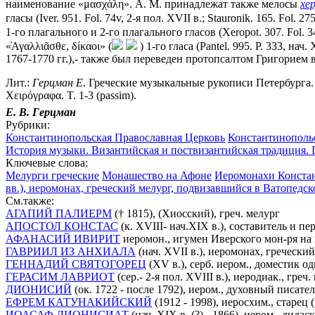
наименование «μασχάλη». А. М. принадлежат также мелосы
хе
гласы (Iver. 951. Fol. 74v, 2-я пол. XVII в.; Stauronik. 165. Fol. 275
1-го плагального и 2-го плагального гласов (Xeropot. 307. Fol. 34
«̓Αγαλλιᾶσθε, δίκαοι» (
) 1-го гласа (Pantel. 995. P. 333, на
1767-1770 гг.),- также был переведен протопсалтом Григорием в 
Лит.:
Герцман
Е
. Греческие музыкальные рукописи Петербурга. СП
Χειρόγραφα. Τ. 1-3 (passim).
Е. В. Герцман
Рубрики:
Константинопольская Православная Церковь
Константинополь
История музыки. Византийская и поствизантийская традиция.
Ключевые слова:
Мелурги греческие
Монашество на Афоне
Иеромонахи Конста
вв.), иеромонах, греческий мелург, подвизавшийся в Ватопедс
См.также:
АГАПИЙ ПАЛИЕРМ
(† 1815), (Хиосский), греч. мелург
АПОСТОЛ КОНСТАС
(к. XVIII- нач.XIX в.), составитель и п
АФАНАСИЙ ИВИРИТ
иеромон., игумен Иверского мон-ря на г.
ГАВРИИЛ ИЗ АНХИАЛА
(нач. XVII в.), иеромонах, гречески
ГЕННАДИЙ СВЯТОГОРЕЦ
(XV в.), серб. иером., доместик 
ГЕРАСИМ ЛАВРИОТ
(сер.- 2-я пол. XVIII в.), иеродиак., греч.
ДИОНИСИЙ
(ок. 1722 - после 1792), иером., духовный писат
ЕФРЕМ КАТУНАКИЙСКИЙ
(1912 - 1998), иеросхим., старец
ИОАСАФ ДИОНИСИАТ
(нач. XIX в. (?) - 1866), иером., дидас