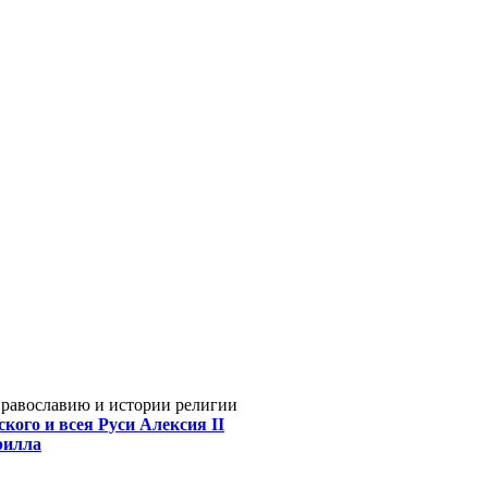
Православию и истории религии
кого и всея Руси Алексия II
рилла