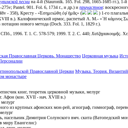
рувимской песни
на 4-й (Stauronik. 165. Fol. 298, 1665-1685 гг.), 1
-275v; Pantel. 901. Fol. 6, 1734 г., и др.) и
причастнов
: воскресного
8v - 358), Кресту - «̓Εσημειώθη ἐφ̓ ἡμᾶς» (
) 1-го плагальн
ч. XVIII в.). Калофонический ирмос, распетый А. М.- «῾Η κάμινος Σ
нотацию нового метода (Doch. 333. Fol. 1, 1829 г.).
б., 1996. Т. 1. С. 578-579; 1999. Т. 2. С. 440;
Χατζηγιακουμῆς
. Χε
ская Православная Церковь. Монашество
Церковная музыка
Ист
 Персоналии
нтинопольской Православной Церкви
Музыка. Теория. Византий
ком монастыре
ереписчик книг, теоретик церковной музыки, мелург
 Афон (кон. XVII - нач. XVIII в.)
й мелург
одного из крупных афонских мон-рей, агиограф, гимнограф, перев
 мелург
ель, насельник Димитрия Солунского вмч. скита (Ватопедский мо
 (в миру Евангелис)
кал, греч. мелург