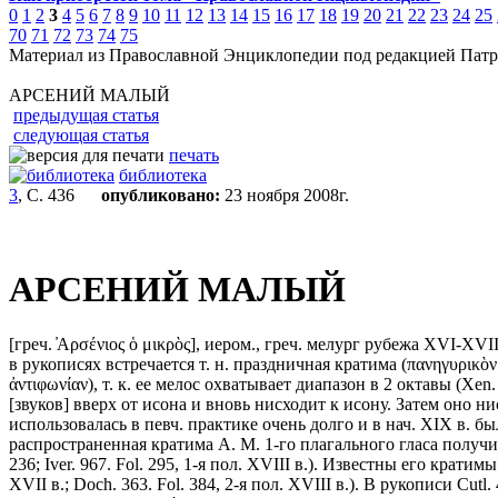
0
1
2
3
4
5
6
7
8
9
10
11
12
13
14
15
16
17
18
19
20
21
22
23
24
25
70
71
72
73
74
75
Материал из Православной Энциклопедии под редакцией Патр
АРСЕНИЙ МАЛЫЙ
предыдущая статья
следующая статья
печать
библиотека
3
, С. 436
опубликовано:
23 ноября 2008г.
АРСЕНИЙ МАЛЫЙ
[греч. ̓Αρσένιος ὁ μικρὸς], иером., греч. мелург рубежа XVI-
в рукописях встречается т. н. праздничная кратима (πανηγυρικὸ
ἀντιφωνίαν), т. к. ее мелос охватывает диапазон в 2 октавы (Xen.
[звуков] вверх от исона и вновь нисходит к исону. Затем оно нис
использовалась в певч. практике очень долго и в нач. XIX в. б
распространенная кратима А. М. 1-го плагального гласа получил
236; Iver. 967. Fol. 295, 1-я пол. XVIII в.). Известны его кратим
XVII в.; Doch. 363. Fol. 384, 2-я пол. XVIII в.). В рукописи Cut