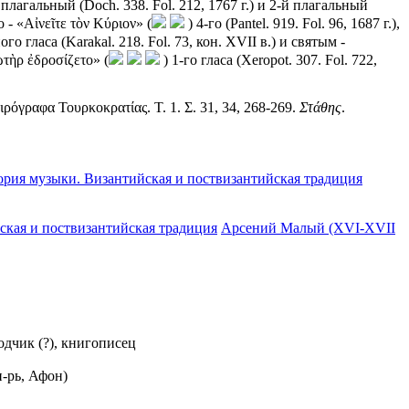
-й плагальный (Doch. 338. Fol. 212, 1767 г.) и 2-й плагальный
 - «Αἰνεῖτε τὸν Κύριον» (
) 4-го (Pantel. 919. Fol. 96, 1687 г.),
ого гласа (Karakal. 218. Fol. 73, кон. XVII в.) и святым -
ωτὴρ ἐδροσίζετο» (
) 1-го гласа (Xeropot. 307. Fol. 722,
ιρόγραφα Τουρκοκρατίας. Τ. 1. Σ. 31, 34, 268-269.
Στάθης
.
ория музыки. Византийская и поствизантийская традиция
ская и поствизантийская традиция
Арсений Малый (XVI-XVII
одчик (?), книгописец
н-рь, Афон)