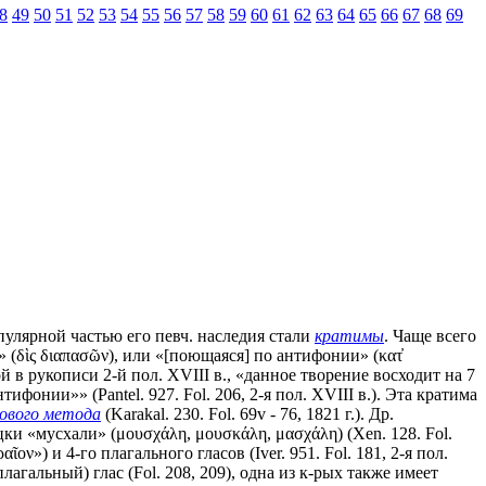
8
49
50
51
52
53
54
55
56
57
58
59
60
61
62
63
64
65
66
67
68
69
опулярной частью его певч. наследия стали
кратимы
. Чаще всего
 (δὶς διαπασῶν), или «[поющаяся] по антифонии» (κατ̓
ной в рукописи 2-й пол. XVIII в., «данное творение восходит на 7
ифонии»» (Pantel. 927. Fol. 206, 2-я пол. XVIII в.). Эта кратима
ового метода
(Karakal. 230. Fol. 69v - 76, 1821 г.). Др.
ки «мусхали» (μουσχάλη, μουσκάλη, μασχάλη) (Xen. 128. Fol.
ῖον») и 4-го плагального гласов (Iver. 951. Fol. 181, 2-я пол.
 плагальный) глас (Fol. 208, 209), одна из к-рых также имеет