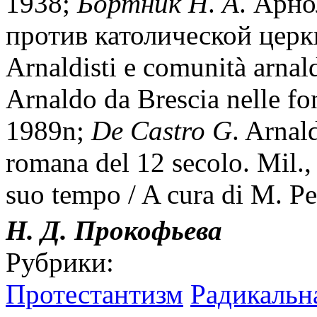
1938;
Бортник
Н
.
А
. Арн
против католической церк
Arnaldisti e comunità arnal
Arnaldo da Brescia nelle fon
1989n;
De
Castro
G
. Arnal
romana del 12 secolo. Mil.,
suo tempo / A cura di M. Pe
Н. Д. Прокофьева
Рубрики:
Протестантизм
Радикальн