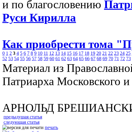
и по благословению
Патр
Руси Кирилла
Как приобрести тома "
0
1
2
3
4
5
6
7
8
9
10
11
12
13
14
15
16
17
18
19
20
21
22
23
24
25
52
53
54
55
56
57
58
59
60
61
62
63
64
65
66
67
68
69
70
71
72
73
Материал из Православно
Патриарха Московского и
АРНОЛЬД БРЕШИАНСК
предыдущая статья
следующая статья
печать