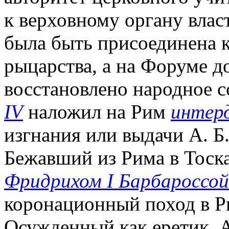
к верховному органу влас
была быть присоединена к
рыцарства, а на Форуме 
восстановлено народное с
IV
наложил на Рим
интер
изгнания или выдачи А. Б.
Бежавший из Рима в Тоска
Фридрихом I Барбароссой
коронационный поход в Ри
Осужденный как еретик, А