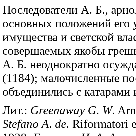
Последователи А. Б., арн
основных положений его 
имущества и светской влас
совершаемых якобы греш
А. Б. неоднократно осужда
(1184); малочисленные по
объединились с катарами
Лит.:
Greenaway
G
.
W
. Ar
Stefano
A
.
de
. Riformatori 