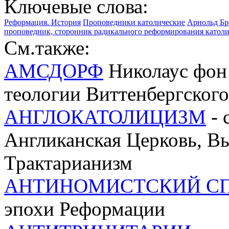
Ключевые слова:
Реформация. История
Проповедники католические
Арнольд Бр
проповедник, сторонник радикального реформирования катол
См.также:
АМСДОРФ
Николаус фон 
теологии Виттенбергского
АНГЛОКАТОЛИЦИЗМ
- 
Англиканская Церковь, Вы
Трактарианизм
АНТИНОМИСТСКИЙ С
эпохи Реформации