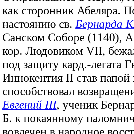
как сторонник Абеляра. По
настоянию св.
Бернарда К
Санском Соборе (1140), А
кор. Людовиком VII, бежа
под защиту кард.-легата Г
Иннокентия II став папо
способствовал возвращен
Евгений III
, ученик Берна
Б. к покаянному паломниче
вовлечен в народное восст