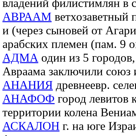
владений филистимлян в с
АВРААМ
ветхозаветный п
и (через сыновей от Агар
арабских племен (пам. 9 о
АДМА
один из 5 городов,
Авраама заключили союз и
АНАНИЯ
древнеевр. селе
АНАФОФ
город левитов к
территории колена Вениа
АСКАЛОН
г. на юге Изра