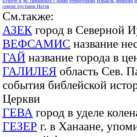
Египте и др. связанных с ними территориях
Израиль древний
В
севере пустыни Негев
См.также:
АЗЕК
город в Северной И
ВЕФСАМИС
название нес
ГАЙ
название города в ц
ГАЛИЛЕЯ
область Сев. П
события библейской истор
Церкви
ГЕВА
город в уделе коле
ГЕЗЕР
г. в Ханаане, упом