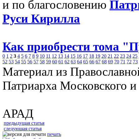
и по благословению
Патр
Руси Кирилла
Как приобрести тома "
0
1
2
3
4
5
6
7
8
9
10
11
12
13
14
15
16
17
18
19
20
21
22
23
24
25
52
53
54
55
56
57
58
59
60
61
62
63
64
65
66
67
68
69
70
71
72
73
Материал из Православно
Патриарха Московского и
АРАД
предыдущая статья
следующая статья
печать