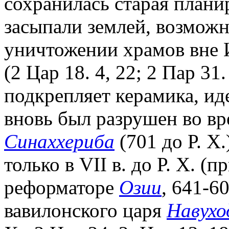
сохранилась старая плани
засыпали землей, возмож
уничтожении храмов вне Ие
(2 Цар 18. 4, 22; 2 Пар 31.
подкрепляет керамика, ид
вновь был разрушен во вр
Синаххериба
(701 до Р. Х.
только в VII в. до Р. Х. (п
реформаторе
Озии
, 641-6
вавилонского царя
Навухо