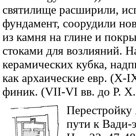
святилище расширили, исп
фундамент, соорудили но
из камня на глине и покр
стоками для возлияний. Н
керамических кубка, надп
как архаические евр. (X-IX
финик. (VII-VI вв. до Р. Х
Перестройку 
пути к Вади-э