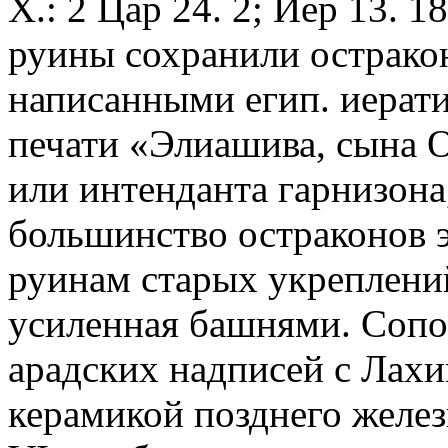
Х.: 2 Цар 24. 2; Иер 13. 1
руины сохранили острако
написанными егип. иерати
печати «Элиашива, сына 
или интенданта гарнизона
большинство остраконов э
руинам старых укреплений
усиленная башнями. Сопо
арадских надписей с Лах
керамикой позднего железн