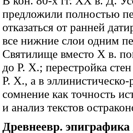
В кон. 80-х гг. ХХ в. Д. 
предложили полностью пе
отказаться от ранней дат
все нижние слои одним пер
Святилище вместо X в. попа
до Р. Х.; перестройка стен 
Р. Х., а в эллинистическо-
сомнение как точность ис
и анализ текстов остракон
Древнеевр. эпиграфика 