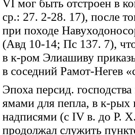
VI мог быть отстроен в кон
ср.: 27. 2-28. 17), после
при походе Навуходоносора
(Авд 10-14; Пс 137. 7), ч
в к-ром Элиашиву приказ
в соседний Рамот-Негев «
Эпоха персид. господства
ямами для пепла, в к-рых 
надписями (с IV в. до Р. Х
продолжал служить пункт