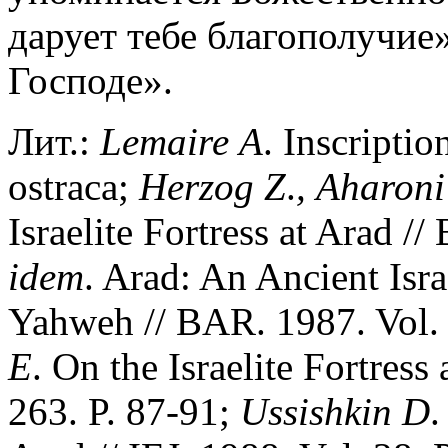
дарует тебе благополучие
Господе».
Лит.:
Lemaire
A
. Inscriptio
ostraca;
Herzog
Z
.
,
Aharoni
Israelite Fortress at Arad /
idem
. Arad: An Ancient Isra
Yahweh // BAR. 1987. Vol. 
E
. On the Israelite Fortres
263. P. 87-91;
Ussishkin
D
.