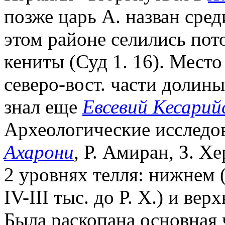
позже царь А. назван сред
этом районе селились по
кениты (Суд 1. 16). Место
северо-вост. части долин
знал еще
Евсевий Кесарий
Археологические исследова
Ахарони
, Р. Амиран, З. Х
2 уровнях телля: нижнем 
IV-III тыс. до Р. Х.) и ве
Была раскопана основная 