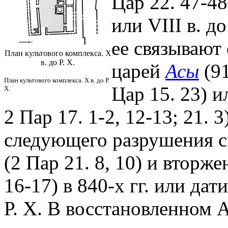
Цар 22. 47-48
или VIII в. д
ее связывают
План культового комплекса. X
в. до Р. Х.
царей
Асы
(91
План культового комплекса. X в. до Р.
Цар 15. 23) 
Х.
2 Пар 17. 1-2, 12-13; 21.
следующего разрушения с
(2 Пар 21. 8, 10) и вторж
16-17) в 840-х гг. или дати
Р. Х. В восстановленном 