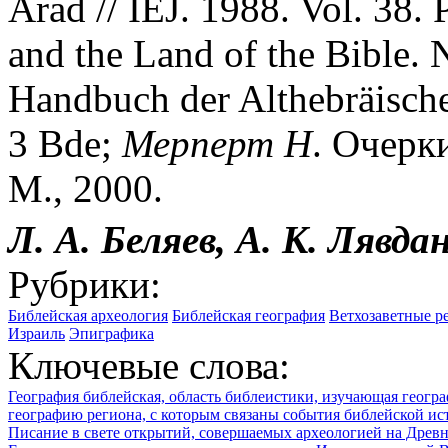
Arad // IEJ. 1988. Vol. 38.
and the Land of the Bible. 
Handbuch der Althebräische
3 Bde;
Мерперт
Н
. Очерк
М., 2000.
Л. А. Беляев, А. К. Лявда
Рубрики:
Библейская археология
Библейская география
Ветхозаветные р
Израиль
Эпиграфика
Ключевые слова:
География библейская, область библеистики, изучающая геогр
географию региона, с которым связаны события библейской ис
Писание в свете открытий, совершаемых археологией на Древ