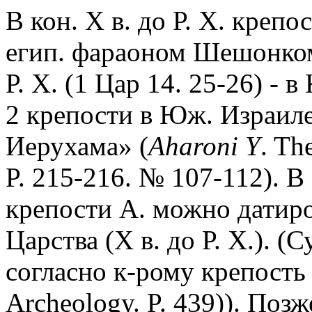
В кон. X в. до Р. Х. креп
егип. фараоном Шешонком 
Р. Х. (1 Цар 14. 25-26) - 
2 крепости в Юж. Израил
Иерухама» (
Aharoni Y
. Th
P. 215-216. № 107-112). В
крепости А. можно датир
Царства (X в. до Р. Х.). 
согласно к-рому крепость 
Archeology. P. 439)). Поз