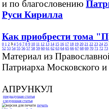
и по благословению
Патр
Руси Кирилла
Как приобрести тома "
0
1
2
3
4
5
6
7
8
9
10
11
12
13
14
15
16
17
18
19
20
21
22
23
24
25
52
53
54
55
56
57
58
59
60
61
62
63
64
65
66
67
68
69
70
71
72
73
Материал из Православно
Патриарха Московского и
АПРУНКУЛ
предыдущая статья
следующая статья
печать