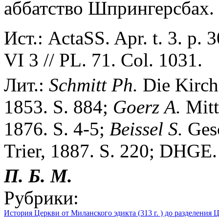
аббатство Шпрингерсбах.
Ист.: ActaSS. Apr. t. 3. р. 
VI 3 // PL. 71. Col. 1031.
Лит.:
Schmitt
Ph.
Die Kirche
1853. S. 884;
Goerz
A.
Mitt
1876. S. 4-5;
Beissel
S.
Gesc
Trier, 1887. S. 220; DHGE. 
П. Б. М.
Рубрики:
История Церкви от Миланского эдикта (313 г. ) до разделения Ц