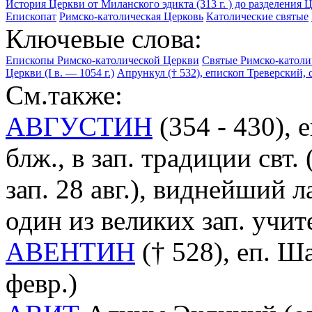
История Церкви от Миланского эдикта (313 г. ) до разделения Ц
Епископат
Римско-католическая Церковь
Католические святые
Ключевые слова:
Епископы Римско-католической Церкви
Святые Римско-католи
Церкви (I в. — 1054 г.)
Апрункул († 532), епископ Треверский, св
См.также:
АВГУСТИН
(354 - 430),
блж., в зап. традиции свт.
зап. 28 авг.), виднейший 
один из великих зап. учи
АВЕНТИН
(† 528), еп. Ша
февр.)