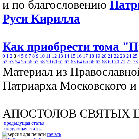
и по благословению
Патр
Руси Кирилла
Как приобрести тома "
0
1
2
3
4
5
6
7
8
9
10
11
12
13
14
15
16
17
18
19
20
21
22
23
24
25
52
53
54
55
56
57
58
59
60
61
62
63
64
65
66
67
68
69
70
71
72
73
Материал из Православно
Патриарха Московского и
АПОСТОЛОВ СВЯТЫХ 
предыдущая статья
следующая статья
печать