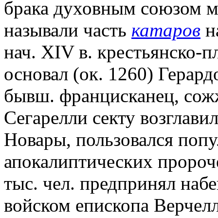
брака духовным союзом му
называли часть
катаров
на
нач. XIV в. крестьянско-п
основал (ок. 1260) Герард
бывш. францисканец, сожж
Сегарелли секту возглави
Новары, пользовался попу
апокалиптических пророче
тыс. чел. предпринял наб
войском епископа Верчелл