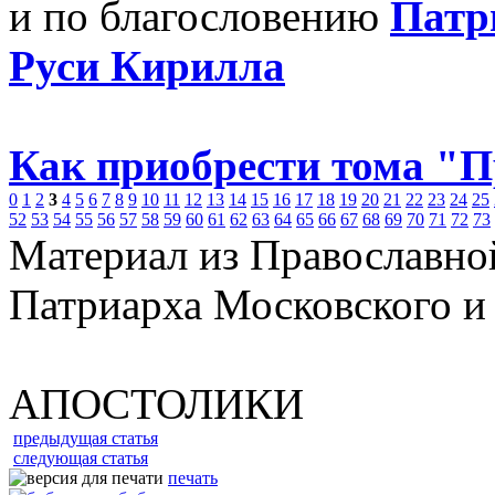
и по благословению
Патр
Руси Кирилла
Как приобрести тома "
0
1
2
3
4
5
6
7
8
9
10
11
12
13
14
15
16
17
18
19
20
21
22
23
24
25
52
53
54
55
56
57
58
59
60
61
62
63
64
65
66
67
68
69
70
71
72
73
Материал из Православно
Патриарха Московского и
АПОСТОЛИКИ
предыдущая статья
следующая статья
печать