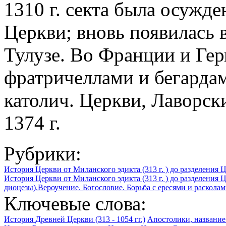
1310 г. секта была осужд
Церкви; вновь появилась в 
Тулузе. Во Франции и Гер
фратричеллами и бегарда
католич. Церкви, Лаворск
1374 г.
Рубрики:
История Церкви от Миланского эдикта (313 г. ) до разделения Це
История Церкви от Миланского эдикта (313 г. ) до разделения Ц
диоцезы).Вероучение. Богословие. Борьба с ересями и раскола
Ключевые слова:
История Древней Церкви (313 - 1054 гг.)
Апостолики, название