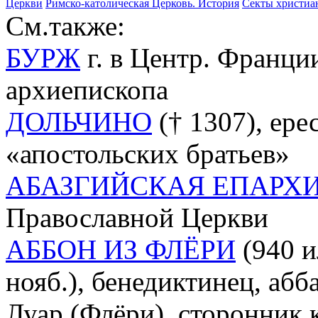
Церкви
Римско-католическая Церковь. История
Секты христиа
См.также:
БУРЖ
г. в Центр. Франци
архиепископа
ДОЛЬЧИНО
(† 1307), ере
«апостольских братьев»
АБАЗГИЙСКАЯ ЕПАРХ
Православной Церкви
АББОН ИЗ ФЛЁРИ
(940 и
нояб.), бенедиктинец, аб
Луар (Флёри), сторонник