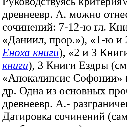
Руководствуясь критерия
древнеевр. А. можно отн
сочинений: 7-12-ю гл. Кни
«Даниил, прор.»), «1-ю и
Еноха книги
), «2 и 3 Кни
книги
), 3 Книги Ездры (см
«Апокалипсис Софонии» 
др. Одна из основных пр
древнеевр. А.- разграниче
Датировка сочинений (сам