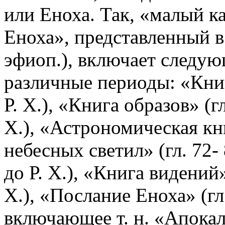
или Еноха. Так, «малый 
Еноха», представленный в 
эфиоп.), включает следую
различные периоды: «Книг
Р. Х.), «Книга образов» (гл
Х.), «Астрономическая кн
небесных светил» (гл. 72
-
до Р. Х.), «Книга видений»
Х.), «Послание Еноха» (гл
включающее т. н. «Апокал