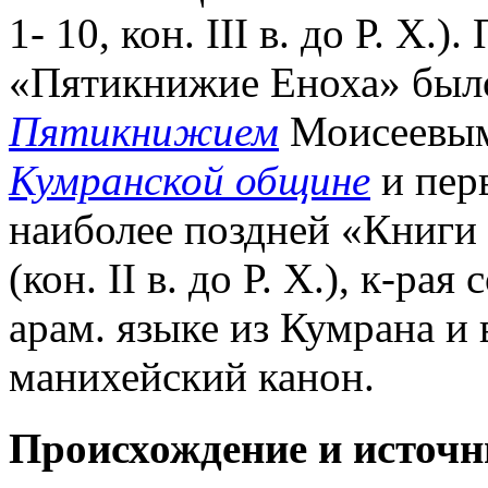
1
-
10, кон. III в. до Р. Х.
«Пятикнижие Еноха» было
Пятикнижием
Моисеевым о
Кумранской общине
и пер
наиболее поздней «Книги
(кон. II в. до Р. Х.), к-ра
арам. языке из Кумрана и
манихейский канон.
Происхождение и источ