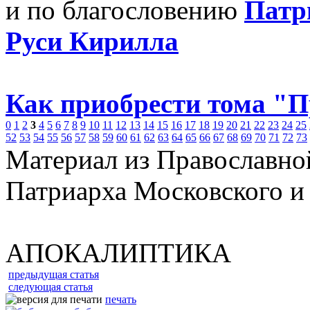
и по благословению
Патр
Руси Кирилла
Как приобрести тома "
0
1
2
3
4
5
6
7
8
9
10
11
12
13
14
15
16
17
18
19
20
21
22
23
24
25
52
53
54
55
56
57
58
59
60
61
62
63
64
65
66
67
68
69
70
71
72
73
Материал из Православно
Патриарха Московского и
АПОКАЛИПТИКА
предыдущая статья
следующая статья
печать