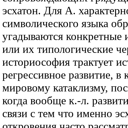
эсхатон. Для А. характер
символического языка обр
угадываются конкретные 
или их типологические ч
историософия трактует и
регрессивное развитие, в
мировому катаклизму, посл
когда вообще к.-л. развит
связи с тем что именно э
откровения часто рассмат