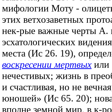
мифологии Моту - олицет
этих ветхозаветных прото
нек-рые важные черты А. 
эсхатологических видени
места (Ис 26. 19), опреде
воскресении мертвых
или 
нечестивых; жизнь в прео
и счастливая, но не вечна
юношей» (Ис 65. 20); нов
вполне земной мир, в к-р