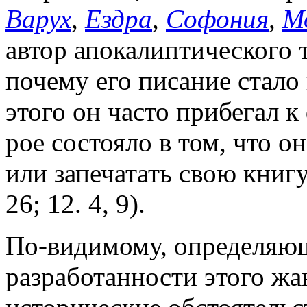
Варух
,
Ездра
,
Софония
,
М
автор апокалиптического 
почему его писание стало 
этого он часто прибегал 
рое состояло в том, что о
или запечатать свою книг
26; 12. 4, 9).
По-видимому, определяю
разработанности этого жан