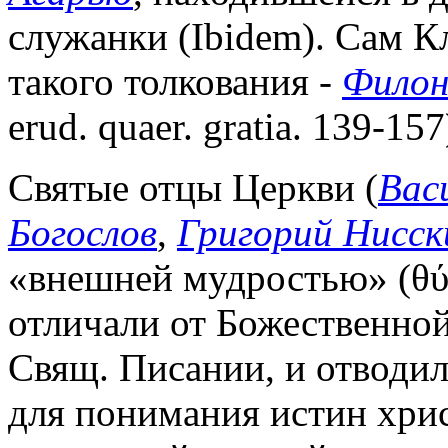
служанки (Ibidem). Сам К
такого толкования
-
Филон
erud. quaer. gratia. 139-157
Святые отцы Церкви (
Вас
Богослов
,
Григорий Нисск
«внешней мудростью» (θύρ
отличали от Божественно
Свящ. Писании, и отводи
для понимания истин хри