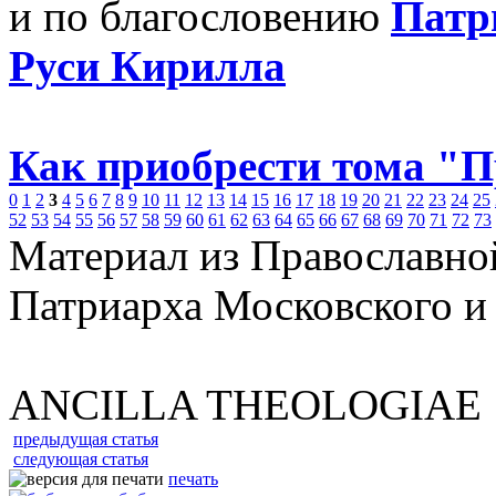
и по благословению
Патр
Руси Кирилла
Как приобрести тома "
0
1
2
3
4
5
6
7
8
9
10
11
12
13
14
15
16
17
18
19
20
21
22
23
24
25
52
53
54
55
56
57
58
59
60
61
62
63
64
65
66
67
68
69
70
71
72
73
Материал из Православно
Патриарха Московского и
ANCILLA THEOLOGIAE
предыдущая статья
следующая статья
печать