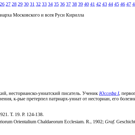
26
27
28
29
30
31
32
33
34
35
36
37
38
39
40
41
42
43
44
45
46
47
4
иарха Московского и всея Руси Кирилла
ский, несторианско-униатский писатель. Ученик
Юссефа I
, перво
ения, к-рые претерпел патриарх-униат от несториан, его болезни
1. Т. 19. P. 124-138.
syriorum Orientalium Chaldaeorum Ecclesiam. R., 1902;
Graf
. Geschicht