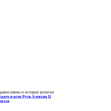
Православию и истории религии
кого и всея Руси Алексия II
рилла