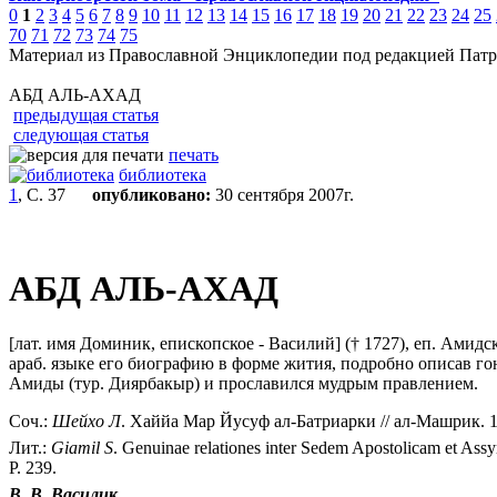
0
1
2
3
4
5
6
7
8
9
10
11
12
13
14
15
16
17
18
19
20
21
22
23
24
25
70
71
72
73
74
75
Материал из Православной Энциклопедии под редакцией Патр
АБД АЛЬ-АХАД
предыдущая статья
следующая статья
печать
библиотека
1
, С. 37
опубликовано:
30 сентября 2007г.
АБД АЛЬ-АХАД
[лат. имя Доминик, епископское - Василий] († 1727), еп. Амид
араб. языке его биографию в форме жития, подробно описав гон
Амиды
(тур. Диярбакыр) и прославился мудрым правлением.
Соч.:
Шейхо Л
. Хаййа Мар Йусуф ал-Батриарки // ал-Машрик. 192
Лит.:
Giamil S
. Genuinae relationes inter Sedem Apostolicam et As
P. 239.
В. В. Василик