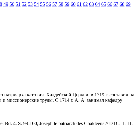
8
49
50
51
52
53
54
55
56
57
58
59
60
61
62
63
64
65
66
67
68
69
го патриарха католич. Халдейской Церкви; в 1719 г. составил на
 и миссионерские труды. С 1714 г. А. А. занимал кафедру
e. Bd. 4. S. 99-100; Joseph le patriarch des Chaldeens // DTC. T. 11.