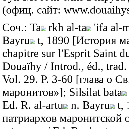
(офиц. сайт: www.douaihys
Соч.: Ta
rkh al-ta
'ifa al-
Bayru
t, 1890 [История 
chapitre sur l'Esprit Saint 
Douaïhy / Introd., éd., tra
Vol. 29. P. 3-60 [глава о 
маронитов»]; Silsilat bata
Ed. R. al-artu
n. Bayru
t,
патриархов маронитской об