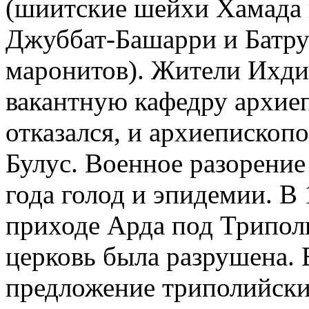
(шиитские шейхи Хамада 
Джуббат-Башарри и Батрун
маронитов). Жители Ихдин
вакантную кафедру архиеп
отказался, и архиепископ
Булус. Военное разорение
года голод и эпидемии. В 
приходе Арда под Триполи
церковь была разрушена. В
предложение триполийски