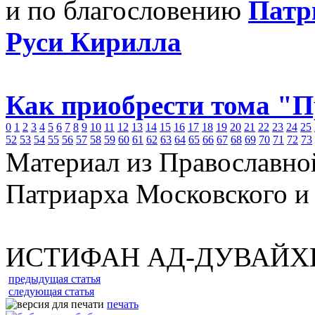
и по благословению
Патр
Руси Кирилла
Как приобрести тома "
0
1
2
3
4
5
6
7
8
9
10
11
12
13
14
15
16
17
18
19
20
21
22
23
24
25
52
53
54
55
56
57
58
59
60
61
62
63
64
65
66
67
68
69
70
71
72
73
Материал из Православно
Патриарха Московского и
ИСТИФАН АД-ДУВАЙХ
предыдущая статья
следующая статья
печать