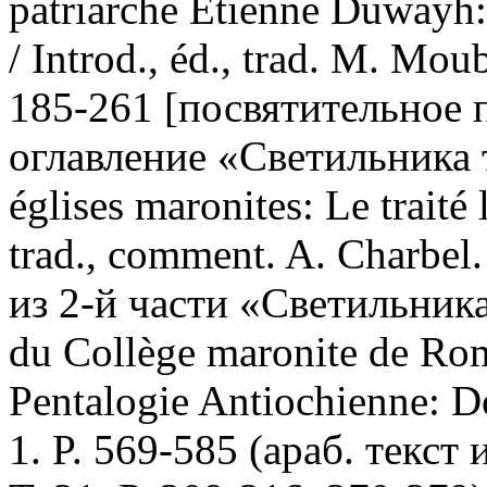
patriarche Étienne Duwayh:
/ Introd., éd., trad. M. Mou
185-261 [посвятительное 
оглавление «Светильника та
églises maronites: Le traité l
trad., comment. A. Charbel.
из 2-й части «Светильника 
du Collège maronite de Rom
Pentalogie Antiochienne: D
1. P. 569-585 (араб. текст 