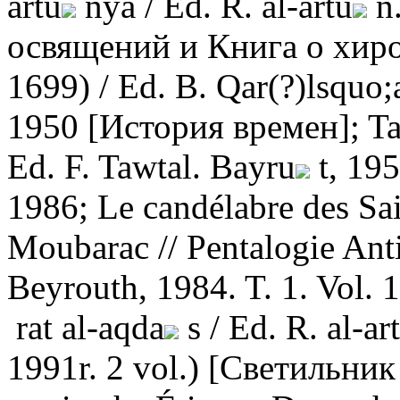
artu
nya / Ed. R. al-artu
n.
освящений и Книга о хиро
1699) / Ed. B. Qar(?)lsquo;
1950 [История времен]; T
Ed. F. Tawtal. Bayru
t, 195
1986; Le candélabre des Sai
Moubarac // Pentalogie Ant
Beyrouth, 1984. T. 1. Vol. 
rat al-aqda
s / Ed. R. al-ar
1991r. 2 vol.) [Светильник