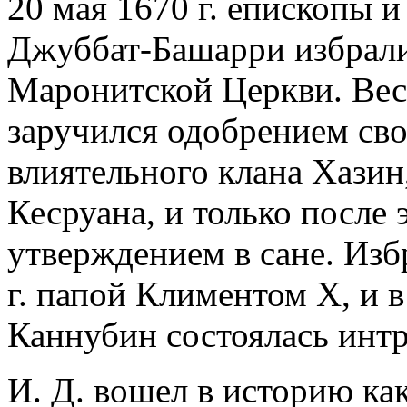
20 мая 1670 г. епископы 
Джуббат-Башарри избрали
Маронитской Церкви. Вес
заручился одобрением св
влиятельного клана Хазин
Кесруана, и только после 
утверждением в сане. Изб
г. папой Климентом Х, и в
Каннубин состоялась инт
И. Д. вошел в историю к