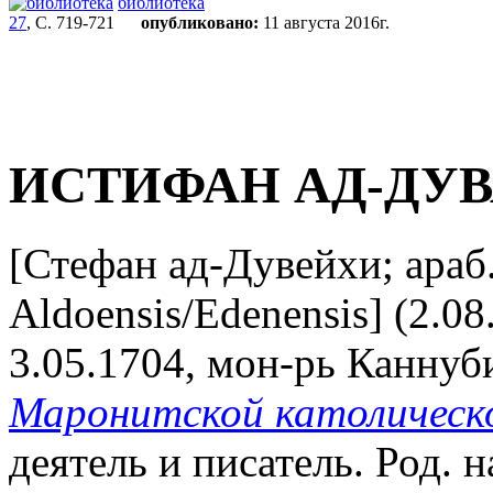
библиотека
27
, С. 719-721
опубликовано:
11 августа 2016г.
ИСТИФАН АД-ДУ
[Стефан ад-Дувейхи; араб
Aldoensis/Edenensis] (2.0
3.05.1704, мон-рь Каннуби
Маронитской католическ
деятель и писатель. Род. н