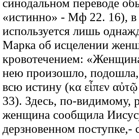
синодальном переводе об
«истинно» - Мф 22. 16), 
используется лишь однажд
Марка об исцелении жен
кровотечением: «Женщина в
нею произошло, подошла, 
всю истину (κα
εἶπεν
αὐτῷ
33). Здесь, по-видимому, 
женщина сообщила Иисус
дерзновенном поступке,- 