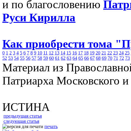
и по благословению
Патр
Руси Кирилла
Как приобрести тома "
0
1
2
3
4
5
6
7
8
9
10
11
12
13
14
15
16
17
18
19
20
21
22
23
24
25
52
53
54
55
56
57
58
59
60
61
62
63
64
65
66
67
68
69
70
71
72
73
Материал из Православно
Патриарха Московского и
ИСТИНА
предыдущая статья
следующая статья
печать