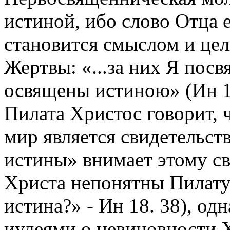
истиной, ибо слово Отца е
становится смыслом и це
Жертвы: «...за них Я пос
освящены истиною» (Ин 17
Пилата Христос говорит, 
мир является свидетельств
истины» внимает этому св
Христа непонятны Пилату 
истина?» - Ин 18. 38), од
иудеями о невиновности 