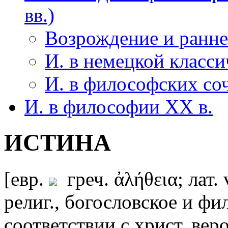
вв.)
Возрождение и ранне
И. в немецкой класс
И. в философских со
И. в философии XX в.
ИСТИНА
[евр.
греч. ἀλήθεια; лат.
религ., богословское и фи
соответствии с христ. вер