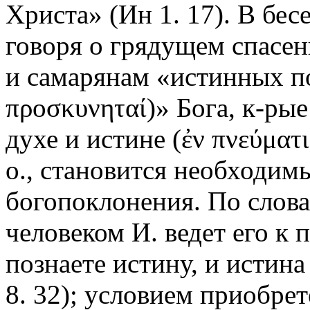
Христа» (Ин 1. 17). В бес
говоря о грядущем спасен
и самарянам «истинных по
προσκυνηταί)» Бога, к-ры
духе и истине (ἐν πνεύματι 
о., становится необходи
богопоклонения. По слова
человеком И. ведет его к 
познаете истину, и истин
8. 32); условием приобрет