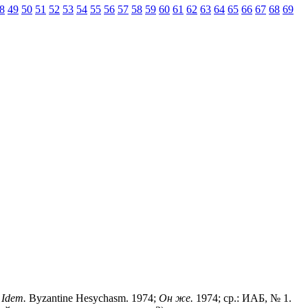
8
49
50
51
52
53
54
55
56
57
58
59
60
61
62
63
64
65
66
67
68
69
;
Idem.
Byzantine Hesychasm. 1974;
Он же.
1974; ср.: ИАБ, № 1.