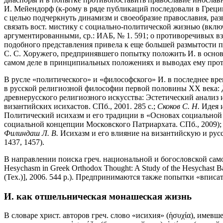
И. Мейендорф (к-рому в ряде публикаций последовали в Греции
с целью подчеркнуть динамизм и своеобразие православия, раз
связать вост. мистику с социально-политической жизнью (включ
аргументированными, ср.: ИАБ, № 1. 591; о противоречивых взг
подобного представления привела к еще большей размытости п
С. С. Хоружего, предпринявшего попытку положить И. в основу
самом деле в принципиальных положениях и выводах ему прот
В русле «политического» и «философского» И. в последнее вре
в русской религиозной философии первой половины XX века: Докт
древнерусского религиозного искусства: Эстетический анализ ик
византийских исихастов. СПб., 2001. 285 с.;
Скоков С. Н.
Идея и
Политический исихазм и его традиции в «Основах социальной к
социальной концепции Московского Патриархата. СПб., 2009)
Филиндаш Л. В.
Исихазм и его влияние на византийскую и русску
1437, 1457).
В направлении поиска греч. национальной и богословской сам
Hesychasm in Greek Orthodox Thought: A Study of the Hesychast Basi
(Tex.)], 2006. 544 p.). Предпринимаются также попытки «вписат
И. как отшельническая монашеская жизнь
В словаре христ. авторов греч. слово «исихия» (ἡσυχία), имев