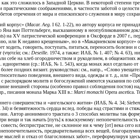
, как это сложилось в Западной Церкви. В некоторой степени тр
 и практическими соображениями, в частности заботой о целост
етов отречения от мира и епископского служения в миру сохрани
ий корпус» (
Macar. Aeg.
I 62. 1-22), но автору корпуса не прин
 Яна ван Поттельберге, высказанному в неопубликованном докл
rguments) на XV патристической конференции в Оксфорде в 2007 г.,
нию, или К недавно крещенным», но в «Макариевском корпусе» о
ет ходить, говорить, поступать, питаться, переносить болезни и с
 (νηστεία; см.:
Deseille.
1974, а также: ИАБ, № 1. 407; № 4. 63), н
вали себе на хлеб огородничеством и рукоделием, в общежитиях 
 идиоритмии (ср.: ИАБ, № 1. 543), когда монах жил отдельно о
более поздних визант. руководствах: см., напр., «Слово увещат
тносительно поведения, внешнего вида, одежды и т. д., или «Пре
ду с распорядком молитв и богослужений имеются указания по с
ание внешней стороны (особенно правил соблюдения постов) на
р., писания монаха Марка XIII в.:
Marci monachi
Opera ascetica. T
него совершенства и «ангельского жития» (ИАБ, № 4. 34;
Sieben
21. 34) и безмятежность сердца вслед. победы над страстями и ст
ении. Автор анонимного трактата о 3 способах молитвы так фор
три вещи и так начать [путь] к взыскуемому: непопечительность
совесть; беспристрастие, не склонное ни к чему [от] века сего ил
непопечительность, предварительница всех вещей, благоразумных
ие мыслей и отказ от благословных забот», переформулируя зде