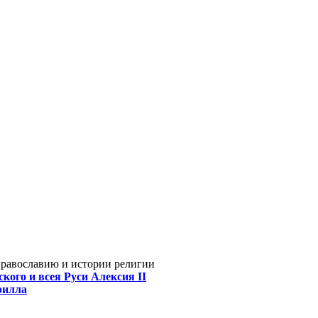
Православию и истории религии
кого и всея Руси Алексия II
рилла