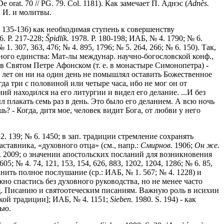
e orat. 70 // PG. 79. Col. 1181). Как замечает П. Аднэс (
Adn
è
s.
и И. и молитвы.
. 135-136) как необходимая ступень к совершенству
. P. 217-228;
Š
pidl
í
k.
1978. P. 180-198; ИАБ, № 4. 1790; № 6.
1. 307, 363, 476; № 4. 895, 1796; № 5. 264, 266; № 6. 150). Так,
овного единства: Мат-лы междунар. научно-богословской конф.,
, в Святом Петре Афонском (т. е. в монастыре Симонопетра) -
лет он ни на один день не помышлял оставить Божественное
 три с половиной или четыре часа, ибо не мог он от
й находился на его литургии и видел его делание. ...И без
л плакать семь раз в день. Это было его деланием. А всю ночь
? - Когда, дитя мое, человек видит Бога, от любви у него
2. 139; № 6. 1450; в зап. традиции стремление сохранять
ставника, «духовного отца» (см., напр.:
Смирнов.
1906;
Он же.
rtodossa. 2009; о значении апостольских посланий для возникновения
605; № 4. 74, 121, 153, 154, 626, 883, 1202, 1204, 1286; № 6. 85,
хранить полное послушание (ср.: ИАБ, № 1. 567; № 4. 1228) и
жно спастись без духовного руководства, но не менее часто
ящ. Писанию и святоотеческим писаниям. Важную роль в исихии
еской традиции]; ИАБ, № 4. 1151;
Sieben.
1980. S. 194) - как
ью.