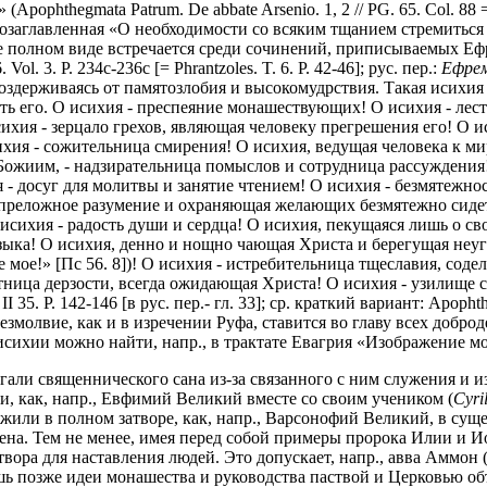
ophthegmata Patrum. De abbate Arsenio. 1, 2 // PG. 65. Col. 88 = Apo
, озаглавленная «О необходимости со всяким тщанием стремитьс
е полном виде встречается среди сочинений, приписываемых Еф
 Vol. 3. P. 234c-236c [= Phrantzoles. T. 6. P. 42-46]; рус. пер.:
Ефрем
воздерживаясь от памятозлобия и высокомудрствия. Такая исихия
нить его. О исихия - преспеяние монашествующих! О исихия - ле
ихия - зерцало грехов, являющая человеку прегрешения его! О и
хия - сожительница смирения! О исихия, ведущая человека к ми
Божиим, - надзирательница помыслов и сотрудница рассуждения!
я - досуг для молитвы и занятие чтением! О исихия - безмятежн
преложное разумение и охраняющая желающих безмятежно сидеть в
исихия - радость души и сердца! О исихия, пекущаяся лишь о сво
языка! О исихия, денно и нощно чающая Христа и берегущая неуга
е мое!» [Пс 56. 8])! О исихия - истребительница тщеславия, сод
стница дерзости, всегда ожидающая Христа! О исихия - узилище 
I 35. P. 142-146 [в рус. пер.- гл. 33]; ср. краткий вариант: Apopht
молвие, как и в изречении Руфа, ставится во главу всех доброд
 к исихии можно найти, напр., в трактате Евагрия «Изображение 
гали священнического сана из-за связанного с ним служения и из-
и, как, напр., Евфимий Великий вместе со своим учеником (
Cyril
монахи жили в полном затворе, как, напр., Варсонофий Великий, в 
на. Тем не менее, имея перед собой примеры пророка Илии и И
ора для наставления людей. Это допускает, напр., авва Аммон 
). Лишь позже идеи монашества и руководства паствой и Церковью 