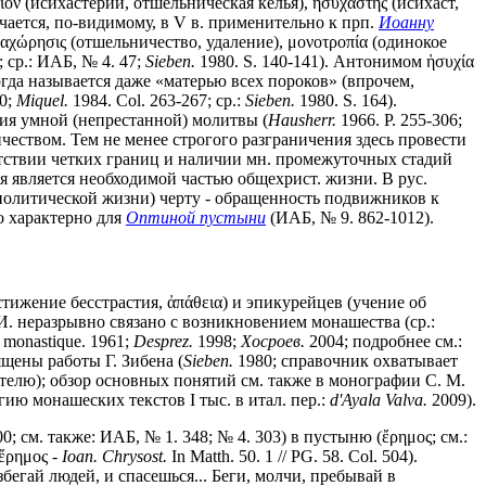
ον (исихастерий, отшельническая келья), ἡσυχαστής (исихаст,
чается, по-видимому, в V в. применительно к прп.
Иоанну
ἀναχώρησις (отшельничество, удаление), μονοτροπία (одинокое
 ср.: ИАБ, № 4. 47;
Sieben.
1980. S. 140-141). Антонимом ἡσυχία
огда называется даже «матерью всех пороков» (впрочем,
0;
Miquel.
1984. Col. 263-267; ср.:
Sieben.
1980. S. 164).
ия умной (непрестанной) молитвы (
Hausherr.
1966. P. 255-306;
ичеством. Тем не менее строгого разграничения здесь провести
утствии четких границ и наличии мн. промежуточных стадий
ая является необходимой частью общехрист. жизни. В рус.
 политической жизни) черту - обращенность подвижников к
но характерно для
Оптиной пустыни
(ИАБ, № 9. 862-1012).
тижение бесстрастия, ἀπάθεια) и эпикурейцев (учение об
И. неразрывно связано с возникновением монашества (ср.:
 monastique. 1961;
Desprez.
1998;
Хосроев.
2004; подробнее см.:
щены работы Г. Зибена (
Sieben.
1980; справочник охватывает
зателю); обзор основных понятий см. также в монографии С. М.
ию монашеских текстов I тыс. в итал. пер.:
d'Ayala Valva.
2009).
0; см. также: ИАБ, № 1. 348; № 4. 303) в пустыню (ἔρημος; см.:
 ἔρημος -
Ioan. Chrysost.
In Matth. 50. 1 // PG. 58. Col. 504).
бегай людей, и спасешься... Беги, молчи, пребывай в