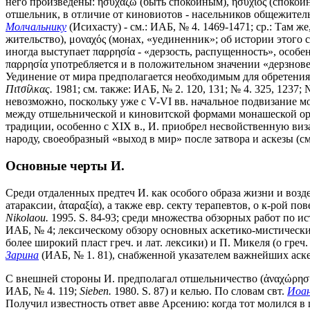
него произведены: ἡσυχάζω (быть спокойным), ἡσύχιος (спокойн
отшельник, в отличие от киновиотов - насельников общежитель
Молчальнику
(Исихасту) - см.: ИАБ, № 4. 1469-1471; ср.: Там ж
жительство), μοναχός (монах, «уединенник»; об истории этого с
иногда выступает παρρησία - «дерзость, распущенность», особ
παρρησία употребляется и в положительном значении «дерзнове
Уединение от мира предполагается необходимым для обретения
Πιτσίλκας.
1981; см. также: ИАБ, № 2. 120, 131; № 4. 325, 1237
невозможно, поскольку уже с V-VI вв. начальное подвизание м
между отшельнической и киновитской формами монашеской орг
традиции, особенно с XIX в., И. приобрел несвойственную виз
народу, своеобразный «выход в мир» после затвора и аскезы (см
Основные черты И.
Среди отдаленных предтеч И. как особого образа жизни и возд
атараксии, ἀταραξία), а также евр. секту терапевтов, о к-рой по
Nikolaou.
1995. S. 84-93; среди множества обзорных работ по ис
ИАБ, № 4; лексическому обзору основных аскетико-мистических
более широкий пласт греч. и лат. лексики) и П. Микеля (о греч
Зарина
(ИАБ, № 1. 81), снабженной указателем важнейших аскет
С внешней стороны И. предполагал отшельничество (ἀναχώρησις)
ИАБ, № 4. 119;
Sieben.
1980. S. 87) и келью. По словам свт.
Иоа
Получил известность ответ авве Арсению: когда тот молился в 