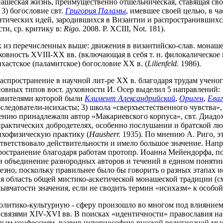
онашеская жизнь, преимущественно отшельническая, ставящая сво
3) богословие свт.
Григория Паламы
, имевшее своей целью, в ч
итических идей, зародившихся в Византии и распространившихся
сти, ср. критику в:
Rigo.
2008. P. XCIII, Not. 181).
из перечисленных выше: движения в византийско-слав. монашест
овность XVIII-XX вв. (включающая в себя т. н. филокалическое 
хастcкое (паламитское) богословие XX в. (
Lilienfeld.
1986).
спространение в научной лит-ре XX в. благодаря трудам ученог
овных типов вост. духовности И. Осер выделил 5 направлений: 1
ставителями которой были
Климент Александрийский
,
Ориген
,
Ева
следователи-исихасты; 3) школа «сверхъестественного чувства»,
ению принадлежали автор «Макариевского корпуса», свт. Диадо
 практических добродетелях, особенно послушании и братской лю
ихофизическую практику (
Hausherr.
1935). По мнению А. Риго, эт
тветствовало действительности и имело большое значение. Напр
ространение благодаря работам протопр. Иоанна Мейендорфа, по
 объединение разнородных авторов и течений в едином понятии
езно, поскольку правильнее было бы говорить о разных этапах 
ная область общей мистико-аскетической монашеской традиции (с
лывчатости значения, если не сводить термин «исихазм» к особо
олитико-культурную - сферу произошло во многом под влиянием
. связями XIV-XVI вв. В поисках «идентичности» православия н
ым конфессиям, развив историософию русской религиозной мысли