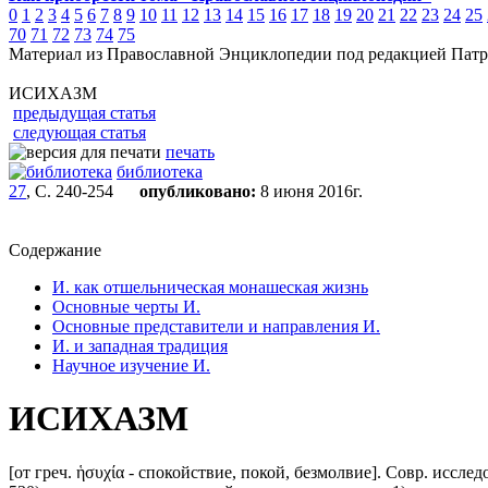
0
1
2
3
4
5
6
7
8
9
10
11
12
13
14
15
16
17
18
19
20
21
22
23
24
25
70
71
72
73
74
75
Материал из Православной Энциклопедии под редакцией Патр
ИСИХАЗМ
предыдущая статья
следующая статья
печать
библиотека
27
, С. 240-254
опубликовано:
8 июня 2016г.
Содержание
И. как отшельническая монашеская жизнь
Основные черты И.
Основные представители и направления И.
И. и западная традиция
Научное изучение И.
ИСИХАЗМ
[от греч. ἡσυχία - спокойствие, покой, безмолвие]. Совр. исслед