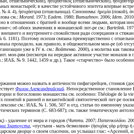
ый, отшельнический), ἡσυχαστικός (отшельнический), ἡσυχαστήρι
ных монастырей; в качестве устойчивого эпитета впервые встре
е, № 4. 4), ἡσυχάστρια (отшельница). Синонимы: ἠρεμία (покой), 
лова см.:
Morard.
1973;
Eadem.
1980;
Bumazhnov.
2006;
Idem.
2010;
енно в отношениях с братией и вообще всеми людьми, которая ин
ние»; об обоих значениях в монашеской лит-ре см.:
Bartelink.
197
 внешнего и внутреннего спокойствия ради созерцания и стяжан
; № 6. 1181). Поэтому исихия связана преимущественно с отшельн
онаха проходило, как правило, в общежительном мон-ре (об отс
анизации уже в IV в. см.:
Войтенко.
2000), а молитва как таков
ант. мон-рям (несмотря на нередкое активное участие монахов в
.: ИАБ, № 9. 1442, 1459 и др.). Такое «старчество» было особен
ержания можно назвать в античности пифагорейцев, стоиков (дос
вествует
Филон Александрийский
. Непосредственное становление 
тории и богословию монашества см. особенно: Théologie de la vie
 понятий в ранней и византийской святоотеческой лит-ре посвя
. лексике см.: ИАБ, № 1. 506, 507 и отд. статьи по именному ука
ических терминов (С. 683-687); см. также тематическую антолог
 - удаление от мира и городов (
Читти.
2007;
Παπανικολάου.
200
нна Златоуста
, «пустыня - мать безмолвия» (ἡσυχίας γὰρ μήτηρ ἡ
царском дворце о своем спасении, он услышал глас: «Арсений, из