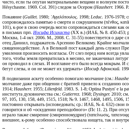
чисто, если ты опутан материальными вещами и волнуем посто
Hésychasme. 1969. Col. 391) следом за Осером (
Hausherr.
1966. P
Покаяние (
Guillet.
1980;
᾿Αγγελόπουλος.
1998;
Leduc.
1976-1978; с
сопровождалось памятью о смерти и сокрушением (πένθος, κατάν
101), к-рое в свою очередь могло сопровождаться слезами как 
в письмах прп.
Иосифа Исихаста
(XX в.) (ИАБ, № 8. 450-453; 
Москва, 1-4 окт. 2006. М., 2008. С. 31-55) повествуется о дар
отец Даниил, подражатель Арсению Великому. Крайне молчалив
священнодействие. А в Великий пост каждый день служил Преж
умиления произносить возгласы. От слез перед ним всегда увла
того, чтобы земля превратилась в месиво, не заканчивал литур
он проводил в слезах. И возглавие его было всегда мокрым. И 
бегут слезы, и он не может их удержать» (
Иосиф Афонский.
1998
В подвизании аскету особенно помогало молчание (см.:
Hausher
молчание даже при общении с братией привело к созданию особ
1914;
Hausherr.
1955;
Lilienfeld.
1983. S. 1-8; Optina Pustyn' e la p
института духовничества см.:
Gutierrez.
1968;
Dysinger.
2010; см.
97, 105, 130, 158, 449, 1515, 1518; № 9. 1467, 1468, 1495, 1506
постоянно открывать (исповедовать; ср.: ИАБ, № 4. 632) свои 
говорится и об «оскудении преподобного» (Пс 11. 2). При от
играло также смирение (смиренномудрие) (ταπείνωσις, ταπεινοφ
внешнее, к-рому особенно способствовала нищета, так и внутр