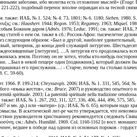
янными заботами, ибо молитва есть отложение мыслей» (
Evagr.
D
. 221-222), подобный перенос вполне оправдан из-за тесной связ
м. также: ИАБ, № 1. 524; № 4. 73, 1801; № 6. 1180;
Sieben.
1980. S
υξις; см.:
Hausherr.
1944;
Regon.
1953;
Regamey.
1963;
Miquel.
1986
особым Божиим даром (
Adn
è
s.
1976;
Leduc.
1991; см. также: ИАБ, № 
ряд статей о нем см. также в сб.: Россия-Афон: тысячелетие дух
е слез следующим образом: «Был и другой, наиболее удивительный
ый, затворник, до конца дней служащий литургию. Шестьдесят 
деосвященные [литургии]. …А литургия его продолжалась всегда
жнялась земля. Поэтому он не хотел, чтобы кто-нибудь посторонни
гии. ...Был в некой пещере один [подвижник], который должен бы
спрашивал его прислужник…: - Старче, почему ты столько плачешь
. С. 59-60).
r.
1966. P. 199-214;
Chryssavgis.
2006; ИАБ, № 1. 331, 545, 564; № 
ого «языка жестов», см.:
Bruce.
2007) и руководство опытного на
aternità spirituale. 2003; La paternità spirituale nella tradizione o
 также: ИАБ, № 1. 267, 292, 311, 327, 336, 406, 444, 496, 575, 585, 
, 1507 и мн. др.) или «матери» (ср.: ИАБ, № 6. 65), которым надо 
помыслы. В аскетической лит-ре часто утверждается, что невозмо
сутствии руководителя христианину рекомендуется следовать Св
ροσύνη; см.:
Adn
è
s.
Humilité. 1969. Col. 1160-1162 [о вост. монаш
еннее, ведшее к победе над одним из основных пороков - гордост