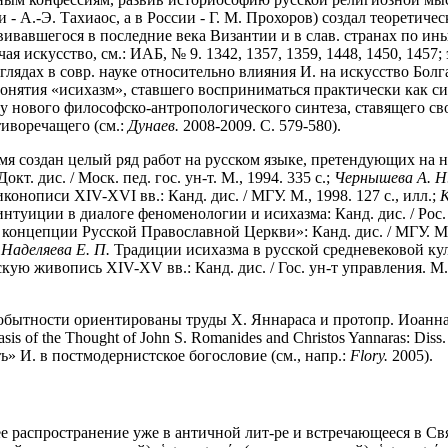
 - А.-Э. Тахиаос, а в России - Г. М. Прохоров) создал теорет
вивавшегося в последние века Византии и в слав. странах по и
ая искусство, см.: ИАБ, № 9. 1342, 1357, 1359, 1448, 1450, 145
лядах в совр. науке относительно влияния И. на искусство Болг
онятия «исихазм», ставшего восприниматься практически как си
 нового философско-антропологического синтеза, ставящего сво
иворечащего (см.:
Дунаев.
2008-2009. С. 579-580).
мя создан целый ряд работ на русском языке, претендующих на на
. дис. / Моск. пед. гос. ун-т. М., 1994. 335 с.;
Чернышева А. Н
онописи XIV-XVI вв.: Канд. дис. / МГУ. М., 1998. 127 с., илл.;
К
нтуиции в диалоге феноменологии и исихазма: Канд. дис. / Рос. 
онцепции Русской Православной Церкви»: Канд. дис. / МГУ. М., 
;
Наделяева Е. П.
Традиции исихазма в русской средневековой культу
ю живопись XIV-XV вв.: Канд. дис. / Гос. ун-т управления. М., 20
обытности ориентированы труды Х. Яннараса и протопр. Иоанна 
s of the Thought of John S. Romanides and Christos Yannaras: Diss. 
ь» И. в постмодернистское богословие (см., напр.:
Flory.
2005).
шее распространение уже в античной лит-ре и встречающееся в С