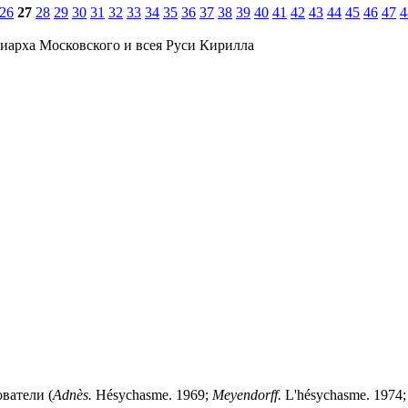
26
27
28
29
30
31
32
33
34
35
36
37
38
39
40
41
42
43
44
45
46
47
4
иарха Московского и всея Руси Кирилла
ователи (
Adn
è
s.
Hésychasme. 1969;
Meyendorff.
L'hésychasme. 1974