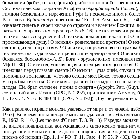
безмолвии (φεῦγε, σιώπα, ἡσύχαζε), ибо это корни безгрешности» (Ap
Систематическом собрании Апофтегм (
Apophthegmata Patrum
)
гимном безмолвию в изречении Руфа (в несколько ином и боле
Patris nostri
Ephraem
Syri opera omnia / Ed. J. S. Assemani. R., 1746.
означает сидеть в своей келье со страхом и ведением Божиим, 
разженных вражеских стрел [ср.: Еф 6. 16], не позволяя им ра
исихия - мать сокрушения! О исихия, подающая покаяние! О ис
просвещающая душу! О исихия - родительница кротости! О иси
световодительница разума! О исихия, сопряженная со страхом 
постничества, узда языка и препятствие чревоугодию! О исихи
боящаяся, δυσωποῦσα.-
А. Д.
) Бога, - оружие юных, имеющая не
Мф 11. 30]! О исихия, упокояющая и несущая носящего тебя! О 
имеющая перед глазами смерть! О исихия - узда очей, слуха и 
постоянно воспеваешь: «Готово сердце мое, Боже, готово сердц
матерь благочестия! О исихия - врагиня бесстыдства и ненави
плоды! Ей, брат, стяжи ее, помня о смерти» (Apopht. Patr. (Guy). I
сочинений аввы Исаии (CPG, N 2392), приписанном Аммону, без
11. Fasc. 4. N 55. P. 480-481 [CPG, N 2392]). Другое увещание
Как правило, первые монахи, удаляясь от мира и от людей, избе
1967). Во время поста нек-рые монахи удалялись вглубь пустын
P., 1962. P. 110. (Les moines d'Orient; T. 3. Pt. 1)). Изредка 
не видели подвижника, допускавшего в свою келью лишь игуме
послушанию монахи после долгого подвизания выходили из затв
письме об исихии (Ep. 1. 1 // PO. T. 11. Fasc. 4. N 55. P. 433