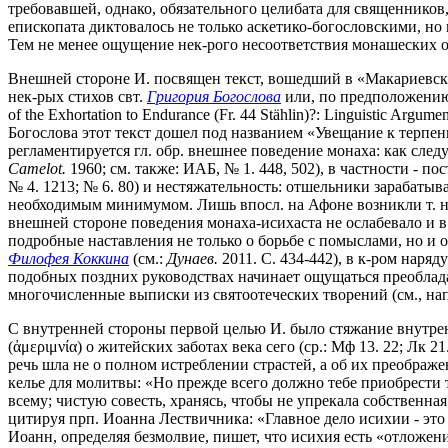
требовавшей, однако, обязательного целибата для священников
епископата диктовалось не только аскетико-богословскими, но
Тем не менее ощущение нек-рого несоответствия монашеских об
Внешней стороне И. посвящен текст, вошедший в «Макариевск
нек-рых стихов свт.
Григория Богослова
или, по предположению
of the Exhortation to Endurance (Fr. 44 Stählin)?: Linguistic A
Богослова этот текст дошел под названием «Увещание к терпе
регламентируется гл. обр. внешнее поведение монаха: как следу
Camelot.
1960; см. также: ИАБ, № 1. 448, 502), в частности - пост
№ 4. 1213; № 6. 80) и нестяжательность: отшельники зарабаты
необходимым минимумом. Лишь впосл. на Афоне возникли т. н.
внешней стороне поведения монаха-исихаста не ослабевало и в 
подробные наставления не только о борьбе с помыслами, но и о
Филофея Коккина
(см.:
Дунаев.
2011. С. 434-442), в к-ром наря
подобных поздних руководствах начинает ощущаться преоблад
многочисленные выписки из святоотеческих творений (см., нап
С внутренней стороны первой целью И. было стяжание внутрен
(ἀμεριμνία) о житейских заботах века сего (ср.: Мф 13. 22; Лк 
речь шла не о полном истреблении страстей, а об их преображ
келье для молитвы: «Но прежде всего должно тебе приобрести 
всему; чистую совесть, хранясь, чтобы не упрекала собственная 
цитируя прп. Иоанна Лествичника: «Главное дело исихии - это 
Иоанн, определяя безмолвие, пишет, что исихия есть «отложен