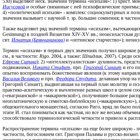
530) выделяют неск. значений термина «исихазм»: 1) христ. м
Иисусовой
и особые связанные с ней психофизические приемы; 
4) «политический исихазм» - комплекс социокультурных и пол
значения вызывает с научной т. зр. большие сомнения; в частно
Также выделяют ряд значений термина «исихазм», вытекающих 
Gesinnung) в поздней Византии XIV-XV вв.; неоисихастская дух
свт.
Игнатия (Брянчанинова)
и «оптинское старчество»); неоиси
Термин «исихазм» в первых двух значениях получил широкое ра
см., в частности:
Rigo.
2004, а также:
Шпидлик.
2007). Среди осн
Ефрема Сирина
); 2) «интеллектуалистская» духовность, пред
подвижники,
Никита Стифат
, прп.
Григорий Синаит
и его по
опытно воспринимать божественные явления (к этому направл
Василия Великого
и прп.
Феодора Студита
, делавшая упор на
Григорий Синаит), выдвигавшая на первый план молитву и пс
практико-аскетическую и вычленение разных школ в целом соо
(«евагрианской» и «макариевской»), получившее большое расп
неоплатоническую и семитско-библейскую («макариевскую»), и
общежительного монашества), согласно Риго, вряд ли было пол
этапе И. стал пониматься как частная, но все же весьма объем
способствовало терминологической четкости и привело к расп
Распространение термина «исихазм» на еще более широкую - п
частности, богословием свт. Григория Паламы и русско-визант
диаспоры и в попытке противопоставить православие инославн