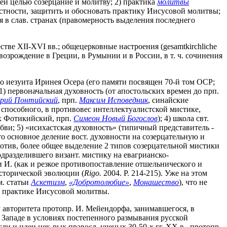
ей целью созерцание и молитву; 2) практика
молитвы
астности, защитить и обосновать практику Иисусовой молитвы;
 в слав. странах (правомерность выделения последнего
ве XII-XVI вв.; общецерковные настроения (gesamtkirchliche
возрождение в Греции, в Румынии и в России, в т. ч. сочинения
о иезуита Иринея Осера (его памяти посвящен 70-й том OCP;
) первоначальная духовность (от апостольских времен до прп.
грий Понтийский
, прп.
Максим Исповедник
, синайские
 способного, в противовес интеллектуалистской мистике,
х Фотикийский, прп.
Симеон Новый Богослов
); 4) школа свт.
бви; 5) «исихастская духовность» (типичный представитель -
о основное деление вост. духовности на созерцательную и
отив, более общее выделение 2 типов созерцательной мистики
дразделившего визант. мистику на евагрианско-
 И. (как и резкое противопоставление отшельнического и
исторической эволюции (
Rigo.
2004. P. 214-215). Уже на этом
м. статьи
Аскетизм
,
«Добротолюбие»
,
Монашество
), что не
й практике Иисусовой молитвы.
 авторитета протопр. И. Мейендорфа, занимавшегося, в
а Западе в условиях постепенного размывания русской
 и идеи нек-рых правосл. ученых 30-50-х гг. XX в., протопр.