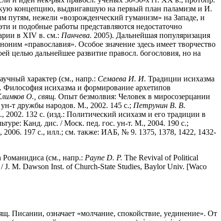
ическую концепцию, выдвигавшую на первый план паламизм и И.
ным путям, нежели «возрожденческий гуманизм» на Западе, и
7; эти и подобные работы представляются недостаточно
арии в XIV в. см.:
Панчева.
2005). Дальнейшая популяризация
ноним «православия». Особое значение здесь имеет творчество
ей целью дальнейшее развитие правосл. богословия, но на
учный характер (см., напр.:
Семаева И. И.
Традиции исихазма
.
Философия исихазма и формирование архетипов
лимков О., свящ.
Опыт безмолвия: Человек в миросозерцании
ун-т дружбы народов. М., 2002. 145 с.;
Петрунин В. В.
2002. 132 с. (изд.: Политический исихазм и его традиции в
ре: Канд. дис. / Моск. пед. гос. ун-т. М., 2004. 190 с.;
06. 197 с., илл.; см. также: ИАБ, № 9. 1375, 1378, 1422, 1432-
Романидиса (см., напр.:
Payne D. P.
The Revival of Political
/ J. M. Dawson Inst. of Church-State Studies, Baylor Univ. [Waco
вящ. Писании, означает «молчание, спокойствие, уединение». От