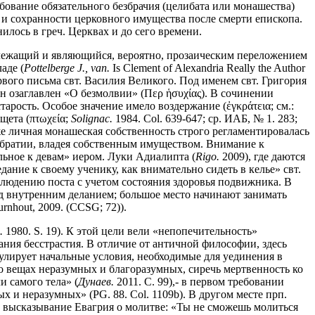
ебование обязательного безбрачия (целибата или монашества)
и и сохранности церковного имущества после смерти епископа.
лось в греч. Церквах и до сего времени.
адлежащий и являющийся, вероятно, прозаическим переложением
аде (
Pottelberge J., van.
Is Clement of Alexandria Really the Author
 первого письма свт. Василия Великого. Под именем свт. Григория
н озаглавлен «О безмолвии» (Περ ἡσυχίας). В сочинении
тарость. Особое значение имело воздержание (ἐγκράτεια; см.:
ищета (πτωχεία;
Solignac.
1984. Col. 639-647; ср. ИАБ, № 1. 283;
же личная монашеская собственность строго регламентировалась
т братии, владея собственным имуществом. Внимание к
ельное к девам» иером. Луки Адиалипта (
Rigo.
2009), где даются
дание к своему ученику, как внимательно сидеть в келье» свт.
облюдению поста с учетом состояния здоровья подвижника. В
д внутренним деланием; большое место начинают занимать
urnhout, 2009. (CCSG; 72)).
.
1980. S. 19). К этой цели вели «непопечительность»
яжания бесстрастия. В отличие от античной философии, здесь
мулирует начальные условия, необходимые для уединения в
 о вещах неразумных и благоразумных, сиречь мертвенность ко
и самого тела» (
Дунаев.
2011. С. 99),- в первом требовании
 и неразумных» (PG. 88. Col. 1109b). В другом месте прп.
сь высказывание Евагрия о молитве: «Ты не сможешь молиться