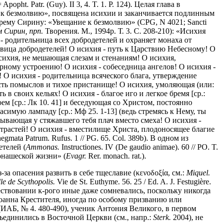
pht. Patr. (Guy). II 3, 4. T. 1. P. 124). Целая глава в
я к безмолвию», посвящена исихии и заканчивается подлинным
рему Сирину: «Увещание к безмолвию» (CPG, N 4021; Sancti
 Сирин, прп.
Творения. М., 1994р. Т. 3. С. 208-210): «Исихия
 - родительница всех добродетелей и охраняет монаха от
ствица добродетелей! О исихия - путь к Царствию Небесному! О
сихия, не мешающая слезам и стенаниям! О исихия,
рному устроению! О исихия - собеседница ангелов! О исихия -
 О исихия - родительница всяческого блага, утверждение
ость помыслов и тихое пристанище! О исихия, умоляющая (или:
 своих кельях! О исихия - благое иго и легкое бремя [ср.:
ем [ср.: Лк 10. 41] и беседующая со Христом, постоянно
симую лампаду [ср.: Мф 25. 1-13] (ведь стремясь к Нему, ты
елывающая у стяжавшего тебя плач вместо смеха! О исихия -
страстей! О исихия - вместилище Христа, плодоносящее благие
hegmata Patrum. Rufus. 1 // PG. 65. Col. 389b). В одном из
етелей (
Ammonas.
Instructiones. IV (De gaudio animae). 60 // PO. T.
монашеской жизни» (
Evagr.
Rer. monach. rat.).
за опасения развить в себе тщеславие (κενοδοξία, см.:
Miquel.
le de Scythopolis.
Vie de St. Euthyme. 56. 25 / Ed. A. J. Festugière.
существовании к-рого иные даже сомневались, поскольку никогда
оанна Крестителя, иногда по особому призванию или
(ИАБ, № 4. 480-490), ученик Антония Великого, в первом
объединились в Восточной Церкви (см., напр.:
Sterk.
2004), не