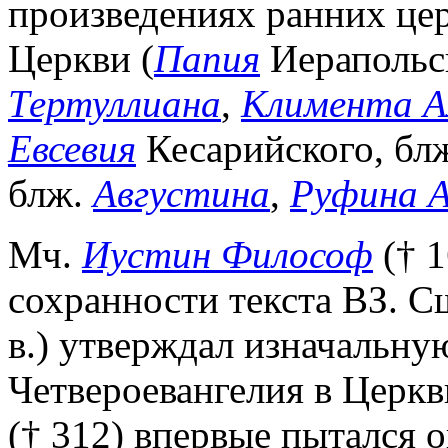
произведениях ранних цер
Церкви (
Папия
Иерапольс
Тертуллиана
,
Климента А
Евсевия
Кесарийского, бл
блж.
Августина
,
Руфина А
Мч.
Иустин Философ
(† 1
сохранности текста ВЗ. С
в.) утверждал изначальну
Четвероевангелия в Церк
(† 312) впервые пытался 