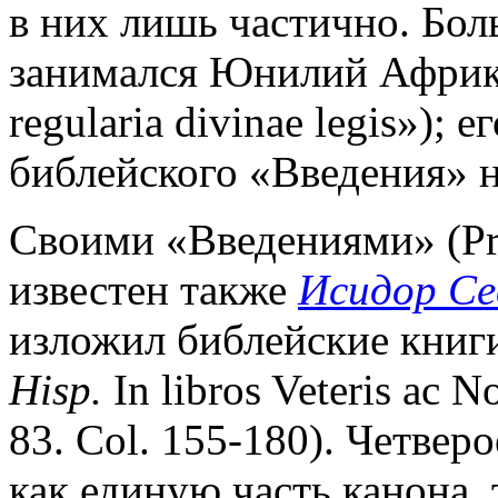
в них лишь частично. Бол
занимался Юнилий Африкан
regularia divinae legis»); 
библейского «Введения» н
Своими «Введениями» (Pr
известен также
Исидор Се
изложил библейские книг
Hisp.
In libros Veteris ac N
83. Col. 155-180). Четвер
как единую часть канона, 