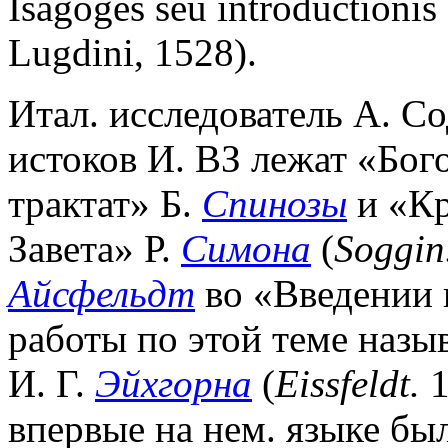
Isagoges seu introductionis a
Lugdini, 1528).
Итал. исследователь А. С
истоков И. ВЗ лежат «Бог
трактат» Б.
Спинозы
и «Кр
Завета» Р.
Симона
(
Soggin
Айсфельдт
во «Введении в
работы по этой теме назы
И. Г.
Эйхгорна
(
Eissfeldt.
1
впервые на нем. языке бы