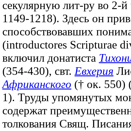
секулярную лит-ру во 2-й 
1149-1218). Здесь он прив
способствовавших поним
(introductores Scripturae 
включил донатиста
Тихон
(354-430), свт.
Евхерия
Лио
Африканского
(† ок. 550) 
1). Труды упомянутых мо
содержат преимущественн
толкования Свящ. Писани