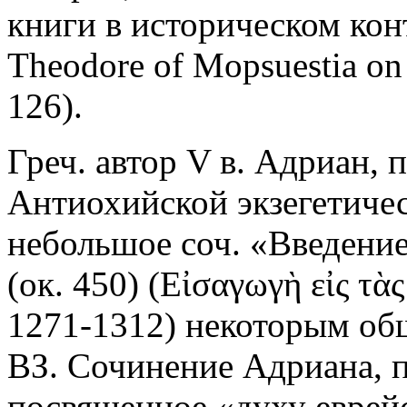
книги в историческом конт
Theodore of Mopsuestia on t
126).
Греч. автор V в. Адриан,
Антиохийской экзегетичес
небольшое соч. «Введени
(ок. 450) (Εἰσαγωγὴ εἰς τὰς
1271-1312) некоторым об
ВЗ. Сочинение Адриана, п
посвященное «духу еврейс