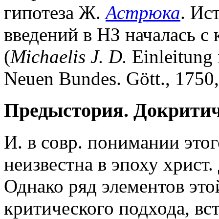
гипотеза Ж.
Астрюка
. Ис
введений в НЗ началась с 
(
Michaelis J. D.
Einleitung i
Neuen Bundes. Gött., 1750,
Предыстория. Докритич
И. в совр. понимании это
неизвестна в эпоху христ.
Однако ряд элементов этой
критического подхода, вс