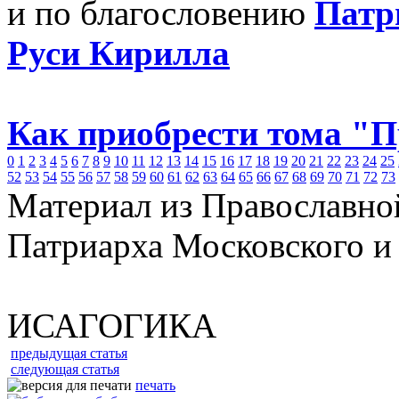
и по благословению
Патр
Руси Кирилла
Как приобрести тома "
0
1
2
3
4
5
6
7
8
9
10
11
12
13
14
15
16
17
18
19
20
21
22
23
24
25
52
53
54
55
56
57
58
59
60
61
62
63
64
65
66
67
68
69
70
71
72
73
Материал из Православно
Патриарха Московского и
ИСАГОГИКА
предыдущая статья
следующая статья
печать