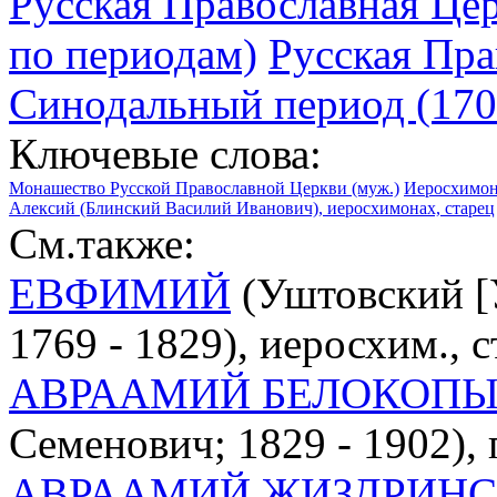
Русская Православная Цер
по периодам)
Русская Пра
Синодальный период (1700
Ключевые слова:
Монашество Русской Православной Церкви (муж.)
Иеросхимон
Алексий (Блинский Василий Иванович), иеросхимонах, старец
См.также:
ЕВФИМИЙ
(Уштовский [
1769 - 1829), иеросхим., 
АВРААМИЙ БЕЛОКОП
Семенович; 1829 - 1902), 
АВРААМИЙ ЖИЗДРИН