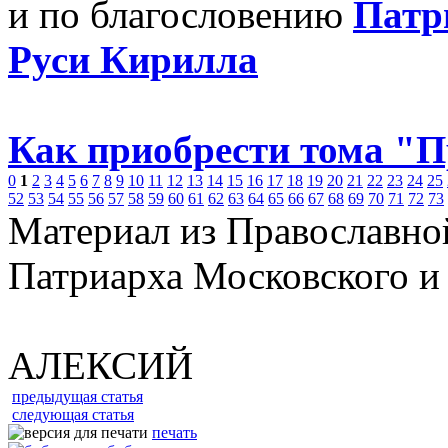
и по благословению
Патр
Руси Кирилла
Как приобрести тома "
0
1
2
3
4
5
6
7
8
9
10
11
12
13
14
15
16
17
18
19
20
21
22
23
24
25
52
53
54
55
56
57
58
59
60
61
62
63
64
65
66
67
68
69
70
71
72
73
Материал из Православно
Патриарха Московского и
АЛЕКСИЙ
предыдущая статья
следующая статья
печать