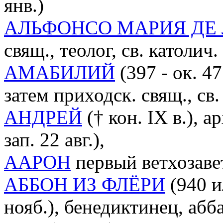
янв.)
АЛЬФОНСО МАРИЯ ДЕ
свящ., теолог, св. католич.
АМАБИЛИЙ
(397 - ок. 47
затем приходск. свящ., св.
АНДРЕЙ
(† кон. IX в.), а
зап. 22 авг.),
ААРОН
первый ветхозав
АББОН ИЗ ФЛЁРИ
(940 и
нояб.), бенедиктинец, аб