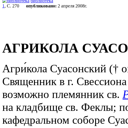
библиотека
1
, С. 270
опубликовано:
2 апреля 2008г.
АГРИКОЛА СУАС
Агри́кола Суасонский († ок.
Священник в г. Свессиона 
возможно племянник св.
Р
на кладбище св. Феклы; п
кафедральном соборе Суас