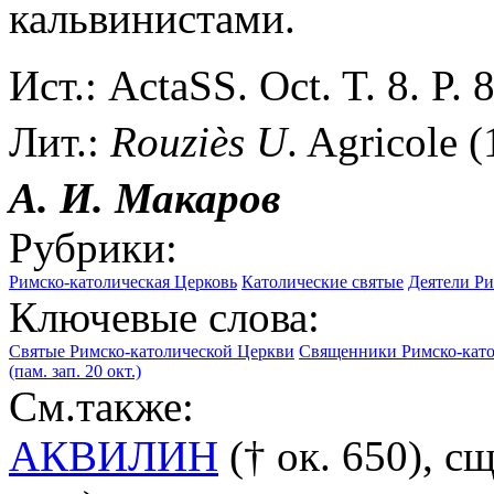
кальвинистами.
Ист.: ActaSS. Oct. T. 8. P. 
Лит.:
Rouzi
è
s
U
. Agricole 
А. И. Макаров
Рубрики:
Римско-католическая Церковь
Католические святые
Деятели Ри
Ключевые слова:
Святые Римско-католической Церкви
Священники Римско-като
(пам. зап. 20 окт.)
См.также:
АКВИЛИН
(† ок. 650), с