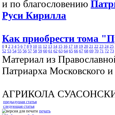
и по благословению
Патр
Руси Кирилла
Как приобрести тома "
0
1
2
3
4
5
6
7
8
9
10
11
12
13
14
15
16
17
18
19
20
21
22
23
24
25
52
53
54
55
56
57
58
59
60
61
62
63
64
65
66
67
68
69
70
71
72
73
Материал из Православно
Патриарха Московского и
АГРИКОЛА СУАСОНСК
предыдущая статья
следующая статья
печать