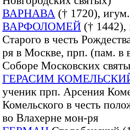
Новгородских святых)
ВАРНАВА
(† 1720), игум
ВАРФОЛОМЕЙ
(† 1442),
Старого в честь Рождеств
ря в Москве, прп. (пам. в 
Соборе Московских святы
ГЕРАСИМ КОМЕЛЬСКИ
ученик прп. Арсения Коме
Комельского в честь пол
во Влахерне мон-ря