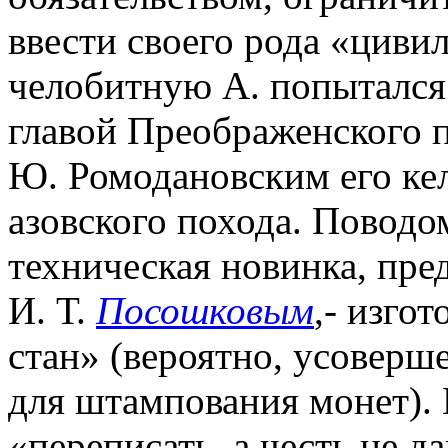
ввести своего рода «циви
челобитную А. попытался
главой Преображенского п
Ю. Ромодановским его кел
азовского похода. Повод
техническая новинка, пре
И. Т.
Посошковым
,- изго
стан» (вероятно, усоверш
для штампования монет). 
«переписать, а честь не д