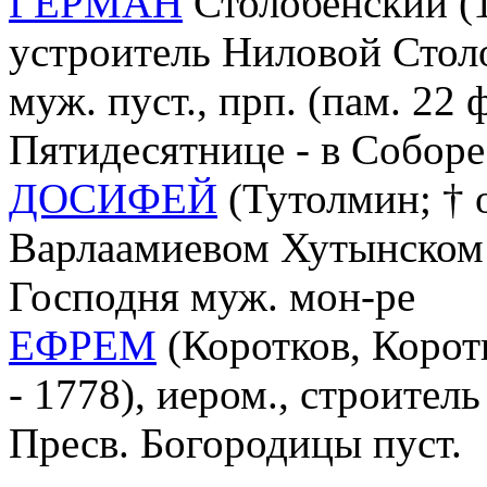
ГЕРМАН
Столобенский (1-
устроитель Ниловой Столо
муж. пуст., прп. (пам. 22 
Пятидесятнице - в Соборе
ДОСИФЕЙ
(Тутолмин; † о
Варлаамиевом Хутынском 
Господня муж. мон-ре
ЕФРЕМ
(Коротков, Корот
- 1778), иером., строител
Пресв. Богородицы пуст.