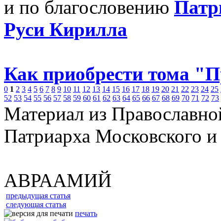
и по благословению
Патр
Руси Кирилла
Как приобрести тома "
0
1
2
3
4
5
6
7
8
9
10
11
12
13
14
15
16
17
18
19
20
21
22
23
24
25
52
53
54
55
56
57
58
59
60
61
62
63
64
65
66
67
68
69
70
71
72
73
Материал из Православно
Патриарха Московского и
АВРААМИЙ
предыдущая статья
следующая статья
печать