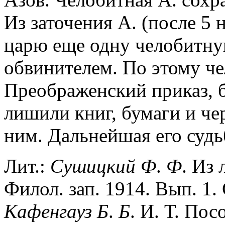
Из заточения А. (после 5 
царю еще одну челобитную
обвинителем. По этому ч
Пpeoбpaженский приказ, б
лишили книг, бумаги и че
ним. Дальнейшая его судь
Лит.:
Сушицкий
Ф
.
Ф
. Из 
Филол. зап. 1914. Вып. 1. 
Кафенгауз
Б
.
Б
. И. Т. Пос