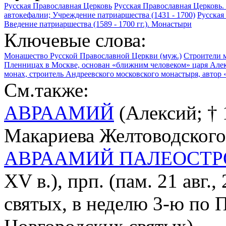
Русская Православная Церковь
Русская Православная Церковь.
автокефалии; Учреждение патриаршества (1431 - 1700)
Русская 
Введение патриаршества (1589 - 1700 гг.). Монастыри
Ключевые слова:
Монашество Русской Православной Церкви (муж.)
Строители 
Пленницах в Москве, основан «ближним человеком» царя Алек
монах, строитель Андреевского московского монастыря, автор 
См.также:
АВРААМИЙ
(Алексий; † 
Макариева Желтоводского
АВРААМИЙ ПАЛЕОСТ
XV в.), прп. (пам. 21 авг.
святых, в неделю 3-ю по 