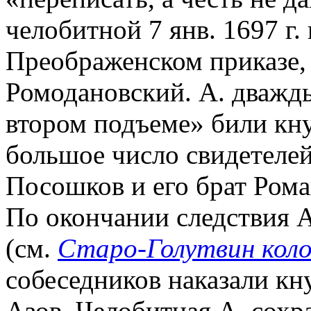
челобитной 7 янв. 1697 г.
Преображенском приказе, 
Ромодановский. А. дважд
втором подъеме» били кн
большое число свидетелей:
Посошков и его брат Рома
По окончании следствия А
(см.
Старо-Голутвин коло
собеседников наказали кну
Азов. Челобитная А. сохр