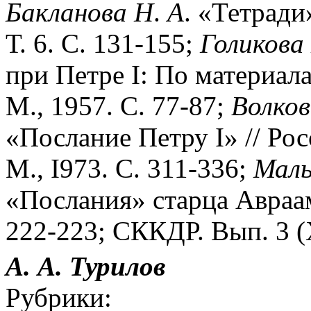
Бакланова
Н
.
А
. «Тетради
Т. 6. С. 131-155;
Голикова
при Петре I: По материал
М., 1957. С. 77-87;
Волков
«Послание Петру I» // Рос
М., I973. С. 311-336;
Мал
«Послания» старца Авраами
222-223; СККДР. Вып. 3 (XV
А. А. Турилов
Рубрики: