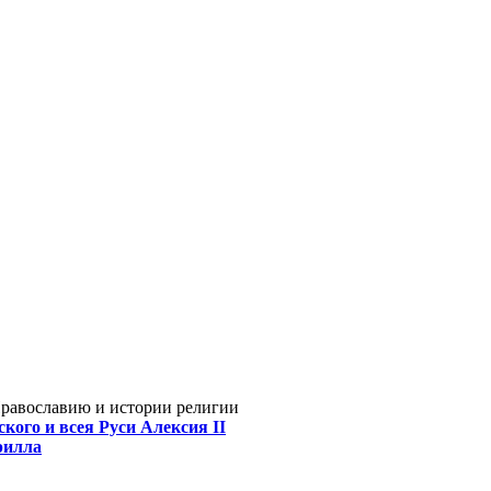
Православию и истории религии
кого и всея Руси Алексия II
рилла