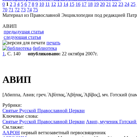
0
1
2
3
4
5
6
7
8
9
10
11
12
13
14
15
16
17
18
19
20
21
22
23
24
25
70
71
72
73
74
75
Материал из Православной Энциклопедии под редакцией Патр
АВИП
предыдущая статья
следующая статья
печать
библиотека
1
, С. 140
опубликовано:
22 октября 2007г.
АВИП
[Абиппа, Авив;
греч. ̓Αβίππας, ̓Αβήπας, ̓Αβίβος], мч. Готский (па
Рубрики:
Святые Русской Православной Церкви
Ключевые слова:
Святые Русской Православной Церкви
Авип, мученик Готский 
См.также:
ААРОН
первый ветхозаветный первосвященник