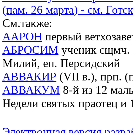
(пам. 26 марта) - см. Гот
См.также:
ААРОН
первый ветхозав
АБРОСИМ
ученик сщмч. М
Милий, еп. Персидский
АВВАКИР
(VII в.), прп. 
АВВАКУМ
8-й из 12 малы
Недели святых праотец и 
Электронная версия разр