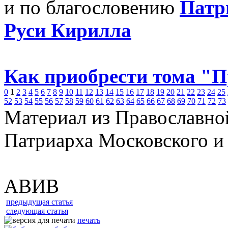
и по благословению
Патр
Руси Кирилла
Как приобрести тома "
0
1
2
3
4
5
6
7
8
9
10
11
12
13
14
15
16
17
18
19
20
21
22
23
24
25
52
53
54
55
56
57
58
59
60
61
62
63
64
65
66
67
68
69
70
71
72
73
Материал из Православно
Патриарха Московского и
АВИВ
предыдущая статья
следующая статья
печать