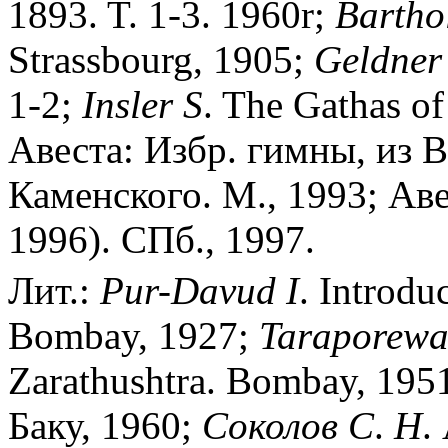
1893. T. 1-3. 1960r;
Bartho
Strassbourg, 1905;
Geldner
1-2;
Insler
S
. The Gathas of
Авеста: Избр. гимны, из В
Каменского. М., 1993; Аве
1996). СПб., 1997.
Лит.:
Pur-Davud
I
. Introdu
Bombay, 1927;
Taraporewa
Zarathushtra. Bombay, 195
Баку, 1960;
Соколов
С
.
Н
.