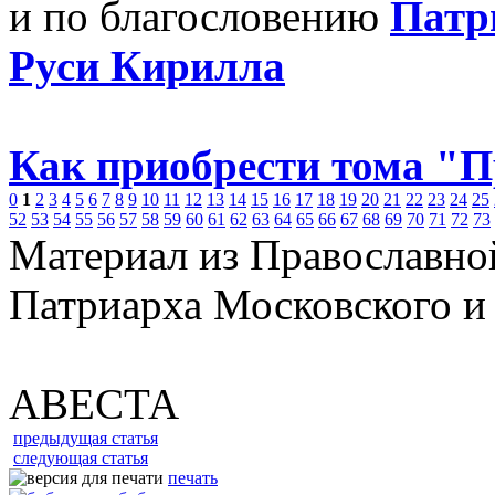
и по благословению
Патр
Руси Кирилла
Как приобрести тома "
0
1
2
3
4
5
6
7
8
9
10
11
12
13
14
15
16
17
18
19
20
21
22
23
24
25
52
53
54
55
56
57
58
59
60
61
62
63
64
65
66
67
68
69
70
71
72
73
Материал из Православно
Патриарха Московского и
АВЕСТА
предыдущая статья
следующая статья
печать