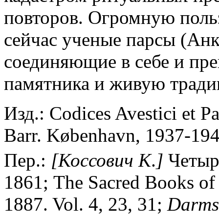
повторов. Огромную польз
сейчас ученые парсы (Анк
соединяющие в себе и пре
памятника и живую тради
Изд.: Codices Avestici et Pa
Barr. København, 1937-194
Пер.:
[Коссович
К
.
]
Четыре
1861; The Sacred Books of 
1887. Vol. 4, 23, 31;
Darms