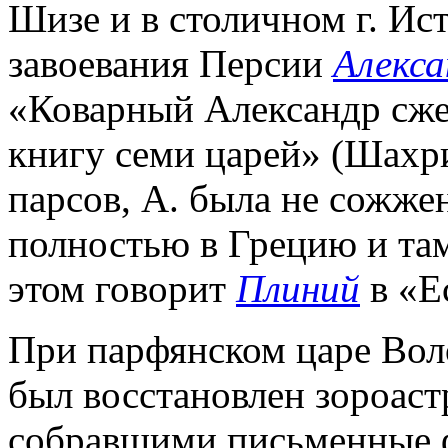
Шизе и в столичном г. Ис
завоевания Персии
Алекс
«Коварный Александр сже
книгу семи царей» (Шахр
парсов, А. была не сожже
полностью в Грецию и там
этом говорит
Плиний
в «Е
При парфянском царе Вологе
был восстановлен зороас
собравшими письменные ф