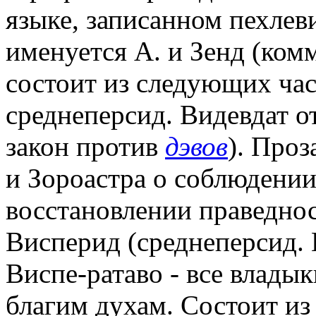
языке, записанном пехлев
именуется А. и Зенд (ком
состоит из следующих час
среднеперсид. Видевдат о
закон против
дэвов
). Про
и Зороастра о соблюдении
восстановлении праведност
Висперид (среднеперсид. 
Виспе-ратаво - все влады
благим духам. Состоит из 