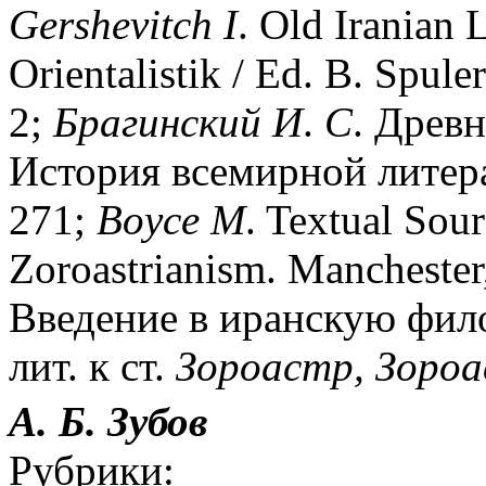
Gershevitch
I
. Old Iranian 
Orientalistik / Еd. B. Spule
2;
Брагинский
И
.
С
. Древн
История всемирной литерат
271;
Boyce
M
. Textual Sour
Zoroastrianism. Manchester
Введение в иранскую фило
лит. к ст.
Зороастр,
Зороа
А. Б. Зубов
Рубрики: