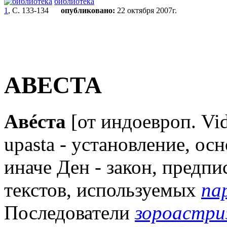
библиотека
1
, С. 133-134
опубликовано:
22 октября 2007г.
АВЕСТА
Авéста
[от индоевроп. Vid
upasta - установление, ос
иначе Ден - закон, предп
текстов, используемых
па
Последователи
зороастри