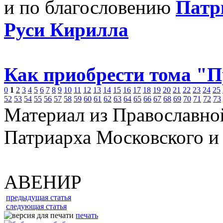
и по благословению
Патр
Руси Кирилла
Как приобрести тома "
0
1
2
3
4
5
6
7
8
9
10
11
12
13
14
15
16
17
18
19
20
21
22
23
24
25
52
53
54
55
56
57
58
59
60
61
62
63
64
65
66
67
68
69
70
71
72
73
Материал из Православно
Патриарха Московского и
АВЕНИР
предыдущая статья
следующая статья
печать