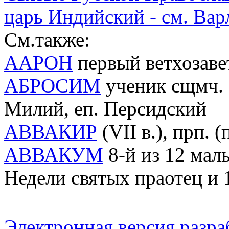
царь Индийский - см. Вар
См.также:
ААРОН
первый ветхозав
АБРОСИМ
ученик сщмч. М
Милий, еп. Персидский
АВВАКИР
(VII в.), прп. 
АВВАКУМ
8-й из 12 малы
Недели святых праотец и 
Электронная версия разр