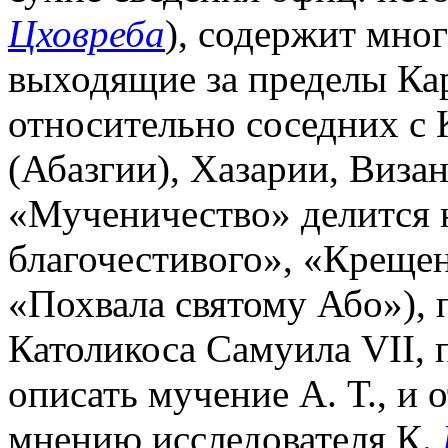
Цховреба
), содержит мно
выходящие за пределы Ка
относительно соседних с 
(Абазгии), Хазарии, Виза
«Мученичество» делится н
благочестивого», «Креще
«Похвала святому Або»),
Католикоса Самуила VII, 
описать мучение А. Т., и 
мнению исследователя К.