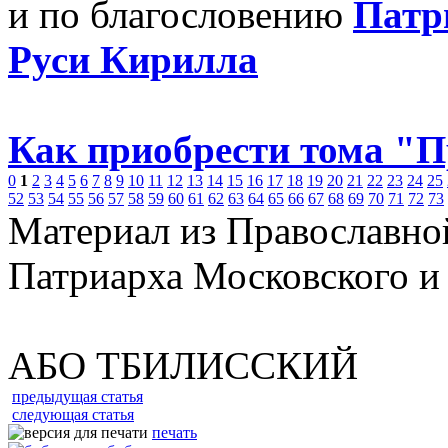
и по благословению
Патр
Руси Кирилла
Как приобрести тома "
0
1
2
3
4
5
6
7
8
9
10
11
12
13
14
15
16
17
18
19
20
21
22
23
24
25
52
53
54
55
56
57
58
59
60
61
62
63
64
65
66
67
68
69
70
71
72
73
Материал из Православно
Патриарха Московского и
АБО ТБИЛИССКИЙ
предыдущая статья
следующая статья
печать