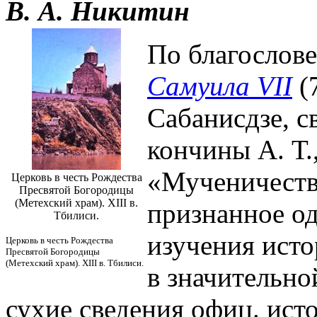
В. А. Никитин
По благослов
Самуила VII
(
Сабанисдзе, с
кончины А. Т.
«Мученичеств
Церковь в честь Рождества
Пресвятой Богородицы
(Метехский храм). XIII в.
признанное о
Тбилиси.
изучения исто
Церковь в честь Рождества
Пресвятой Богородицы
(Метехский храм). XIII в. Тбилиси.
в значительно
сухие сведения офиц. ист