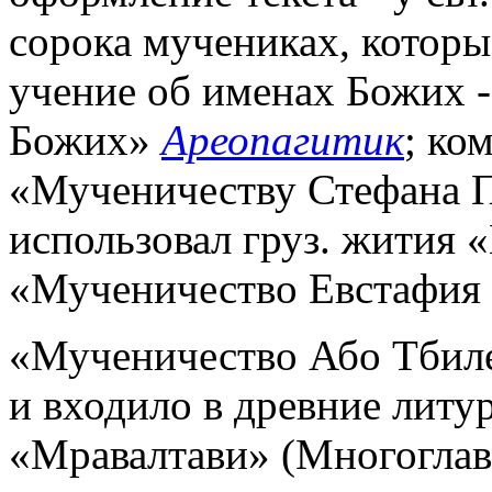
сорока мучениках, которые
учение об именах Божих 
Божих»
Ареопагитик
; ко
«Мученичеству Стефана П
использовал груз. жития
«Мученичество Евстафия М
«Мученичество Або Тбиле
и входило в древние литу
«Мравалтави» (Многоглав