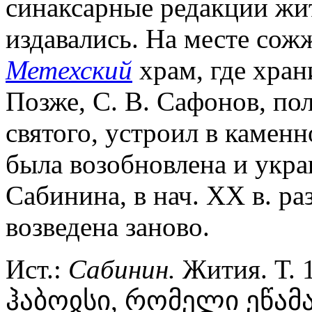
синаксарные редакции жи
издавались. На месте сож
Метехский
храм, где хран
Позже, С. В. Сафонов, п
святого, устроил в каменн
была возобновлена и укр
Сабинина, в нач. XX в. раз
возведена заново.
Ист.:
Сабинин.
Жития. Т. 
ჰაბოჲსი, რომელი ეწამ