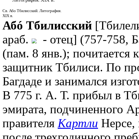
Св. Або Тбилисский. Литография.
XIX в.
Абó Тбилисский
[Тбилел
араб.
- отец] (757-758, Б
(пам. 8 янв.); почитается
защитник Тбилиси. По пр
Багдаде и занимался изго
В 775 г. А. Т. прибыл в Т
эмирата, подчиненного Ар
правителя
Картли
Нерсе, 
после трехгодичного преб