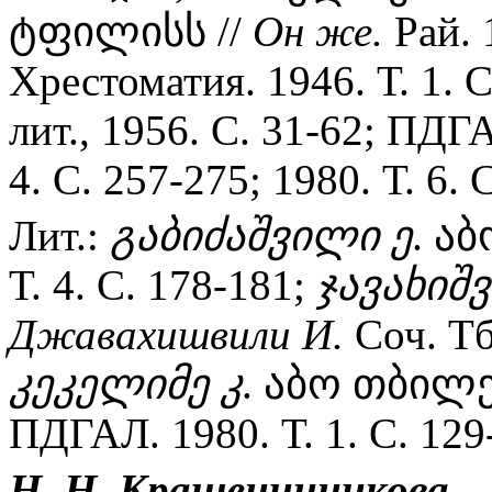
ტფილისს //
Он же.
Рай. 
Хрестоматия. 1946. Т. 1. С
лит., 1956. С. 31-62; ПДГА
4. С. 257-275; 1980. Т. 6. 
Лит.:
გაბიძაშვილი ე
. ა
Т. 4. С. 178-181;
ჯავახიშ
Джавахишвили И.
Соч. Тби
კეკელიმე კ
. აბო თბილ
ПДГАЛ. 1980. Т. 1. С. 129
Н. Н. Крашенинникова