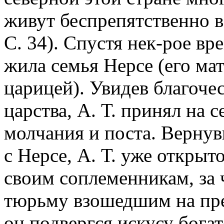
живут беспрепятственно в
С. 34). Спустя нек-рое вр
жила семья Нерсе (его ма
царицей). Увидев благоче
царства, А. Т. принял на 
молчания и поста. Вернув
с Нерсе, А. Т. уже откры
своим соплеменникам, за ч
тюрьму взошедшим на пре
он подвергся искусу богат