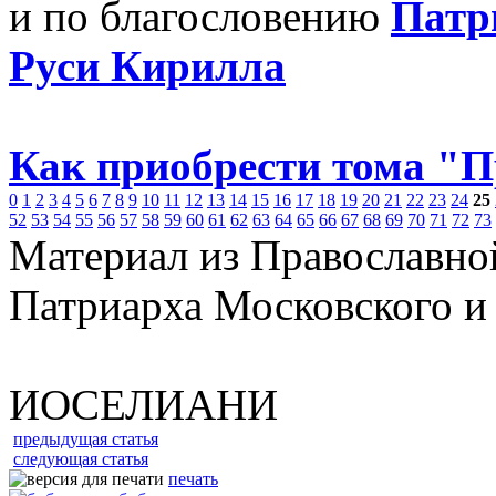
и по благословению
Патр
Руси Кирилла
Как приобрести тома "
0
1
2
3
4
5
6
7
8
9
10
11
12
13
14
15
16
17
18
19
20
21
22
23
24
25
52
53
54
55
56
57
58
59
60
61
62
63
64
65
66
67
68
69
70
71
72
73
Материал из Православно
Патриарха Московского и
ИОСЕЛИАНИ
предыдущая статья
следующая статья
печать