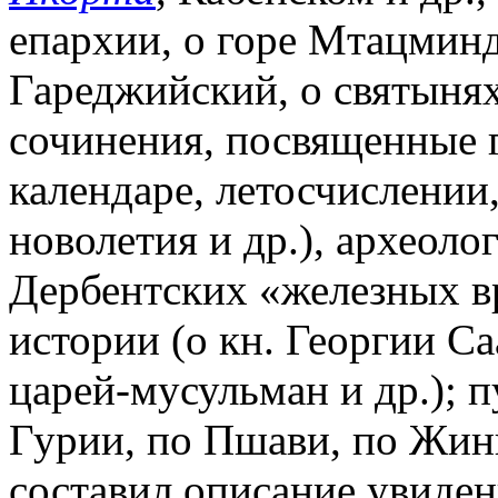
епархии, о горе Мтацминд
Гареджийский, о святынях
сочинения, посвященные г
календаре, летосчислении
новолетия и др.), археоло
Дербентских «железных вр
истории (о кн. Георгии Са
царей-мусульман и др.); п
Гурии, по Пшави, по Жинв
составил описание увиден