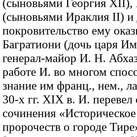
(сыновьями Георгия XII)
(сыновьями Ираклия II) и
покровительство ему ока
Багратиони (дочь царя Им
генерал-майор И. Н. Абха
работе И. во многом спос
знание им франц., нем., ла
30-х гг. XIX в. И. перевел
сочинения «Историческое
пророчеств о городе Тире