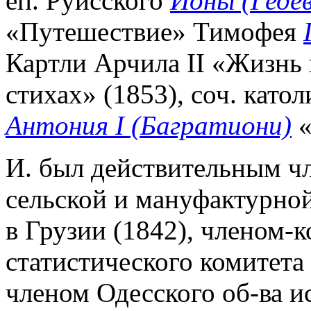
еп. Руисского
Ионы (Геде
«Путешествие» Тимофея
Картли Арчила II «Жизнь 
стихах» (1853), соч. като
Антония I (Багратиони)
«
И. был действительным 
сельской и мануфактурно
в Грузии (1842), членом-
статистического комитета
членом Одесского об-ва и