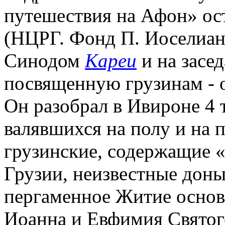
путешествия на Афон» ос
(НЦРГ. Фонд П. Иоселиани
Синодом
Кареи
и на засе
посвященную грузинам - 
Он разобрал в Ивироне 4 т
валявшихся на полу и на 
грузинские, содержащие «
Грузии, неизвестные доны
пергаменное Житие основ
Иоанна и Евфимия Свято