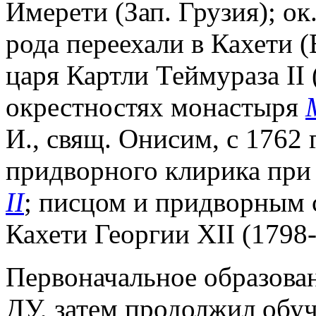
Имерети (Зап. Грузия); ок
рода переехали в Кахети (В
царя Картли Теймураза II
окрестностях монастыря
И., свящ. Онисим, с 1762 
придворного клирика при
II
; писцом и придворным 
Кахети Георгии XII (1798
Первоначальное образова
ДУ, затем продолжил обу