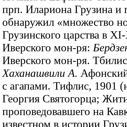
прп. Илариона Грузина и г
обнаружил «множество н
Грузинского царства в XI-
Иверского мон-ря:
Бердзе
Иверского мон-ря. Тбилиси,
Хаханашвили А.
Афонский 
с агапами. Тифлис, 1901 (н
Георгия Святогорца; Жити
проповедовавшего на Кавк
известном в истории Груз