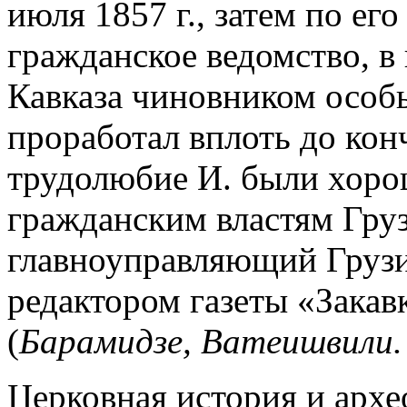
июля 1857 г., затем по ег
гражданское ведомство, в
Кавказа чиновником особы
проработал вплоть до ко
трудолюбие И. были хор
гражданским властям Грузи
главноуправляющий Грузие
редактором газеты «Закавк
(
Барамидзе, Ватеишвили.
Церковная история и архе