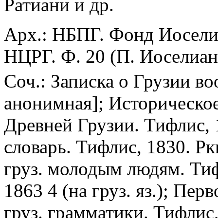
Ратиани и др.
Арх.: НБПГ. Фонд Иоселиан
НЦРГ. Ф. 20 (П. Иоселиани
Соч.: Записка о Грузии во
анонимная]; Историческое
Древней Грузии. Тифлис, 
словарь. Тифлис, 1830. Рк
груз. молодым людям. Тифл
1863 4 (на груз. яз.); Пе
груз. грамматики. Тифлис, 