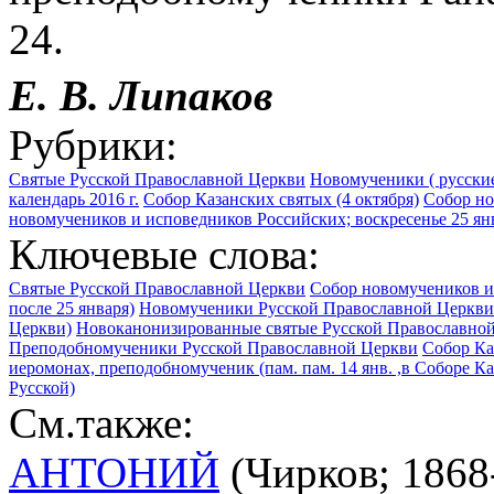
24.
Е. В. Липаков
Рубрики:
Святые Русской Православной Церкви
Новомученики ( русские
календарь 2016 г.
Собор Казанских святых (4 октября)
Собор но
новомучеников и исповедников Российских; воскресенье 25 ян
Ключевые слова:
Святые Русской Православной Церкви
Собор новомучеников и
после 25 января)
Новомученики Русской Православной Церкви 
Церкви)
Новоканонизированные святые Русской Православной
Преподобномученики Русской Православной Церкви
Собор Ка
иеромонах, преподобномученик (пам. пам. 14 янв. ,в Соборе 
Русской)
См.также:
АНТОНИЙ
(Чирков; 1868-