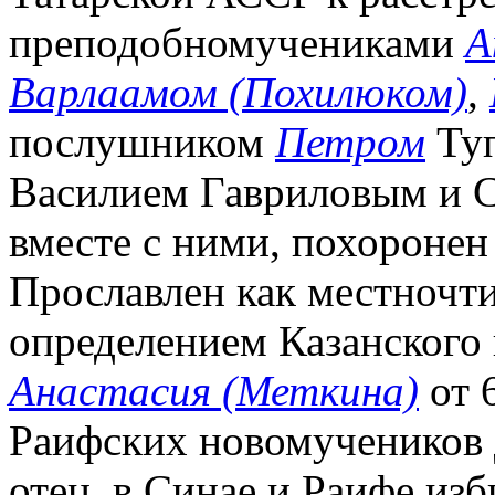
преподобномучениками
А
Варлаамом (Похилюком)
,
послушником
Петром
Туп
Василием Гавриловым и 
вместе с ними, похоронен
Прославлен как местночт
определением Казанского 
Анастасия (Меткина)
от 6
Раифских новомучеников 
отец, в Синае и Раифе из