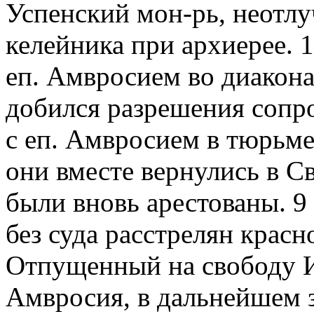
Успенский мон-рь, неотлуч
келейника при архиерее. 1
еп. Амвросием во диакона
добился разрешения сопр
с еп. Амвросием в тюрьм
они вместе вернулись в С
были вновь арестованы. 9 
без суда расстрелян крас
Отпущенный на свободу И
Амвросия, в дальнейшем з