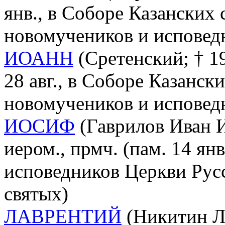
янв., в Соборе Казанских 
новомучеников и исповед
ИОАНН
(Сретенский; † 1
28 авг., в Соборе Казанск
новомучеников и исповед
ИОСИФ
(Гаврилов Иван И
иером., прмч. (пам. 14 ян
исповедников Церкви Рус
святых)
ЛАВРЕНТИЙ
(Никитин Ле