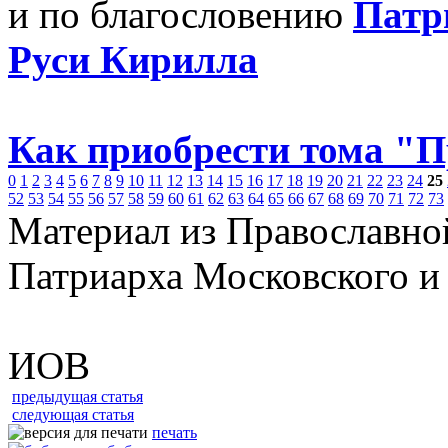
и по благословению
Патр
Руси Кирилла
Как приобрести тома "
0
1
2
3
4
5
6
7
8
9
10
11
12
13
14
15
16
17
18
19
20
21
22
23
24
25
52
53
54
55
56
57
58
59
60
61
62
63
64
65
66
67
68
69
70
71
72
73
Материал из Православно
Патриарха Московского и
ИОВ
предыдущая статья
следующая статья
печать