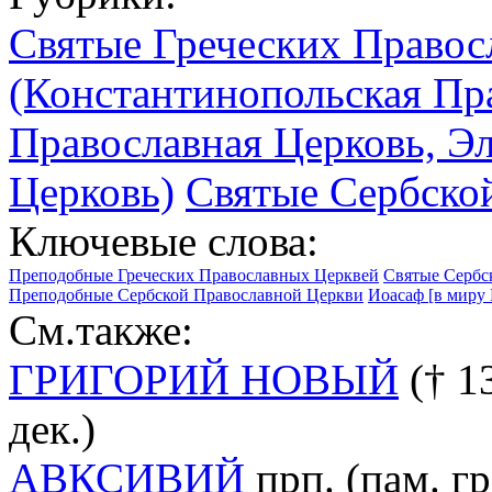
Святые Греческих Правос
(Константинопольская Пр
Православная Церковь, Э
Церковь)
Святые Сербско
Ключевые слова:
Преподобные Греческих Православных Церквей
Святые Сербс
Преподобные Сербской Православной Церкви
Иоасаф [в миру И
См.также:
ГРИГОРИЙ НОВЫЙ
(† 13
дек.)
АВКСИВИЙ
прп. (пам. гр