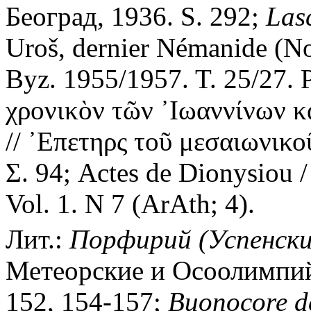
Београд, 1936. S. 292;
Las
Uroš, dernier Némanide (No
Byz. 1955/1957. T. 25/27. 
χρονικὸν τῶν ᾿Ιωαννίνων κ
// ᾿Επετηρς τοῦ μεσαιωνικοῦ
Σ. 94; Actes de Dionysiou /
Vol. 1. N 7 (ArAth; 4).
Лит.:
Порфирий (Успенски
Метеорские и Осоолимпий
152, 154-157;
Buonocore d