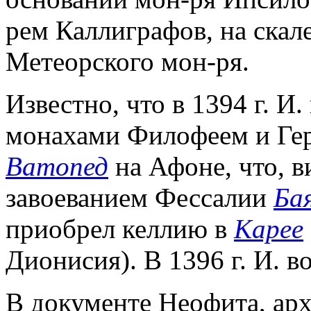
рем Каллиграфов, на скал
Метеорского мон-ря.
Известно, что в 1394 г. И
монахами Филофеем и Гер
Ватопед
на Афоне, что, в
завоеванием Фессалии
Ба
приобрел келлию в
Карее
Дионисия). В 1396 г. И. в
В документе Неофита, арх