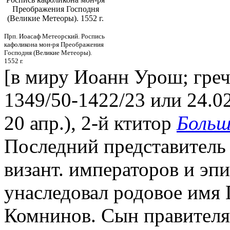
Преображения Господня
(Великие Метеоры). 1552 г.
Прп. Иоасаф Метеорский. Роспись
кафоликона мон-ря Преображения
Господня (Великие Метеоры).
1552 г.
[в миру Иоанн Урош; греч.
1349/50-1422/23 или 24.02.
20 апр.), 2-й ктитор
Больш
Последний представитель
визант. императоров и эп
унаследовал родовое имя 
Комнинов. Сын правителя