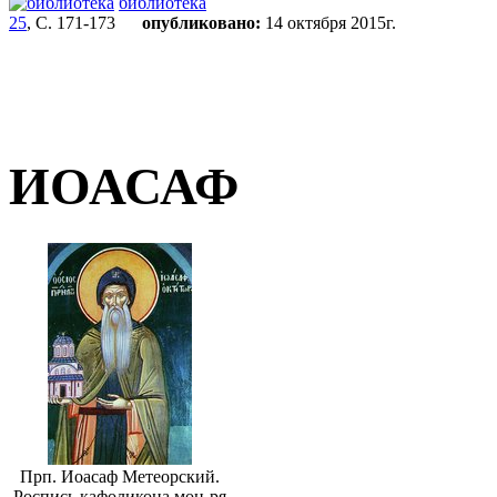
библиотека
25
, С. 171-173
опубликовано:
14 октября 2015г.
ИОАСАФ
Прп. Иоасаф Метеорский.
Роспись кафоликона мон-ря