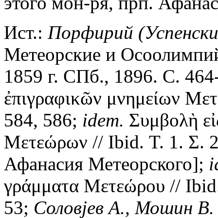
этого мон-ря, прп. Афана
Ист.:
Порфирий (Успенский
Метеорские и Осоолимпий
1859 г. СПб., 1896. С. 46
ἐπιγραφικῶν μνημείων Μετεώ
584, 586;
idem.
Συμβολὴ εἰ
Μετεώρων // Ibid. Τ. 1. Σ.
Афанасия Метеорского];
i
γράμματα Μετεώρου // Ibid. 
53;
Соловjев А., Мошин В.