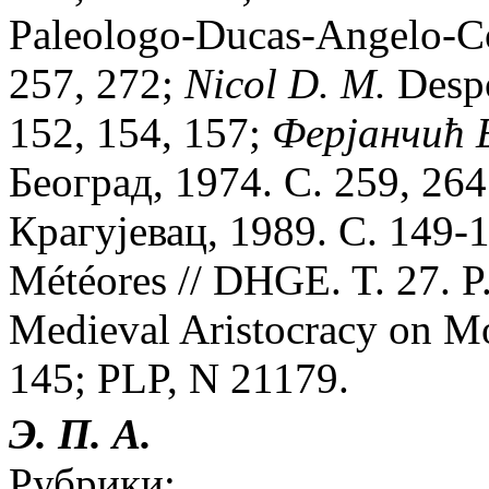
Paleologo-Ducas-Angelo-Com
257, 272;
Nicol D. M.
Despo
152, 154, 157;
Ферjанчић 
Београд, 1974. С. 259, 26
Крагуjевац, 1989. С. 149-
Météores // DHGE. T. 27. 
Medieval Aristocracy on Mo
145; PLP, N 21179.
Э. П. А.
Рубрики: