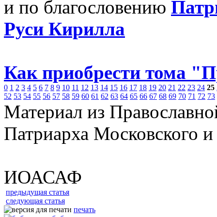
и по благословению
Патр
Руси Кирилла
Как приобрести тома "
0
1
2
3
4
5
6
7
8
9
10
11
12
13
14
15
16
17
18
19
20
21
22
23
24
25
52
53
54
55
56
57
58
59
60
61
62
63
64
65
66
67
68
69
70
71
72
73
Материал из Православно
Патриарха Московского и
ИОАСАФ
предыдущая статья
следующая статья
печать