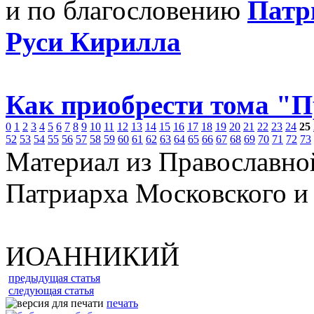
и по благословению
Патр
Руси Кирилла
Как приобрести тома "
0
1
2
3
4
5
6
7
8
9
10
11
12
13
14
15
16
17
18
19
20
21
22
23
24
25
52
53
54
55
56
57
58
59
60
61
62
63
64
65
66
67
68
69
70
71
72
73
Материал из Православно
Патриарха Московского и
ИОАННИКИЙ
предыдущая статья
следующая статья
печать