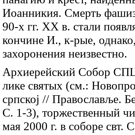
Иоанникия. Смерть фашизм
90-х гг. ХХ в. стали появ
кончине И., к-рые, однако
захоронения неизвестно.
Архиерейский Собор СПЦ 2
лике святых (см.: Новопр
српскоj // Православље. Бе
С. 1-3), торжественный ч
мая 2000 г. в соборе свт.