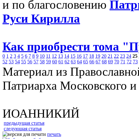
и по благословению
Патр
Руси Кирилла
Как приобрести тома "
0
1
2
3
4
5
6
7
8
9
10
11
12
13
14
15
16
17
18
19
20
21
22
23
24
25
52
53
54
55
56
57
58
59
60
61
62
63
64
65
66
67
68
69
70
71
72
73
Материал из Православно
Патриарха Московского и
ИОАННИКИЙ
предыдущая статья
следующая статья
печать