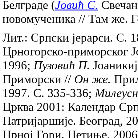
Белграде (
Jовић С.
Свечана
новомученика // Там же. Го
Лит.: Српски jерарси. С. 
Црногорско-приморског Jо
1996;
Пузовић П.
Jоаникиj
Приморски //
Он же.
Прил
1997. С. 335-336;
Милеусн
Црква 2001: Календар Ср
Патриjаршиjе. Београд, 20
Црноj Гори. Цетиње, 2006