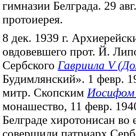
гимназии Белграда. 29 авг.
протоиерея.
8 дек. 1939 г. Архиерейс
овдовевшего прот. Й. Лип
Сербского
Гавриила V (Д
Будимлянский». 1 февр. 1
митр. Скопским
Иосифом 
монашество, 11 февр. 1940
Белграде хиротонисан во
совершили патриарх Серб