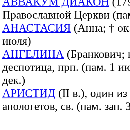
АВВАКУМ ДИАКОН
(179
Православной Церкви (пам.
АНАСТАСИЯ
(Анна; † ок.
июля)
АНГЕЛИНА
(Бранкович; н
деспотица, прп. (пам. 1 ию
дек.)
АРИСТИД
(II в.), один 
апологетов, св. (пам. зап. 3