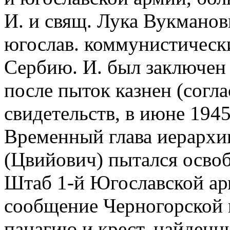
И. и свящ. Лука Вукманов
югослав. коммунистическ
Сербию. И. был заключен 
после пыток казнен (согл
свидетельств, в июне 1945
Временный глава иерарх
(Цвийович) пытался освоб
Штаб 1-й Югославской арм
сообщение Черногорской
панагию и крест, найденн