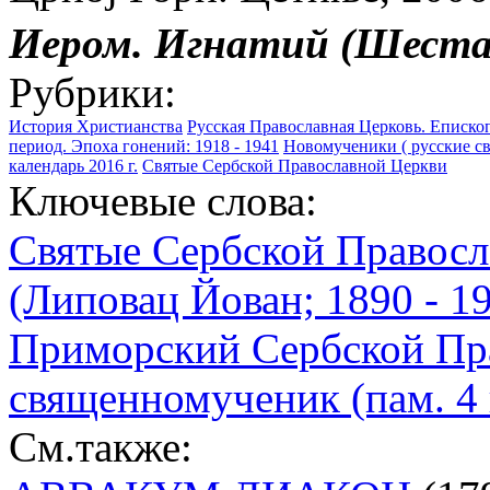
Иером. Игнатий (Шеста
Рубрики:
История Христианства
Русская Православная Церковь. Епископ
период. Эпоха гонений: 1918 - 1941
Новомученики ( русские св
календарь 2016 г.
Святые Сербской Православной Церкви
Ключевые слова:
Святые Сербской Правосл
(Липовац Йован; 1890 - 1
Приморский Сербской Пр
священномученик (пам. 4
См.также: