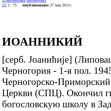
библиотека
25
, С. 75
опубликовано:
27 мая 2011г.
ИОАННИКИЙ
[серб. Jоанићиjе] (Липова
Черногория - 1-я пол. 194
Черногорско-Приморский
Церкви (СПЦ). Окончил г
богословскую школу в За