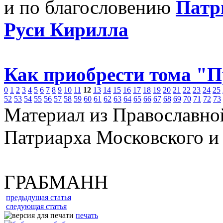
и по благословению
Патр
Руси Кирилла
Как приобрести тома "
0
1
2
3
4
5
6
7
8
9
10
11
12
13
14
15
16
17
18
19
20
21
22
23
24
25
52
53
54
55
56
57
58
59
60
61
62
63
64
65
66
67
68
69
70
71
72
73
Материал из Православно
Патриарха Московского и
ГРАБМАНН
предыдущая статья
следующая статья
печать