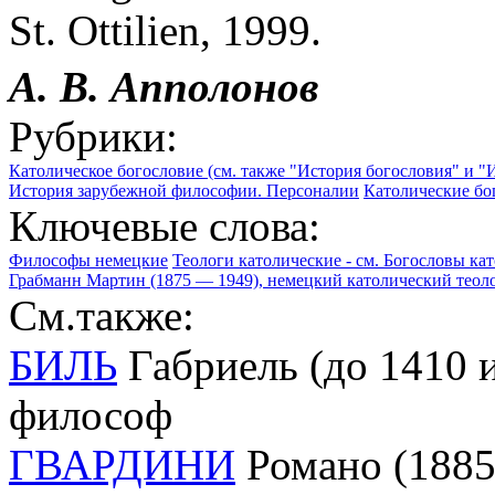
St. Ottilien, 1999.
А. В. Апполонов
Рубрики:
Католическое богословие (см. также "История богословия" и "
История зарубежной философии. Персоналии
Католические бо
Ключевые слова:
Философы немецкие
Теологи католические - см. Богословы ка
Грабманн Мартин (1875 — 1949), немецкий католический теоло
См.также:
БИЛЬ
Габриель (до 1410 и
философ
ГВАРДИНИ
Романо (1885 