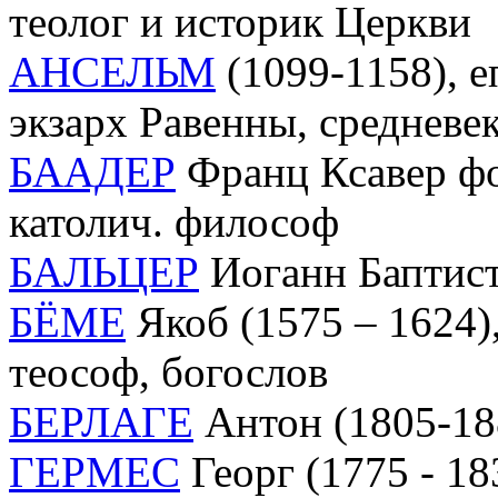
теолог и историк Церкви
АНСЕЛЬМ
(1099-1158), е
экзарх Равенны, средневек
БААДЕР
Франц Ксавер фо
католич. философ
БАЛЬЦЕР
Иоганн Баптист 
БЁМЕ
Якоб (1575 – 1624),
теософ, богослов
БЕРЛАГЕ
Антон (1805-188
ГЕРМЕС
Георг (1775 - 183