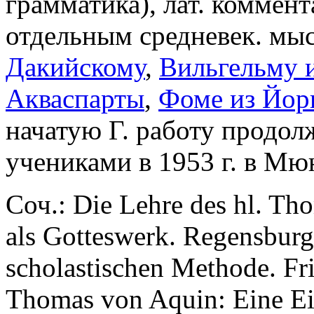
грамматика), лат. коммент
отдельным средневек. м
Дакийскому
,
Вильгельму 
Акваспарты
,
Фоме из Йор
начатую Г. работу продол
учениками в 1953 г. в Мюн
Соч.: Die Lehre des hl. Th
als Gotteswerk. Regensburg
scholastischen Methode. Fri
Thomas von Aquin: Eine Ein