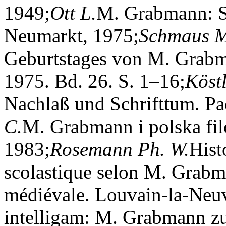
1949;
Ott L.
M. Grabmann: S
Neumarkt, 1975;
Schmaus M
Geburtstages von M. Grabm
1975. Bd. 26. S. 1–16;
Köstl
Nachlaß und Schrifttum. Pad
C.
M. Grabmann i polska fil
1983;
Rosemann Ph. W.
Hist
scolastique selon M. Grabma
médiévale. Louvain-la-Neuv
intelligam: M. Grabmann zu