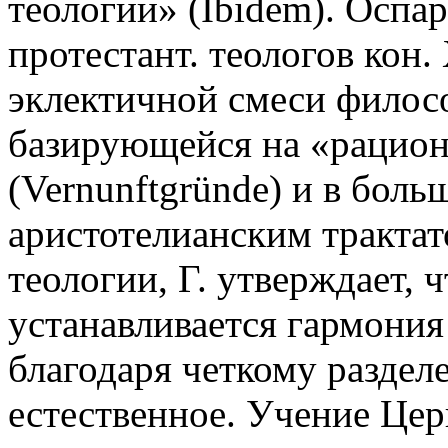
теологии» (Ibidem). Оспа
протестант. теологов кон. 
эклектичной смеси филос
базирующейся на «рацио
(Vernunftgründe) и в бол
аристотелианским трактат
теологии, Г. утверждает, ч
устанавливается гармония
благодаря четкому раздел
естественное. Учение Цер