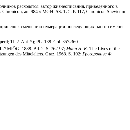
сточников расходятся: автор жизнеописания, приведенного в
s
Chronicon, an. 984 // MGH. SS. T. 5. P. 117; Chronicon Suevicum
что привело к смещению нумерации последующих пап по имени
i; Tl. 2. Abt. 5); PL. 138. Col. 357-360.
I. // MIÖG. 1888. Bd. 2. S. 76-197;
Mann H. K.
The Lives of the
zungen des Mittelalters. Graz, 1968. S. 102;
Грегоровиус Ф.