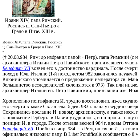
Иоанн XIV, папа Римский.
Роспись ц. Сан-Пьетро а
Градо в Пизе. XIII в.
Иоанн XIV, папа Римский. Роспись
ц. Сан-Пьетро а Градо в Пизе. XIII
в.
(† 20.08.984, Рим; до избрания папой - Петр), папа Римский (с 
архиканцлера Италии Петра Павийского, принимавшего участие
Бенедикт VII
возвел его в достоинство кардинала. После смерт
поход в Юж. Италию (1-й поход летом 982 закончился неудачей
Клюнийского упоминается о предложении императора св. Майолю
большинство исследователей склоняются к 973). Так или иначе
архиканцлер Италии еп. Петр Павийский, принявший имя Иоанн.
Хронологию понтификата И. трудно восстановить из-за скудн
его смерти в замке Св. ангела. 6 дек. 983 г. папа утвердил сове
Сохранились послание И. новому архиепископу, а также неск. 
г. положение Герберта в Павии ухудшилось, и он просил папу о п
позиции И. в городе. После отъезда весной 984 г. вдовы Оттон
Бонифаций VII
. Прибыв в апр. 984 г. в Рим, он сверг И., заточ
официально низложил папу. В Liber Pontificalis сообщается о 8