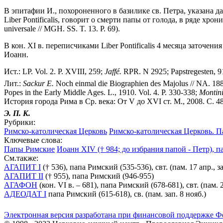
В эпитафии И., похороненного в базилике св. Петра, указана д
Liber Pontificalis, говорит о смерти папы от голода, в ряде хрон
universale // MGH. SS. T. 13. P. 69).
В кон. XI в. переписчиками Liber Pontificalis 4 месяца зато
Иоанн.
Ист.: LP. Vol. 2. P. XVIII, 259;
Jaff
é
.
RPR. N 2925; Papstregesten, 91
Лит.:
Sackur E.
Noch einmal die Biographien des Majolus // NA. 188
Popes in the Early Middle Ages. L., 1910. Vol. 4. P. 330-338;
Montini
История города Рима в Ср. века: От V до XVI ст. М., 2008. С. 4
Э. П. К.
Рубрики:
Римско-католическая Церковь
Римско-католическая Церковь. 
Ключевые слова:
Папы Римские
Иоанн XIV († 984; до избрания папой - Петр), п
См.также:
АГАПИТ I
(† 536), папа Римский (535-536), свт. (пам. 17 апр., за
АГАПИТ II
(† 955), папа Римский (946-955)
АГАФОН
(кон. VI в. – 681), папа Римский (678-681), свт. (пам. 2
АДЕОДАТ I
папа Римский (615-618), св. (пам. зап. 8 нояб.)
Электронная версия разработана при финансовой поддержке Ф