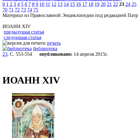
0
1
2
3
4
5
6
7
8
9
10
11
12
13
14
15
16
17
18
19
20
21
22
23
24
25
70
71
72
73
74
75
Материал из Православной Энциклопедии под редакцией Патр
ИОАНН XIV
предыдущая статья
следующая статья
печать
библиотека
23
, С. 553-554
опубликовано:
14 апреля 2015г.
ИОАНН XIV