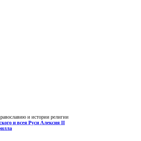
Православию и истории религии
кого и всея Руси Алексия II
рилла