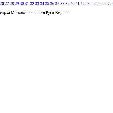
26
27
28
29
30
31
32
33
34
35
36
37
38
39
40
41
42
43
44
45
46
47
4
иарха Московского и всея Руси Кирилла