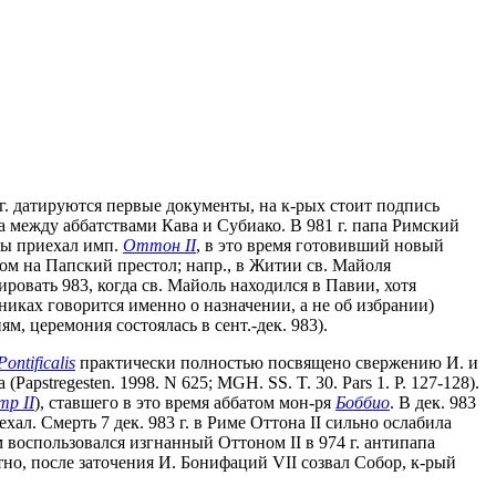
80 г. датируются первые документы, на к-рых стоит подпись
 между аббатствами Кава и Субиако. В 981 г. папа Римский
апы приехал имп.
Оттон II
, в это время готовивший новый
ом на Папский престол; напр., в Житии св. Майоля
овать 983, когда св. Майоль находился в Павии, хотя
иках говорится именно о назначении, а не об избрании)
 церемония состоялась в сент.-дек. 983).
Pontificalis
практически полностью посвящено свержению И. и
apstregesten. 1998. N 625; MGH. SS. T. 30. Pars 1. P. 127-128).
тр II
), ставшего в это время аббатом мон-ря
Боббио
. В дек. 983
хал. Смерть 7 дек. 983 г. в Риме Оттона II сильно ослабила
 воспользовался изгнанный Оттоном II в 974 г. антипапа
роятно, после заточения И. Бонифаций VII созвал Собор, к-рый