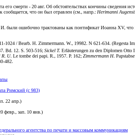
ата его смерти - 20 авг. Об обстоятельствах кончины сведения и
ик сообщается, что он был отравлен (см., напр.:
Herimanni Augensi
чения И. были ошибочно трактованы как понтификат Иоанна XV, 
1-1024 / Bearb. H. Zimmermann. W., 19982. N 621-634. (Regesta Imperi
7. Bd. 12. S. 503-516;
Sickel T.
Erläuterungen zu den Diplomen Otto I
 R. U.
Le tombe dei papi. R., 1957. P. 162;
Zimmermann H.
Papstabset
80-482.
Папы
апа Римский (с 983)
п. 22 апр.)
0 февр., зап. 10 янв.)
едерального агентства по печати и массовым коммуникациям