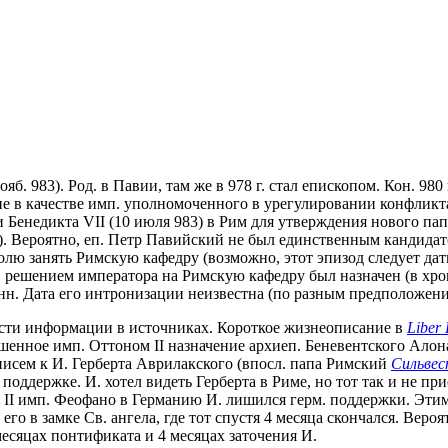
нояб. 983). Род. в Павии, там же в 978 г. стал епископом. Кон. 9
 в качестве имп. уполномоченного в урегулировании конфликта
и Бенедикта VII (10 июля 983) в Рим для утверждения нового п
). Вероятно, еп. Петр Павийский не был единственным кандидат
 занять Римскую кафедру (возможно, этот эпизод следует датир
, решением императора на Римскую кафедру был назначен (в хрон
 Дата его интронизации неизвестна (по разным предположениям,
ости информации в источниках. Короткое жизнеописание в
Liber 
ршенное имп. Оттоном II назначение архиеп. Беневентского Алона (P
писем к И. Герберта Аврилакского (впосл. папа Римский
Сильвес
оддержке. И. хотел видеть Герберта в Риме, но тот так и не прие
а II имп. Феофано в Германию И. лишился герм. поддержки. Этим
ил его в замке Св. ангела, где тот спустя 4 месяца скончался. Ве
 месяцах понтификата и 4 месяцах заточения И.