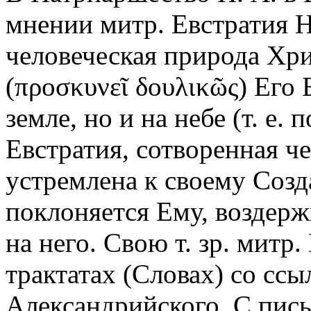
мнении митр. Евстратия Н
человеческая природа Хри
(προσκυνεῖ δουλικῶς) Его 
земле, но и на небе (т. е.
Евстратия, сотворенная ч
устремлена к своему Созд
поклоняется Ему, воздержи
на него. Свою т. зр. митр.
трактатах (Словах) со ссы
Александрийского. С пис