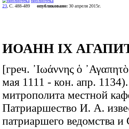
библиотека
23
, С. 488-489
опубликовано:
30 апреля 2015г.
ИОАНН IХ АГАПИ
[греч. ᾿Ιωάννης ὁ ᾿Αγαπητ
мая 1111 - кон. апр. 1134
митрополита местной каф
Патриаршество И. А. изве
патриаршего ведомства и 