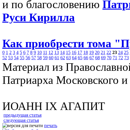
и по благословению
Патр
Руси Кирилла
Как приобрести тома "
0
1
2
3
4
5
6
7
8
9
10
11
12
13
14
15
16
17
18
19
20
21
22
23
24
25
52
53
54
55
56
57
58
59
60
61
62
63
64
65
66
67
68
69
70
71
72
73
Материал из Православно
Патриарха Московского и
ИОАНН IХ АГАПИТ
предыдущая статья
следующая статья
печать