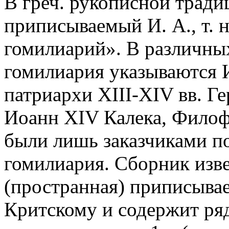
В греч. рукописной тради
приписываемый И. А., т. 
гомилиарий». В различны
гомилиария указываются И
патриархи XIII-XIV вв. Ге
Иоанн XIV Калека, Филоф
были лишь заказчиками п
гомилиария. Сборник изве
(пространная) приписыва
Критскому и содержит ряд