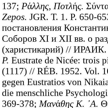
137;
Ρ
ά
λλης, Ποτλ
ή
ς.
Σύνταϒ
Zepos.
JGR. Т. 1. P. 650-6
постановления Константи
Соборов XI и XII вв. о р
(харистикарий) // ИРАИК. 
P.
Eustrate de Nicée: trois p
(1117) // RÉB. 1952. Vol. 1
gegen Eustratios von Nikai
die menschliche Psychologie
369-378;
Μαν
ά
θης Κ. ᾿Α.
Θε