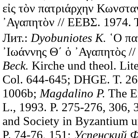
εἰς τὸν πατριάρχην Κωνστα
᾿Αγαπητὸν // ΕΕΒΣ. 1974. Τ
Лит.:
Dyobuniotes K.
῾Ο πα
᾿Ιωάννης Θ´ ὁ ᾿Αγαπητὸς //
Beck.
Kirche und theol. Lite
Col. 644-645; DHGE. T. 26.
1006b;
Magdalino P.
The E
L., 1993. P. 275-276, 306,
and Society in Byzantium 
P. 74-76, 151;
Успенский Ф