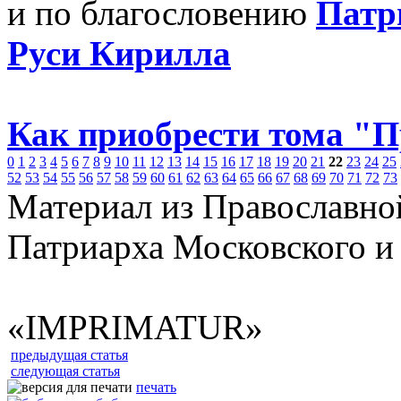
и по благословению
Патр
Руси Кирилла
Как приобрести тома "
0
1
2
3
4
5
6
7
8
9
10
11
12
13
14
15
16
17
18
19
20
21
22
23
24
25
52
53
54
55
56
57
58
59
60
61
62
63
64
65
66
67
68
69
70
71
72
73
Материал из Православно
Патриарха Московского и
«IMPRIMATUR»
предыдущая статья
следующая статья
печать