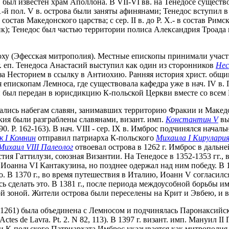
. был известен храм Аполлона. В VII-VI вв. на Тенедосе существов
1-й пол. V в. острова были заняты афинянами; Тенедос вступил 
остав Македонского царства; с сер. II в. до Р. Х.- в состав Рим
); Тенедос был частью территории полиса Александрия Троада и ча
у (Эфесская митрополия). Местные епископы принимали участие в
 г. еп. Тенедоса Анастасий выступил как один из сторонников
Нес
л за Несторием в ссылку в Антиохию. Ранняя история христ. об
 епископам Лемноса, где существовала кафедра уже в нач. IV в. 
н был передан в юрисдикцию К-польской Церкви вместе со всем
ергались набегам славян, занимавших территорию Фракии и Маке
ракия были разграблены славянами, визант. имп.
Константин V
вы
90. P. 162-163). В нач. VIII - сер. IX в. Имброс подчинялся начал
к I Комнин
отправил патриарха К-польского
Михаила I Кирулари
Михаил VIII Палеолог
отвоевал острова в 1262 г. Имброс в дальн
астия Гаттилузи, союзная Византии. На Тенедосе в 1352-1353 гг.
 Иоанна VI Кантакузина, но позднее одержал над ним победу. В 
о. В 1370 г., во время путешествия в Италию, Иоанн V согласил
сь сделать это. В 1381 г., после периода междоусобной борьбы и
 зоной. Жители острова были переселены на Крит и Эвбею, и в 
1261) была объединена с Лемносом и подчинялась Паронаксийск
ctes de Lavra. Pt. 2. N 82, 113). В 1397 г. визант. имп. Мануил
ции К-польского Патриархата Имброс указывается как митрополия, 