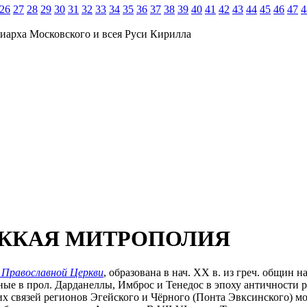
26
27
28
29
30
31
32
33
34
35
36
37
38
39
40
41
42
43
44
45
46
47
4
иарха Московского и всея Руси Кирилла
СККАЯ МИТРОПОЛИЯ
 Православной Церкви
, образована в нач. XX в. из греч. общин 
енные в прол. Дарданеллы, Имброс и Тенедос в эпоху античности
х связей регионов Эгейского и Чёрного (Понта Эвксинского) мо