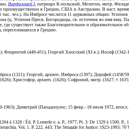
ики,
Варфоломей I
, патриарх К-польский, Мелитон, митр. Филаде
ало преимущественно в Грецию, США и Австралию. В наст. время
к. 2,5 тыс. чел.). На Имбросе числится 11 церковных общин: Успе
щина (ц. Успения Пресв. Богородицы, св. источник во имя вмц. П
е, где существует также Благотворительное и образовательное о
а, переселившихся в Грецию.
); Флорентий (449-451); Георгий Хиосский (XI в.); Иосиф (1342-
роса (1321); Георгий, архиеп. Имброса (1397); Дорофей (1458/59
1626); Христофор, архиеп. (1626); Софроний, митр. (1627; † 1635)
0-1963); Димитрий (Пападопулос; 15 февр.- 18 июля 1972, впосл
204 à 1328 / Éd. P. Lemerle e. a. P., 1977; Pt. 3: De 1329 à 1500. P., 
erarchia. Vol. 1. P. 222, 443; The Struggle for Justice: 1923-1993: 70 