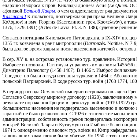
епархию Имброса к пров. Киклады диоцеза Асия (
Le Quien.
OC.
афонской
Великой Лавры
, о чем свидетельствует ряд документ
Каллиста I
К-польского, подтверждающая права Великой Лавры 
Καλάμιον) и вмч. Георгия (Кастелинон; греч. Καστελινόν), а 
1376, 1379-1391) (Actes de Lavra. Pt. 3. N 138); судебное реше
Согласно нотициям К-польского Патриархата, в IX-XIV вв. це
1355 гг. возведена в ранг митрополии (
Darrouz
è
s.
Notitiae. N 7-
была долгое время закрыта после выселения жителей с острова
В сер. XV в. на островах установлено тур. правление. История
Имбросе и позволил Гаттилузи управлять им до зимы 1455/56 г.
Димитрию Палеологу (1458-1467). В 1466 г. Имброс был захвач
Тенедосе, но были оттуда изгнаны турками в 1464 г. Абсолютно
польской Патриархией. В ходе русско-тур. войн (1768-1774, 18
В период распада Османской империи островами овладела Греция
Согласно Севрскому мирному договору (1920), заключенному м
результате поражения Греции в греко-тур. войне (1919-1922) 
большинство населения не подвергалось выселению и должно б
гарантий не было реализовано. С 1926 г. этнические меньшин
администрации, собственность греков подвергалась экспроприац
мон-рей Великой Лавры и Кутлумуша на Имбросе были национа
1974 г. одновременно с вводом тур. войск на Кипр кафедральн
защищавших храм греков были убитые. До 1950 г. тур. населен