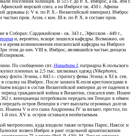
али поселения эолийцев. В 515 г. до Р. Х. Имброс, а ок. 494 г.
в Афинский морской союз, а на Имбросе ок. 450 г. Афины
ской державы (с V в. по Р. Х.- Византийской империи). Имброс
стью пров. Асия, с кон. III в. по Р. Х. в составе пров.
 Соборах: Сардикийском - ок. 343 г., Эфесском - 449 г.,
тория
и, вероятно, вскоре лишился кафедры. Возможно, он
щин и время возникновения епископской кафедры на Имбросе
При этом до нач. VIII в. Имброс, являвшийся частью диоцеза
 Иллириком.
донии. По сообщению свт.
Никифора I
, патриарха К-польского
купил пленных за 2,5 тыс. шелковых одежд (
Nikephoros,
ьнику флота Эгины, с 843 г.- стратигу фемы Эгина; в XI в. сев.
я
в ссылку на Имброс. После захвата К-поля крестоносцами в
ейшем входил в состав Византийской империи до ее падения в
, в период гражданской войны в Византии, спасался имп. Иоанн
1362 г. венецианцы потребовали передать им Тенедос в обмен
ся передать остров Венеции в счет выплаты огромных долгов
мп. Иоанна V и его сына Андроника IV за визант. престол, по
1-й пол. XV в. остров оставался необитаемым.
ой митрополии, куда входили также острова Парос, Наксос и
 II Палеолог возвел Имброс в ранг отдельной архиепископии
занимающая 75-е место (Ibid. P. 420). М. Лекьен относил