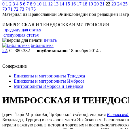
0
1
2
3
4
5
6
7
8
9
10
11
12
13
14
15
16
17
18
19
20
21
22
23
24
25
70
71
72
73
74
75
Материал из Православной Энциклопедии под редакцией Патр
ИМБРОССКАЯ И ТЕНЕДОСККАЯ МИТРОПОЛИЯ
предыдущая статья
следующая статья
печать
библиотека
22
, С. 380-382
опубликовано:
18 ноября 2014г.
Содержание
Епископы и митрополиты Тенедоса
Епископы и митрополиты Имброса
Митрополиты Имброса и Тенедоса
ИМБРОССКАЯ И ТЕНЕДО
[греч. ῾Ιερὰ Μητρόπολις ῎Ιμβρου κα Τενέδου], епархия
К-польской
Бозджаада, Турция) в сев.-вост. части Эгейского м. Располож
играли важную роль в истории торговых и военно-политически