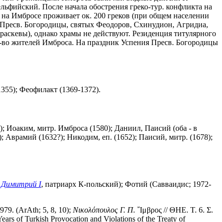
льфийский. После начала обострения греко-тур. конфликта на
 на Имбросе проживает ок. 200 греков (при общем населении
ния Пресв. Богородицы, святых Феодоров, Схинудион, Агридиа,
араскевы), однако храмы не действуют. Резиденция титулярного
б-во жителей Имброса. На праздник Успения Пресв. Богородицы
1355); Феофилакт (1369-1372).
); Иоаким, митр. Имброса (1580); Даниил, Паисий (оба - в
; Аврамий (1632?); Никодим, еп. (1652); Паисий, митр. (1678);
.
Димитрий I
, патриарх К-польский); Фотий (Савваидис; 1972-
1979. (ArAth; 5, 8, 10);
Νικολόπουλος Γ. Π.
῎Ιμβρος // ΘΗΕ. Τ. 6. Σ.
Years of Turkish Provocation and Violations of the Treaty of