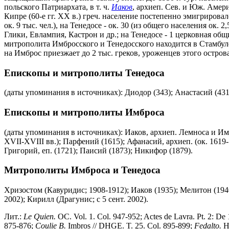
польского Патриархата, в т. ч.
Иаков
, архиеп. Сев. и Юж. Амер
Кипре (60-е гг. ХХ в.) греч. население постепенно эмигриров
ок. 9 тыс. чел.), на Тенедосе - ок. 30 (из общего населения о
Глики, Евлампия, Кастрон и др.; на Тенедосе - 1 церковная об
митрополита Имбросского и Тенедосского находится в Стамбул
на Имброс приезжает до 2 тыс. греков, уроженцев этого остров
Епископы и митрополиты Тенедоса
(даты упоминания в источниках): Диодор (343); Анастасий (431
Епископы и митрополиты Имброса
(даты упоминания в источниках): Иаков, архиеп. Лемноса и Имб
XVII-XVIII вв.); Парфений (1615); Афанасий, архиеп. (ок. 1619-
Григорий, еп. (1721); Паисий (1873); Никифор (1879).
Митрополиты Имброса и Тенедоса
Хризостом (Кавуридис; 1908-1912); Иаков (1935); Мелитон (194
2002); Кирилл (Драгунис; с 5 сент. 2002).
Лит.:
Le Quien.
OC. Vol. 1. Col. 947-952; Actes de Lavra. Pt. 2: De 1
875-876;
Coulie B.
Imbros // DHGE. T. 25. Col. 895-899;
Fedalto.
Hi