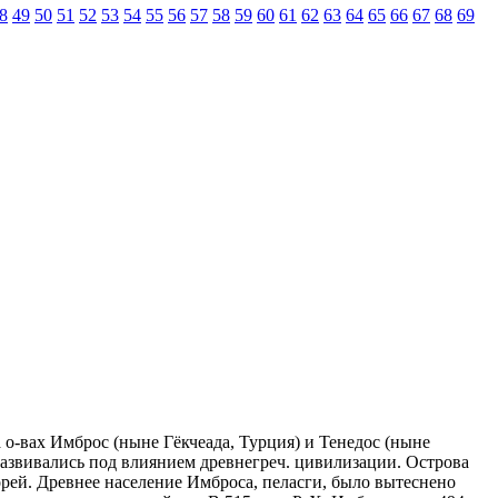
8
49
50
51
52
53
54
55
56
57
58
59
60
61
62
63
64
65
66
67
68
69
на о-вах Имброс (ныне Гёкчеада, Турция) и Тенедос (ныне
 развивались под влиянием древнегреч. цивилизации. Острова
рей. Древнее население Имброса, пеласги, было вытеснено