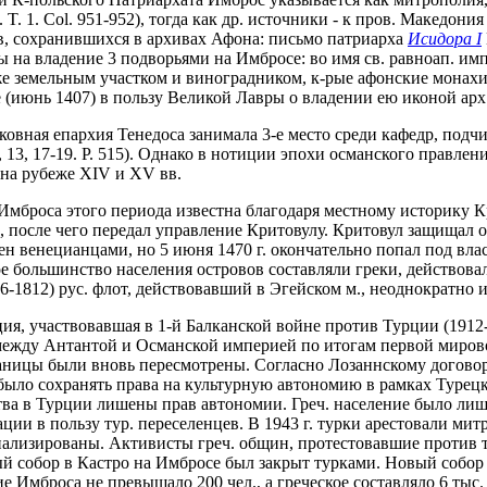
 T. 1. Col. 951-952), тогда как др. источники - к пров. Македон
ов, сохранившихся в архивах Афона: письмо патриарха
Исидора I
на владение 3 подворьями на Имбросе: во имя св. равноап. имп
также земельным участком и виноградником, к-рые афонские мона
ние (июнь 1407) в пользу Великой Лавры о владении ею иконой арх
рковная епархия Тенедоса занимала 3-е место среди кафедр, по
9, 13, 17-19. P. 515). Однако в нотиции эпохи османского правлен
 на рубеже XIV и XV вв.
 Имброса этого периода известна благодаря местному историку Кр
, после чего передал управление Критовулу. Критовул защищал о
ен венецианцами, но 5 июня 1470 г. окончательно попал под вла
е большинство населения островов составляли греки, действовал
06-1812) рус. флот, действовавший в Эгейском м., неоднократно 
, участвовавшая в 1-й Балканской войне против Турции (1912-19
ежду Антантой и Османской империей по итогам первой мировой
границы были вновь пересмотрены. Согласно Лозаннскому договор
ыло сохранять права на культурную автономию в рамках Турецк
ства в Турции лишены прав автономии. Греч. население было ли
ии в пользу тур. переселенцев. В 1943 г. турки арестовали мит
лизированы. Активисты греч. общин, протестовавшие против ту
ый собор в Кастро на Имбросе был закрыт турками. Новый собор 
ие Имброса не превышало 200 чел., а греческое составляло 6 ты