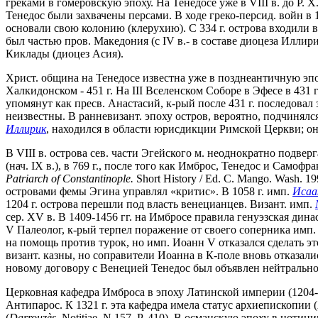
греками в гомеровскую эпоху. На Тенедосе уже в VIII в. до Р. Х
Тенедос были захвачены персами. В ходе греко-персид. войн в 
основали свою колонию (клерухию). C 334 г. острова входили в с
был частью пров. Македония (с IV в.- в составе диоцеза Иллирик
Киклады (диоцез Асия).
Христ. община на Тенедосе известна уже в позднеантичную эпох
Халкидонском - 451 г. На III Вселенском Соборе в Эфесе в 431
упомянут как пресв. Анастасий, к-рый после 431 г. последова
неизвестны. В ранневизант. эпоху остров, вероятно, подчинялся
Иллирик
, находился в области юрисдикции Римской Церкви; о
В VIII в. острова сев. части Эгейского м. неоднократно подв
(нач. IX в.), в 769 г., после того как Имброс, Тенедос и Самоф
Patriarch of Constantinople.
Short History / Ed. C. Mango. Wash. 19
островами фемы Эгина управлял «критис». В 1058 г. имп.
Исаа
1204 г. острова перешли под власть венецианцев. Визант. имп.
сер. XV в. В 1409-1456 гг. на Имбросе правила генуэзская дин
V Палеолог, к-рый терпел поражение от своего соперника имп.
на помощь против турок, но имп. Иоанн V отказался сделать эт
визант. казны, но соправители Иоанна в К-поле вновь отказали
новому договору с Венецией Тенедос был объявлен нейтральной
Церковная кафедра Имброса в эпоху Латинской империи (1204-
Антипарос. К 1321 г. эта кафедра имела статус архиепископии (A
(
Darrouz
è
s.
Notitiae. N 157. P. 410). В османскую эпоху в ноти