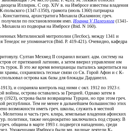
ия диоцеза Иллирик. С сер. XIV в. на Имбросе известны владения
К-польского (1347-1350), грамота (июль 1360) патриарха
. Константина, архистратига Михаила (Каламион; греч.
хи получили по постановлениям имп.
Иоанна V Палеолога
(1341-
. Михаила из подворья на Имбросе (Ibid. N 160).
дчиненных Митилинской митрополии (Лесбос), между 1341 и
ия Тенедос не упоминается (Ibid. P. 419-421). Очевидно, кафедра
итовулу. Султан Мехмед II сохранил визант. адм. систему на
стров от притязаний латинян, а затем вверил управление им
сть турок. В это же время венецианцы пытались закрепиться на
и храмы, сохранялись тесные связи со Св. Горой Афон и с К-
использовал острова как базы для блокады Дарданелл.
13), и сохраняла контроль над ними с окт. 1912 по 1923 г.
 войны, острова оставались за Грецией. Однако затем в
у (1923), острова были возвращены Турции, но при этом греч.
ой республики. Тем не менее в дальнейшем большинство этих
шено возможности иметь греч. школы, служить в местной
р. Мелитона и часть греч. клира, земельные владения афонских
р. политики, также неоднократно заключались под стражу. В
греч. общины в марте 1993 г. подвергся нападению, среди
с. чел. Уроженцами Имброса были мн. видные деятели К-