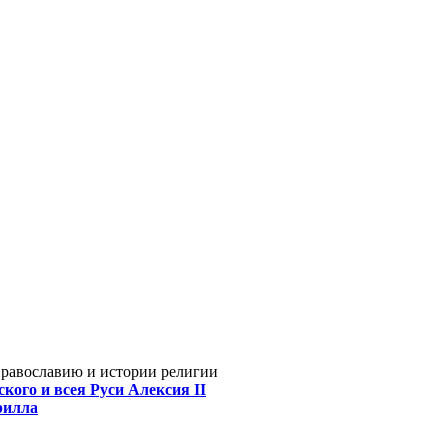
Православию и истории религии
кого и всея Руси Алексия II
рилла