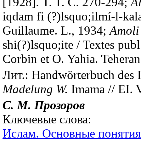
[1928]. T. 1. С. 270-294;
A
iqdam fi (?)lsquo;ilmí-l-kal
Guillaume. L., 1934;
Amoli 
shi(?)lsquo;ite / Textes pub
Corbin et O. Yahia. Teheran
Лит.: Handwörterbuch des I
Madelung W.
Imama // EI. V
С. М. Прозоров
Ключевые слова:
Ислам. Основные понятия