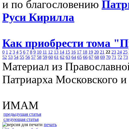
и по благословению
Патр
Руси Кирилла
Как приобрести тома "
0
1
2
3
4
5
6
7
8
9
10
11
12
13
14
15
16
17
18
19
20
21
22
23
24
25
52
53
54
55
56
57
58
59
60
61
62
63
64
65
66
67
68
69
70
71
72
73
Материал из Православно
Патриарха Московского и
ИМАМ
предыдущая статья
следующая статья
печать