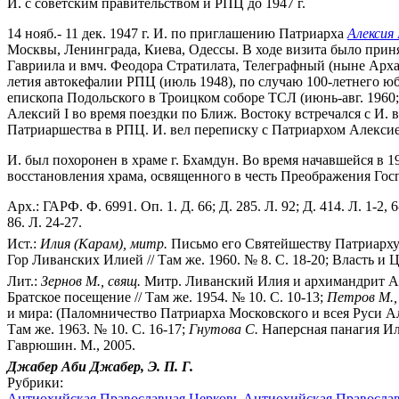
И. с советским правительством и РПЦ до 1947 г.
14 нояб.- 11 дек. 1947 г. И. по приглашению Патриарха
Алексия 
Москвы, Ленинграда, Киева, Одессы. В ходе визита было прин
Гавриила и вмч. Феодора Стратилата, Телеграфный (ныне Архан
летия автокефалии РПЦ (июль 1948), по случаю 100-летнего юби
епископа Подольского в Троицком соборе ТСЛ (июнь-авг. 1960; 
Алексий I во время поездки по Ближ. Востоку встречался с И. в
Патриаршества в РПЦ. И. вел переписку с Патриархом Алексие
И. был похоронен в храме г. Бхамдун. Во время начавшейся в 1
восстановления храма, освященного в честь Преображения Гос
Арх.: ГАРФ. Ф. 6991. Оп. 1. Д. 66; Д. 285. Л. 92; Д. 414. Л. 1-2, 
86. Л. 24-27.
Ист.:
Илия (Карам), митр.
Письмо его Святейшеству Патриарху 
Гор Ливанских Илией // Там же. 1960. № 8. С. 18-20; Власть и Це
Лит.:
Зернов М., свящ.
Митр. Ливанский Илия и архимандрит Ант
Братское посещение // Там же. 1954. № 10. С. 10-13;
Петров М.,
и мира: (Паломничество Патриарха Московского и всея Руси Але
Там же. 1963. № 10. С. 16-17;
Гнутова С.
Наперсная панагия Или
Гаврюшин. М., 2005.
Джабер Аби Джабер, Э. П. Г.
Рубрики:
Антиохийская Православная Церковь
Антиохийская Православ