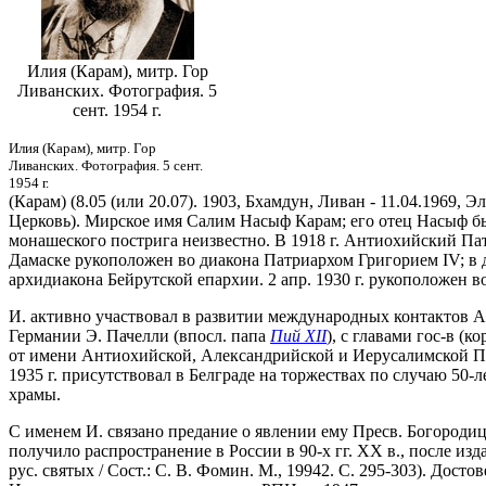
Илия (Карам), митр. Гор
Ливанских. Фотография. 5
сент. 1954 г.
Илия (Карам), митр. Гор
Ливанских. Фотография. 5 сент.
1954 г.
(Карам) (8.05 (или 20.07). 1903, Бхамдун, Ливан - 11.04.1969,
Церковь). Мирское имя Салим Насыф Карам; его отец Насыф был
монашеского пострига неизвестно. В 1918 г. Антиохийский П
Дамаске рукоположен во диакона Патриархом Григорием IV; в дек
архидиакона Бейрутской епархии. 2 апр. 1930 г. рукоположен во
И. активно участвовал в развитии международных контактов Ан
Германии Э. Пачелли (впосл. папа
Пий XII
), с главами гос-в (
от имени Антиохийской, Александрийской и Иерусалимской Пра
1935 г. присутствовал в Белграде на торжествах по случаю 50
храмы.
C именем И. связано предание о явлении ему Пресв. Богороди
получило распространение в России в 90-х гг. XX в., после и
рус. святых / Сост.: С. В. Фомин. М., 19942. С. 295-303). Д