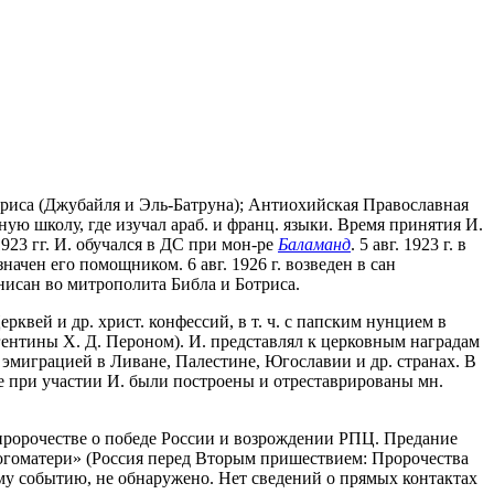
 Ботриса (Джубайля и Эль-Батруна); Антиохийская Православная
ую школу, где изучал араб. и франц. языки. Время принятия И.
923 гг. И. обучался в ДС при мон-ре
Баламанд
. 5 авг. 1923 г. в
ачен его помощником. 6 авг. 1926 г. возведен в сан
онисан во митрополита Библа и Ботриса.
квей и др. христ. конфессий, в т. ч. с папским нунцием в
ргентины Х. Д. Пероном). И. представлял к церковным наградам
эмиграцией в Ливане, Палестине, Югославии и др. странах. В
е при участии И. были построены и отреставрированы мн.
 пророчестве о победе России и возрождении РПЦ. Предание
 Богоматери» (Россия перед Вторым пришествием: Пророчества
тому событию, не обнаружено. Нет сведений о прямых контактах