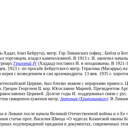
 Эль-Хадат, близ Бейрута), митр. Гор Ливанских (офиц.: Библа и
 торговцем, владел каменоломней. В 1913 г. И. окончил начальн
атриарх
Григорий IV
(Хаддад) поставил И. в иподиаконы. В 1921-1
. 1923 г. по просьбе Бейрутского митр. Герасима (Масарры) назн
 иерея с возведением в сан архимандрита. 13 янв. 1935 г. хирот
тиохийской Церкви, был близко знаком с иерархами правосл. Цер
кор. Греции Георгием II, кор. Югославии Марией, Президентом А
вославных Церквей. Долгие годы И. поддерживал связи с рус. 
-летия священнослужения митр.
Антония (Храповицкого)
. В Ливан
цы в Ливане после начала Великой Отечественной войны и о Ее
здания статьи прот. Василия Швеца «О чудесах Казанской иконы
остоверных подтверждений предания в документах, современных э