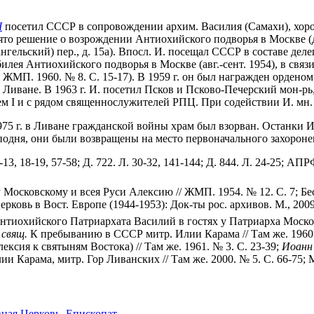
I
посетил СССР в сопровождении архим. Василия (Самахи), хорош
ято решение о возрождении Антиохийского подворья в Москве (д
гельский) пер., д. 15а). Впосл. И. посещал СССР в составе де
лея Антиохийского подворья в Москве (авг.-сент. 1954), в связ
ЖМП. 1960. № 8. С. 15-17). В 1959 г. он был награжден орденом 
 Ливане. В 1963 г. И. посетил Псков и Псково-Печерский мон-рь,
м I и с рядом священнослужителей РПЦ. При содействии И. мн.
975 г. в Ливане гражданской войны храм был взорван. Останки И.
подня, они были возвращены на место первоначального захороне
6-13, 18-19, 57-58; Д. 722. Л. 30-32, 141-144; Д. 844. Л. 24-25; АПР
Московскому и всея Руси Алексию // ЖМП. 1954. № 12. С. 7; Б
рковь в Вост. Европе (1944-1953): Док-ты рос. архивов. М., 2009. 
иохийского Патриархата Василий в гостях у Патриарха Московск
 свящ.
К пребыванию в СССР митр. Илии Карама // Там же. 1960.
ксия к святыням Востока) // Там же. 1961. № 3. С. 23-39;
Иоанн 
и Карама, митр. Гор Ливанских // Там же. 2000. № 5. С. 66-75; М
ная Церковь. Епископат