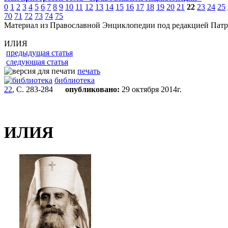
0
1
2
3
4
5
6
7
8
9
10
11
12
13
14
15
16
17
18
19
20
21
22
23
24
25
70
71
72
73
74
75
Материал из Православной Энциклопедии под редакцией Патр
ИЛИЯ
предыдущая статья
следующая статья
печать
библиотека
22
, С. 283-284
опубликовано:
29 октября 2014г.
ИЛИЯ