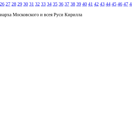
26
27
28
29
30
31
32
33
34
35
36
37
38
39
40
41
42
43
44
45
46
47
4
иарха Московского и всея Руси Кирилла