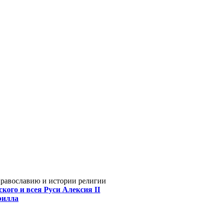
Православию и истории религии
кого и всея Руси Алексия II
рилла