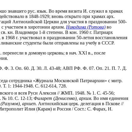
о знавшего рус. язык. Во время визита И. служил в храмах
ействовало в 1848-1929; вновь открыто при храмах арх.
легаций Антиохийской Церкви для участия в праздновании 500-
и с участием в хиротонии архим.
Никодима (Ротова)
во
св. кн. Владимира 1-й степени. В кон. 1960 г. Патриарх
 в 1968 г. участвовал в праздновании 50-летия восстановления
 ливанские студенты были отправлены на учебу в СССР.
 перенесли в домовую церковь; в нач. XXI в., после
ния.
Ф. Ф. 3. Оп. 60. Д. 30. Л. 43-48; АВП РФ. Ф. 07. Оп. 21. П. 7. Д.
еседа сотрудника «Журнала Московской Патриархии» с митр.
Т. 1: 1944-1948. С. 612-614, 728.
ого и всея Руси Алексия // ЖМП. 1948. № 1. С. 45-56;
 № 10. С. 12-13;
Филарет (Денисенко), архим.
Во имя единения
(Разумов), архиеп.
Антиохийская церк. делегация в Пскове //
итрополит Илия (Карам) и Россия / Сост.: С. Фарах, Н.