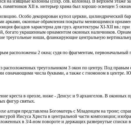
я на изящные колонны (сохр. сев. колонна). В верхнем этаже за
 памятников ХII в. интерьер храма был хорошо освещен 5 окнам
озицию. Особо декорирован купол церкви, цилиндрический бар
ыми арками, оконные обрамления покрыты меняющимися орнамен
зиция фасадов характерна для груз. архитектуры XI-XII вв.: п
й, богато украшенным орнаментом оконных наличников. Орнаме
бокие треугольные ниши, фланкирующие центральную вертикальн
к-рым расположены 2 окна; судя по фрагментам, первоначальный 
з расположенных треугольником 3 окон по центру. Под правым 
и означающими числа буквами, а также с гномоном в центре. Юж
е креста в ореоле, ниже - Деисус и 9 архангелов. В оконных пр
ых фигур святых.
онхе алтаря представлена Богоматерь с Младенцем на троне; спр
фигурой Иисуса Христа в центральной части композиции; изобра
сположенных в 3/4-ном повороте и держащих развернутые списки в