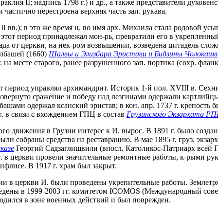
раклия II; надпись 1798 г.) и др., а также представители духове
частично перестроена верхняя часть зап. рукава.
 вв.); в это же время ц. во имя арх. Михаила стала родовой усы
 этот период принадлежал мон-рь, превратили его в укрепленный
да от церкви, на нек-ром возвышении, возведена цитадель слож
лбашей (1660)
Шалвы и Элизбара Эристави и Бидзины Чолокашв
г. на месте старого, ранее разрушенного зап. портика (сохр. ф
тот период управлял архимандрит. Историк 1-й пол. XVIII в. Се
 развернуто сражение и победу над лезгинами одержали картлийц
лбашами одержал ксанский эристав; в кон. апр. 1737 г. крепость 
г. в связи с вхождением ГПЦ в состав
Грузинского Экзархата Р
ого движения в Грузии интерес к И. вырос. В 1891 г. было созд
были собраны средства на реставрацию. В мае 1895 г. груз. экзар
казе
Георгий Садзаглишвили (впосл. Католикос-Патриарх всей 
г. в церкви провели значительные ремонтные работы, к-рыми ру
ифлисе. В 1917 г. храм был закрыт.
и в церкви И. были проведены укрепительные работы. Землетряс
едены в 1999-2003 гг. комитетом ICOMOS (Международный сове
находился в зоне военных действий и был поврежден.