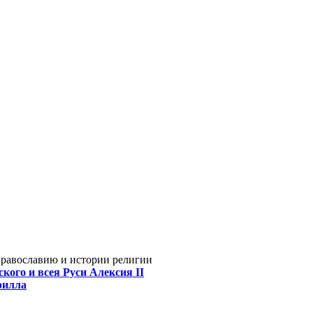
Православию и истории религии
кого и всея Руси Алексия II
рилла