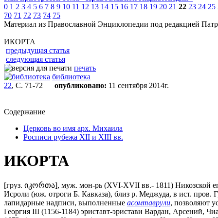
0
1
2
3
4
5
6
7
8
9
10
11
12
13
14
15
16
17
18
19
20
21
22
23
24
25
70
71
72
73
74
75
Материал из Православной Энциклопедии под редакцией Патр
ИКОРТА
предыдущая статья
следующая статья
печать
библиотека
22
, С. 71-72
опубликовано:
11 сентября 2014г.
Содержание
Церковь во имя арх. Михаила
Росписи рубежа XII и XIII вв.
ИКОРТА
[груз. იკორთა], муж. мон-рь (XVI-XVII вв.- 1811) Никозской 
Исроли (юж. отроги Б. Кавказа), близ р. Меджуда, в ист. пров
лапидарные надписи, выполненные
асомтаврули
, позволяют у
Георгия III (1156-1184) эриставт-эристави Вардан, Арсений, Чи