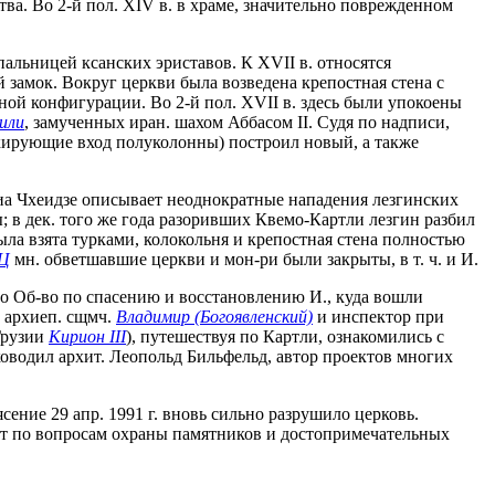
нства. Во 2-й пол. XIV в. в храме, значительно поврежденном
пальницей ксанских эриставов. К XVII в. относятся
 замок. Вокруг церкви была возведена крепостная стена с
ной конфигурации. Во 2-й пол. XVII в. здесь были упокоены
или
, замученных иран. шахом Аббасом II. Судя по надписи,
ланкирующие вход полуколонны) построил новый, а также
хниа Чхеидзе описывает неоднократные нападения лезгинских
ы; в дек. того же года разоривших Квемо-Картли лезгин разбил
была взята турками, колокольня и крепостная стена полностью
ПЦ
мн. обветшавшие церкви и мон-ри были закрыты, в т. ч. и И.
ано Об-во по спасению и восстановлению И., куда вошли
х архиеп. сщмч.
Владимир (Богоявленский)
и инспектор при
Грузии
Кирион III
), путешествуя по Картли, ознакомились с
ководил архит. Леопольд Бильфельд, автор проектов многих
ение 29 апр. 1991 г. вновь сильно разрушило церковь.
т по вопросам охраны памятников и достопримечательных