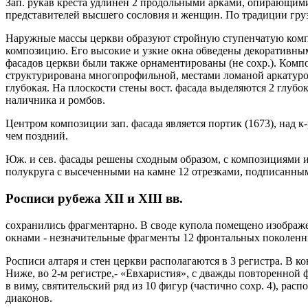
Зап. рукав креста удлинен 2 продольными арками, опирающимис
представителей высшего сословия и женщин. По традиции груз.
Наружные массы церкви образуют стройную ступенчатую комп
композицию. Его высокие и узкие окна обведены декоративн
фасадов церкви были также орнаментированы (не сохр.). Компо
структурирована многопрофильной, местами ломаной аркатуро
глубокая. На плоскости стены вост. фасада выделяются 2 глу
наличника и ромбов.
Центром композиции зап. фасада является портик (1673), над 
чем поздний.
Юж. и сев. фасады решены сходным образом, с композициями и
полукруга с высеченными на камне 12 отрезками, подписанным
Росписи рубежа XII и XIII вв.
сохранились фрагментарно. В своде купола помещено изображени
окнами - незначительные фрагменты 12 фронтальных поколенн
Росписи алтаря и стен церкви располагаются в 3 регистра. В к
Ниже, во 2-м регистре,- «Евхаристия», с дважды повторенной 
в виму, святительский ряд из 10 фигур (частично сохр. 4), ра
диаконов.