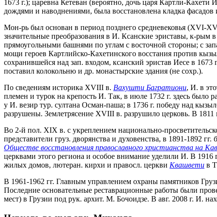
1673 г.); царевна Кетеван (вероятно, дочь царя Картли-Кахети И
дождями и наводнениями, была восстановлена кладка фасадов и 
Мон-рь был основан в период позднего средневековья (XVI-XVII
значительные преобразования в И. Ксанские эриставы, к-рым в
прямоугольными башнями по углам с восточной стороны; с запа
мощи героев Картлийско-Кахетинского восстания против кызы
сохранившейся над зап. входом, ксанский эристав Иесе в 1673 
поставил колокольню и др. монастырские здания (не сохр.).
По сведениям историка XVIII в.
Вахушти Багратиони
, И. в э
племен и турок на крепость И. Так, в июле 1732 г. здесь было
у И. везир тур. султана Осман-паша; в 1736 г. победу над кызы
разрушены. Землетрясение XVIII в. разрушило церковь. В 1811 
Во 2-й пол. XIХ в. с укреплением национально-просветительск
представители груз. дворянства и духовенства, в 1891-1892 гг. 
Обществе восстановления православного христианства на Кав
церквами этого региона и особое внимание уделили И. В 1916 
жилых домов, лютеран. кирхи и правосл. церкви
Квашвети
в Т
В 1961-1962 гг. Главным управлением охраны памятников Грузи
Последние основательные реставрационные работы были пров
мест) в Грузии под рук. архит. М. Бочоидзе. В авг. 2008 г. И. 