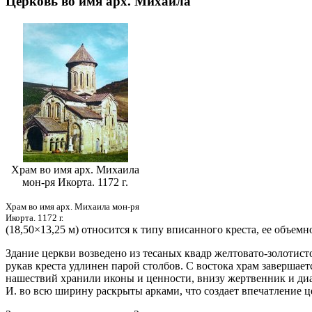
Церковь во имя арх. Михаила
Храм во имя арх. Михаила
мон-ря Икорта. 1172 г.
Храм во имя арх. Михаила мон-ря
Икорта. 1172 г.
(18,50×13,25 м) относится к типу вписанного креста, ее объе
Здание церкви возведено из тесаных квадр желтовато-золотисто
рукав креста удлинен парой столбов. С востока храм завершае
нашествий хранили иконы и ценности, внизу жертвенник и диа
И. во всю ширину раскрыты арками, что создает впечатление ц