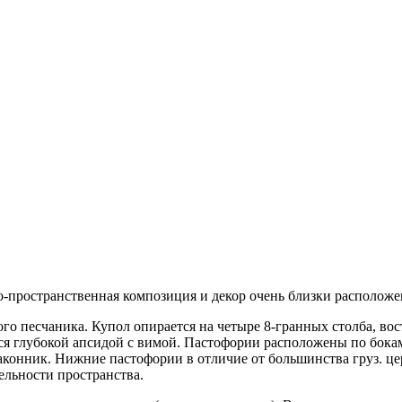
мно-пространственная композиция и декор очень близки располо
го песчаника. Купол опирается на четыре 8-гранных столба, вост
тся глубокой апсидой с вимой. Пастофории расположены по бокам
конник. Нижние пастофории в отличие от большинства груз. цер
ельности пространства.