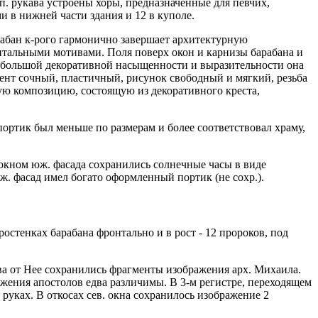
п. рукава устроены хоры, предназначенные для певчих,
и в нижней части здания и 12 в куполе.
абан к-рого гармонично завершает архитектурную
тальными мотивами. Поля поверх окон и карнизы барабана и
ри большой декоративной насыщенности и выразительности она
нт сочный, пластичный, рисунок свободный и мягкий, резьба
ую композицию, состоящую из декоративного креста,
портик был меньше по размерам и более соответствовал храму,
окном юж. фасада сохранились солнечные часы в виде
. фасад имел богато оформленный портик (не сохр.).
остенках барабана фронтально и в рост - 12 пророков, под
ава от Нее сохранились фрагменты изображения арх. Михаила.
жения апостолов едва различимы. В 3-м регистре, переходящем
 руках. В откосах сев. окна сохранилось изображение 2