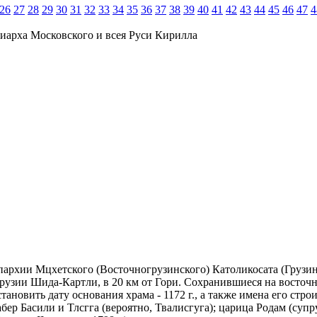
26
27
28
29
30
31
32
33
34
35
36
37
38
39
40
41
42
43
44
45
46
47
4
иарха Московского и всея Руси Кирилла
епархии Мцхетского (Восточногрузинского) Католикосата (Грузи
. Грузии Шида-Картли, в 20 км от Гори. Сохранившиеся на восточ
становить дату основания храма - 1172 г., а также имена его стр
абер Басили и Тлсгга (вероятно, Твалисгуга); царица Родам (суп