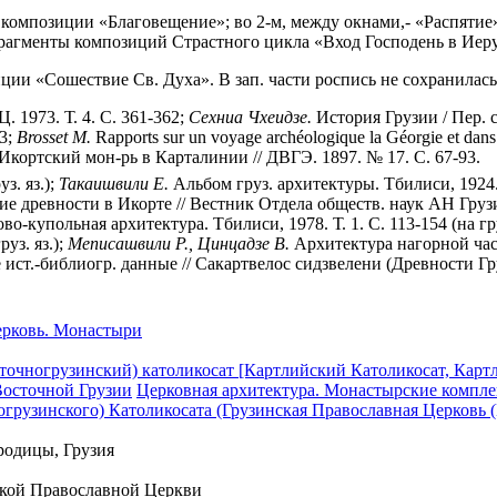
ы композиции «Благовещение»; во 2-м, между окнами,- «Распятие
 фрагменты композиций Страстного цикла «Вход Господень в Иер
ции «Сошествие Св. Духа». В зап. части роспись не сохранилась
 1973. Т. 4. С. 361-362;
Сехниа Чхеидзе.
История Грузии / Пер. с 
33;
Brosset М.
Rapports sur un voyage archéologique la Géorgie et dans 
Икортский мон-рь в Карталинии // ДВГЭ. 1897. № 17. С. 67-93.
з. яз.);
Такаишвили Е.
Альбом груз. архитектуры. Тбилиси, 1924. Т
е древности в Икорте // Вестник Отдела обществ. наук АН Грузии.
во-купольная архитектура. Тбилиси, 1978. Т. 1. С. 113-154 (на гру
уз. яз.);
Меписашвили Р., Цинцадзе В.
Архитектура нагорной час
т.-библиогр. данные // Сакартвелос сидзвелени (Древности Грузии
ерковь. Монастыри
точногрузинский) католикосат [Картлийский Католикосат, Карт
 Восточной Грузии
Церковная архитектура. Монастырские компле
огрузинского) Католикосата (Грузинская Православная Церковь 
родицы, Грузия
ской Православной Церкви