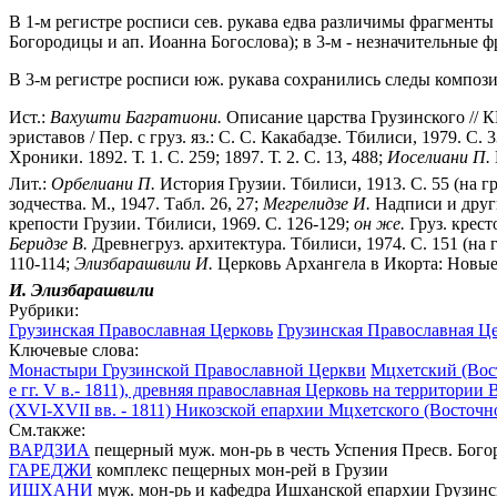
В 1-м регистре росписи сев. рукава едва различимы фрагмент
Богородицы и ап. Иоанна Богослова); в 3-м - незначительные
В 3-м регистре росписи юж. рукава сохранились следы компози
Ист.:
Вахушти Багратиони.
Описание царства Грузинского // КЦ.
эриставов / Пер. с груз. яз.: С. С. Какабадзе. Тбилиси, 1979. С. 
Хроники. 1892. Т. 1. С. 259; 1897. Т. 2. С. 13, 488;
Иоселиани П.
Лит.:
Орбелиани П.
История Грузии. Тбилиси, 1913. С. 55 (на гру
зодчества. М., 1947. Табл. 26, 27;
Мегрелидзе И.
Надписи и други
крепости Грузии. Тбилиси, 1969. С. 126-129;
он же.
Груз. кресто
Беридзе В.
Древнегруз. архитектура. Тбилиси, 1974. С. 151 (на гр
110-114;
Элизбарашвили И.
Церковь Архангела в Икорта: Новые ис
И. Элизбарашвили
Рубрики:
Грузинская Православная Церковь
Грузинская Православная Ц
Ключевые слова:
Монастыри Грузинской Православной Церкви
Мцхетский (Вос
е гг. V в.- 1811), древняя православная Церковь на территории
(XVI-XVII вв. - 1811) Никозской епархии Мцхетского (Восточн
См.также:
ВАРДЗИА
пещерный муж. мон-рь в честь Успения Пресв. Бого
ГАРЕДЖИ
комплекс пещерных мон-рей в Грузии
ИШХАНИ
муж. мон-рь и кафедра Ишханской епархии Грузин