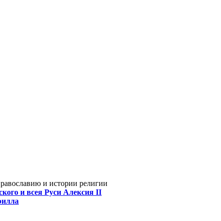
Православию и истории религии
кого и всея Руси Алексия II
рилла