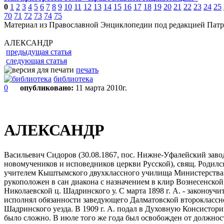
0
1
2
3
4
5
6
7
8
9
10
11
12
13
14
15
16
17
18
19
20
21
22
23
24
25
70
71
72
73
74
75
Материал из Православной Энциклопедии под редакцией Патр
АЛЕКСАНДР
предыдущая статья
следующая статья
печать
библиотека
0
опубликовано:
11 марта 2010г.
АЛЕКСАНДР
Васильевич Сидоров (30.08.1867, пос. Нижне-Уфалейский завод 
новомучеников и исповедников церкви Русской), свящ. Родилс
учителем Кыштымского двухклассного училища Министерства наро
рукоположен в сан диакона с назначением в клир Вознесенской 
Николаевской ц. Шадринского у. С марта 1898 г. А. - законоуч
исполнял обязанности заведующего Далматовской второклассно
Шадринского уезда. В 1909 г. А. подал в Духовную Консистори
было сложно. В июле того же года был освобожден от должнос