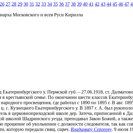
26
27
28
29
30
31
32
33
34
35
36
37
38
39
40
41
42
43
44
45
46
47
4
иарха Московского и всея Руси Кирилла
Екатеринбургского у. Пермской губ. – 27.06.1918, ст. Далматов
я в крестьянской семье. По окончании шести классов Екатеринб
дного просвещения, где работал с 1890 по 1895 г. В авг. 1895 
ц. с. Кузнецкого Екатеринбургского у. В 1897 г. А. был рукопо
итель в церковноприходской школе дер. Затеча, приписанной к Д
й школой Шадринского уезда, преподавал Закон Божий, а также 
ю прошение об увольнении с должности следователя, так как со
ти, которую передали свящ. сщмч.
Владимиру Сергееву
. 9 июля 1