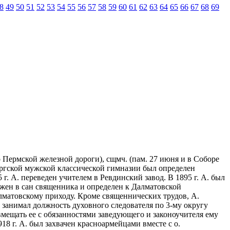
8
49
50
51
52
53
54
55
56
57
58
59
60
61
62
63
64
65
66
67
68
69
о Пермской железной дороги), сщмч. (пам. 27 июня и в Соборе
ургской мужской классической гимназии был определен
г. А. переведен учителем в Ревдинский завод. В 1895 г. А. был
ложен в сан священника и определен к Далматовской
алматовскому приходу. Кроме священнических трудов, А.
занимал должность духовного следователя по 3-му округу
вмещать ее с обязанностями заведующего и законоучителя ему
918 г. А. был захвачен красноармейцами вместе с о.