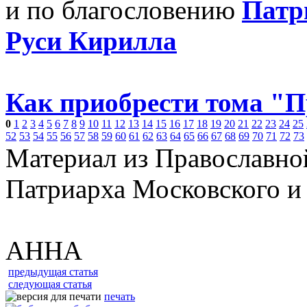
и по благословению
Патр
Руси Кирилла
Как приобрести тома "
0
1
2
3
4
5
6
7
8
9
10
11
12
13
14
15
16
17
18
19
20
21
22
23
24
25
52
53
54
55
56
57
58
59
60
61
62
63
64
65
66
67
68
69
70
71
72
73
Материал из Православно
Патриарха Московского и
АННА
предыдущая статья
следующая статья
печать