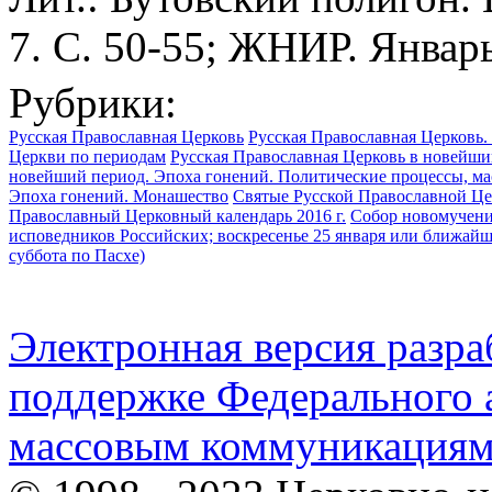
7. С. 50-55; ЖНИР. Январь
Рубрики:
Русская Православная Церковь
Русская Православная Церковь.
Церкви по периодам
Русская Православная Церковь в новейший
новейший период. Эпоха гонений. Политические процессы, ма
Эпоха гонений. Монашество
Святые Русской Православной Ц
Православный Церковный календарь 2016 г.
Собор новомученик
исповедников Российских; воскресенье 25 января или ближайше
суббота по Пасхе)
Электронная версия разр
поддержке Федерального а
массовым коммуникация