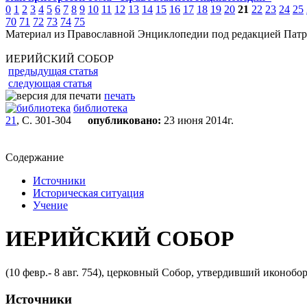
0
1
2
3
4
5
6
7
8
9
10
11
12
13
14
15
16
17
18
19
20
21
22
23
24
25
70
71
72
73
74
75
Материал из Православной Энциклопедии под редакцией Патр
ИЕРИЙСКИЙ СОБОР
предыдущая статья
следующая статья
печать
библиотека
21
, С. 301-304
опубликовано:
23 июня 2014г.
Содержание
Источники
Историческая ситуация
Учение
ИЕРИЙСКИЙ СОБОР
(10 февр.- 8 авг. 754), церковный Собор, утвердивший иконоб
Источники