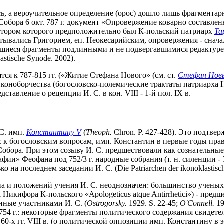
сь, а вероучительное определение (орос) дошло лишь фрагментар
 Собора 6 окт. 787 г. документ «Опровержение коварно составл
), автором которого предположительно был К-польский патриарх
Та
читывались Григорием, еп. Неокесарийским, опровержения - снача
иеся фрагменты подлинными и не подвергавшимися редактуре ик
stische Synode. 2002).
ся к 787-815 гг. («Житие Стефана Нового» (см. ст.
Стефан Нов
 иконоборчества (богословско-полемические трактаты патриарха
тавление о рецепции И. С. в кон. VIII - 1-й пол. IX в.
С. имп.
Константину V
(
Theoph.
Chron. P. 427-428). Это подтвер
с к богословским вопросам, имп. Константин в первые годы пр
 Собора. При этом созыву И. С. предшествовали как сознательны
фии» Феофана под 752/3 г. народные собрания (т. н. силенции -
а последнем заседании И. С. (Die Patriarchen der ikonoklastischen
а и положений учения И. С. неоднозначен: большинство ученых 
Никифора К-польского «Apologeticus atque Antirrhetici») - пред
ные участниками И. С. (
Ostrogorsky.
1929. S. 22-45;
O'Connell.
19
54 г.: некоторые фрагменты политического содержания свидетел
р. 60-х гг. VIII в. (о политической оппозиции имп. Константину в 