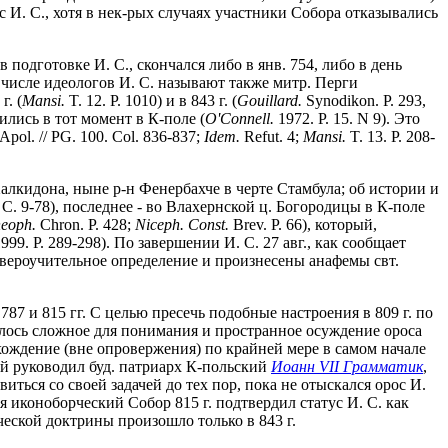
с И. С., хотя в нек-рых случаях участники Собора отказывались
подготовке И. С., скончался либо в янв. 754, либо в день
. В числе идеологов И. С. называют также митр. Перги
. (
Mansi.
T. 12. P. 1010) и в 843 г. (
Gouillard.
Synodikon. P. 293,
ились в тот момент в К-поле (
O'Connell.
1972. P. 15. N 9). Это
Apol. // PG. 100. Col. 836-837;
Idem.
Refut. 4;
Mansi.
T. 13. P. 208-
Халкидона, ныне р-н Фенербахче в черте Стамбула; об истории и
 С. 9-78), последнее - во Влахернской ц. Богородицы в К-поле
eoph.
Chron. P. 428;
Niceph. Const.
Brev. P. 66), который,
999. P. 289-298). По завершении И. С. 27 авг., как сообщает
вероучительное определение и произнесены анафемы свт.
7 и 815 гг. С целью пресечь подобные настроения в 809 г. по
лось сложное для понимания и пространное осуждение ороса
е хождение (вне опровержения) по крайней мере в самом начале
рой руководил буд. патриарх К-польский
Иоанн VII Грамматик
,
иться со своей задачей до тех пор, пока не отыскался орос И.
стя иконоборческий Собор 815 г. подтвердил статус И. С. как
орческой доктрины произошло только в 843 г.