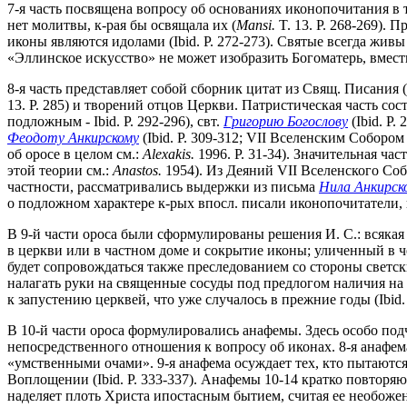
7-я часть посвящена вопросу об основаниях иконопочитания в
нет молитвы, к-рая бы освящала их (
Mansi.
T. 13. P. 268-269). 
иконы являются идолами (Ibid. P. 272-273). Святые всегда живы 
«Эллинское искусство» не может изобразить Богоматерь, вмест
8-я часть представляет собой сборник цитат из Свящ. Писания (Ин 
13. P. 285) и творений отцов Церкви. Патристическая часть со
подложным - Ibid. P. 292-296), свт.
Григорию Богослову
(Ibid. P. 
Феодоту Анкирскому
(Ibid. P. 309-312; VII Вселенским Собором
об оросе в целом см.:
Alexakis.
1996. P. 31-34). Значительная ча
этой теории см.:
Anastos.
1954). Из Деяний VII Вселенского Собо
частности, рассматривались выдержки из письма
Нила Анкирск
о подложном характере к-рых впосл. писали иконопочитатели, 
В 9-й части ороса были сформулированы решения И. С.: всякая и
в церкви или в частном доме и сокрытие иконы; уличенный в ч
будет сопровождаться также преследованием со стороны светск
налагать руки на священные сосуды под предлогом наличия на н
к запустению церквей, что уже случалось в прежние годы (Ibid. P
В 10-й части ороса формулировались анафемы. Здесь особо под
непосредственного отношения к вопросу об иконах. 8-я анафе
«умственными очами». 9-я анафема осуждает тех, кто пытаются
Воплощении (Ibid. P. 333-337). Анафемы 10-14 кратко повторя
наделяет плоть Христа ипостасным бытием, считая ее необоженн