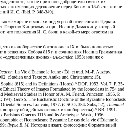
суждению те, кто не признают добродетели святых их
тых как имеющих дерзновение перед Богом; в 18-й - те, кто не
й И. С. (Ibid. P. 348-349).
а также миряне и монахи под угрозой отлучения от Церкви.
свт. Георгию Кипрскому и прп. Иоанну Дамаскину, который
т, что положения И. С. были в какой-то мере ответом на
 что иконоборческое богословие в IX в. было полностью
ят в решениях Собора 815 г. и сочинениях Иоанна Грамматика
ак «одушевленных иконах» (
Alexander.
1953) или же о
 Deacon.
La Vie d'Étienne le Jeune / Éd. et trad. M.-F. Auzépy.
2002. (Studien und Texte zu Antike und Christentum; 15).
 Sophia (815) and its Definitions (Horos) // DOP. 1953. Vol. 7. P. 35-
 Ethical Theory of Images Formulated by the Iconoclasts in 754 and
nd Mediaeval Studies in Honor of A. M. Friend. Princeton, 1955. P.
A; 194);
Gero S.
The Eucharistic Doctrine of the Byzantine Iconoclasts
he Oriental Sources. Louvain, 1977. (CSCO; 384. Subs; 52);
Thümmel
 вопросу об идейных истоках иконоборчества) // ВВ. 1991.
 Parisinus Graecus 1115 and Its Archetype. Wash., 1996;
ographie et l'Iconoclasme Byzantin: Le cas de la vie d'Étienne le
999;
Лурье В. М.
История визант. философии: Формативный