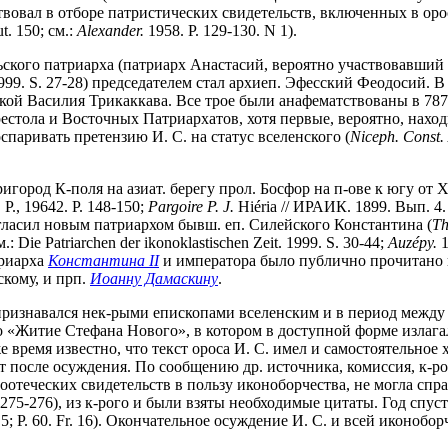
ствовал в отборе патристических свидетельств, включенных в оро
t. 150; см.:
Alexander.
1958. P. 129-130. N 1).
ского патриарха (патриарх Анастасий, вероятно участвовавший в 
it. 1999. S. 27-28) председателем стал архиеп. Эфесский Феодосий
 Василия Трикаккава. Все трое были анафематствованы в 787 г
естола и Восточных Патриархатов, хотя первые, вероятно, наход
спаривать претензию И. С. на статус вселенского (
Niceph. Const.
игород К-поля на азиат. берегу прол. Босфор на п-ове к югу от 
 P., 19642. P. 148-150;
Pargoire P. J.
Hiéria // ИРАИК. 1899. Вып. 4.
овозгласил новым патриархом бывш. еп. Силейского Константина (
Th
Die Patriarchen der ikonoklastischen Zeit. 1999. S. 30-44;
Auzépy
.
1
триарха
Константина II
и императора было публично прочитано 
скому, и прп.
Иоанну Дамаскину
.
ризнавался нек-рыми епископами вселенским и в период между 78
 «Житие Стефана Нового», в котором в доступной форме излага
 же время известно, что текст ороса И. С. имел и самостоятельно
лет после осуждения. По сообщению др. источника, комиссия, к-
оотеческих свидетельств в пользу иконоборчества, не могла справ
 47. 275-276), из к-рого и были взяты необходимые цитаты. Год спу
2, 5; P. 60. Fr. 16). Окончательное осуждение И. С. и всей иконоб