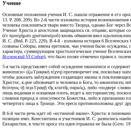
Учение
Основные положения учения И. С. нашли отражение в его оросе. 
13. P. 208, 209). Во 2-й части изложена история возникновени
человека поклоняться твари вместо Творца, однако Бог через Во
Учение Христа и апостолов защищалось св. отцами, которые соб
(ἐν προσχήματι χριστιανισμοῦ) вновь обманом ввел идолопоклонст
И. С. (Ibid. P. 225, 229). В 4-й - изложена история 6 Вселен
созваны Соборы, имена еретиков, чьи учения были осуждены, 
характера, суммирующим христологическое учение Вселенских Со
Вселенский VI Собор
), что было позже отмечено правосл. полем
5-я часть представляет собой осуждение иконописи и содержи
живописи» (ζωϒραφικὴ τέχνη) противоречит им, поскольку нап
чтобы доказать заблуждения создающих иконы и поклоняющихся 
Христос, к-рое обозначает и человека и Бога, то иконописец л
θεότητος τῇ περιϒραφῇ τῆς κτιστῆς σαρκός), либо «подверг слия
лишь видимая и осязаемая плоть, ведет к несторианству, поск
слияния природ и описуемости Божества, либо к признанию пл
четвертого лица к Троице. Эти ереси противоположны друг другу
В 6-й части речь идет об «истинной иконе» Христа: в пониман
позиции имп. Константина и участников И. С. разнились наибо
Евхаристии, в тексте ороса эта идея отражена не была (
Gero.
19