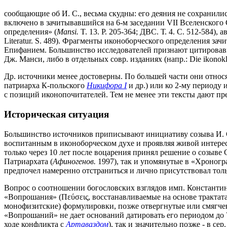
сообщающие об И. С., весьма скудны: его деяния не сохранили
включено в зачитывавшийся на 6-м заседании VII Вселенского
определения» (
Mansi.
T. 13. P. 205-364; ДВС. Т. 4. С. 512-584
Literatur. S. 489). Фрагменты иконоборческого определения за
Епифанием. Большинство исследователей признают цитировавш
Дж. Манси, либо в отдельных совр. изданиях (напр.: Die ikonokla
Др. источники менее достоверны. По большей части они относят
патриарха К-польского
Никифора I
и др.) или ко 2-му периоду
с позиций иконопочитателей. Тем не менее эти тексты дают предс
Историческая ситуация
Большинство источников приписывают инициативу созыва И. 
воспитанным в иконоборческом духе и проявляя живой интере
только через 10 лет после воцарения принял решение о созыве
Патриархата (
Афиногенов.
1997), так и упомянутые в «Хроногра
предпочел намеренно отстраниться и лично присутствовал только н
Вопрос о соотношении богословских взглядов имп. Константин
«Вопрошания» (Πεύσεις, восстанавливаемые на основе трактата 
монофизитские) формулировки, позже отвергнутые или смягчен
«Вопрошаний» не дает оснований датировать его периодом до 7
ходе конфликта с
Артаваздом
), так и значительно позже - в се