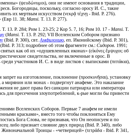
еименны» (ψευδώνυμοι), они не имеют основания в традиции,
ресв. Богородицы, поскольку, согласно оросу И. С., такие
ить их мертвым искусством (νεκρᾷ τέχνῃ - Ibid. P. 276).
 (Евр 11. 38;
Mansi.
T. 13. P. 277).
.
T. 13. P. 284; Рим 1. 23-25; 2 Кор 5. 7, 16; Рим 10. 17 -
Mansi.
T.
му
(
Mansi.
T. 13. P. 292; VII Вселенским Собором признано
му
(Ibid. P. 300), свт.
Амфилохию
, еп. Иконийскому (Ibid. P. 301),
(Ibid. P. 313; подробнее об этом фрагменте см.:
Сидоров.
1991;
 святых как об их «одушевленных иконах» (εἰκόνες ἔμψυχοι; об
тристические свидетельства, не включенные в орос. В
среди участников И. С. в виде листков с выписками (πιττάκια),
ся запрет на изготовление, поклонение (προσκυνῆσαι), установку
 а мирянин или монах - подвергнут анафеме. Это наказание
ожения не дают права без санкции патриарха или императора
лась для пресечения злоупотреблений, к-рые могли бы привести
елениями Вселенских Соборов. Первые 7 анафем не имели
венными красками», вместо того чтобы поклоняться Ему
остась Бога Слова, не признавая, что Он неописуем и по
ц либо признает слияние двух природ (Ibid. P. 340), либо
ивоначальной Троицы - «четверицей» (τετράδα - Ibid. P. 341,