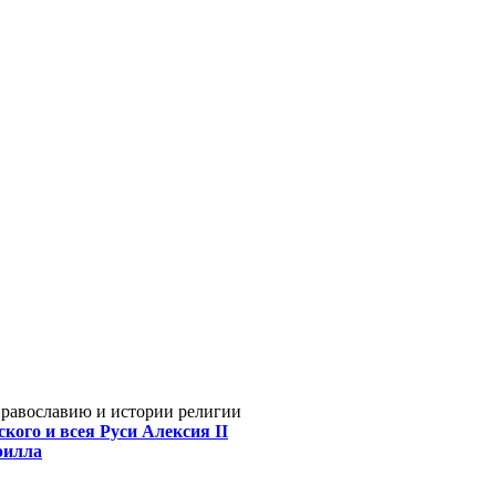
Православию и истории религии
кого и всея Руси Алексия II
рилла