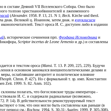
но в составе Деяний VII Вселенского Собора. Оно было
енного толпою христианообвинителей и лжеименного
расий
(
Alexander.
1958. P. 13, 21. N 1;
Beck.
Kirche und theol.
ла диак. Великой ц. Иоанном, затем диак. и
кувуклисием
онопочитателей. Текст ороса И. С. доступен либо в издании
ый
), исторические сочинения прп.
Феофана Исповедника
и
 Никифора,
Scriptor incertus de Leone Armenio
и др.) и составлены
ждается и текстом ороса (
Mansi.
T. 13. P. 209, 225, 229). Будучи
авления в основном занимался внешнеполитическими делами и
е меры, ослаблявшие авторитет и политическое влияние
Theoph.
Chron. P. 427). Но с формальной т. зр. имп. Константин
 Zeit. 1999. S. 82. Anm. 102).
склонны полагать, что богословские труды императора -
шествовали И. С. и содержали радикальные (возможно,
72. P. 14). В действительности реконструируемый текст
ьствуют о том, что они могли быть составлены как раньше (в
этот период см.:
Rochow.
1994. S. 30-31;
Auzépy
.
1999. P. 305-308).