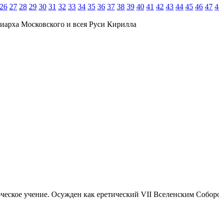
26
27
28
29
30
31
32
33
34
35
36
37
38
39
40
41
42
43
44
45
46
47
4
иарха Московского и всея Руси Кирилла
орческое учение. Осужден как еретический VII Вселенским Собор