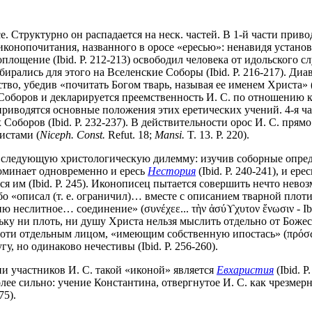
Структурно он распадается на неск. частей. В 1-й части приводя
я иконопочитания, названного в оросе «ересью»: ненавидя устан
площение (Ibid. P. 212-213) освободил человека от идольского с
ирались для этого на Вселенские Соборы (Ibid. P. 216-217). Ди
во, убедив «почитать Богом тварь, называя ее именем Христа» (Ib
ских Соборов и декларируется преемственность И. С. по отношени
приводятся основные положения этих еретических учений. 4-я ч
боров (Ibid. P. 232-237). В действительности орос И. С. прямо 
истами (
Niceph. Const.
Refut. 18;
Mansi.
T. 13. P. 220).
т следующую христологическую дилемму: изучив соборные опреде
оминает одновременно и ересь
Нестория
(Ibid. P. 240-241), и ере
им (Ibid. P. 245). Иконописец пытается совершить нечто невозм
ибо «описал (т. е. ограничил)… вместе с описанием тварной плот
нию неслитное… соединение» (συνέχεε... τὴν ἀσύϒχυτον ἕνωσιν - I
ольку ни плоть, ни душу Христа нельзя мыслить отдельно от Бож
оти отдельным лицом, «имеющим собственную ипостась» (πρόσωπο
, но одинаково нечестивы (Ibid. P. 256-260).
ии участников И. С. такой «иконой» является
Евхаристия
(Ibid. 
лее сильно: учение Константина, отвергнутое И. С. как чрезмер
75).