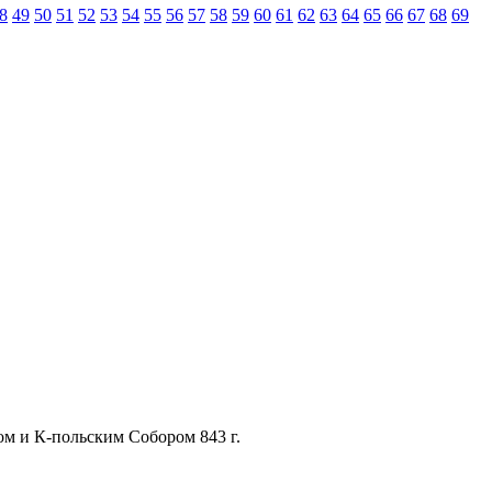
8
49
50
51
52
53
54
55
56
57
58
59
60
61
62
63
64
65
66
67
68
69
ом и К-польским Собором 843 г.