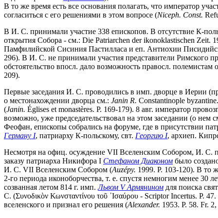
В то же время есть все основания полагать, что император уча
согласиться с его решениями в этом вопросе (
Niceph. Const.
Refu
В И. С. принимали участие 338 епископов. В отсутствие К-поль
открытия Собора - см.: Die Patriarchen der ikonoklastischen Ze
Памфилийской Сисиния Пастилласа и еп. Антиохии Писидийской
296). В И. С. не принимали участия представители Римского пр
обстоятельство впосл. дало возможность правосл. полемистам о
209).
Первые заседания И. С. проводились в имп. дворце в Иерии (пр
о местонахождении дворца см.:
Janin R.
Constantinople byzantine.
(
Janin.
Églises et monastères. P. 169-179). 8 авг. император пр
возможно, уже председательствовал на этом заседании (о нем см.: 
Феофан, епископы собрались на форуме, где в присутствии па
Герману I
, патриарху К-польскому, свт.
Георгию I
, архиеп. Кипр
Несмотря на офиц. осуждение VII Вселенским Собором, И. С. п
заказу патриарха Никифора I
Стефаном Диаконом
было создано
И. С. VII Вселенским Собором (
Auzépy.
1999. P. 103-120). В то
2-го периода иконоборчества, т. е. спустя немногим менее 30 
созванная летом 814 г. имп.
Львом V Армянином
для поиска свят
С. (Συνοδικὸν Κωνσταντίνου τοῦ ᾿Ισαύρου - Scriptor Incertus. P.
вселенского и признал его решения (
Alexander.
1953. P. 58. Fr. 