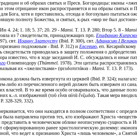
 традиции и об образах святых и Пресв. Богородицы: иконы «лж
При этом отрицание икон распространяется и на образы святых и П
для Бога, хотя и преставились, отсюда и богохульно пытаться ожив
ившую полноту Божества, и святых, к-рых «мир не был достоин»
4. 24; 1. 18; 5. 37; 20. 29 -
Mansi.
T. 13. P. 280; Втор 5. 8 -
Mansi
стояла из 7 свидетельств, принадлежащих прп.
Епифанию Кипрско
297), свт.
Иоанну Златоусту
(Ibid. P. 300), свт.
Афанасию I Велико
 признано подложным - Ibid. P. 312) и
Евсевию
, еп. Кесарийскому 
сть свидетельств приводилась в защиту положения о добродетелях
ра известно, что в ходе заседаний И. С. обсуждались и иные па
ого
Олимпиодору (
Thümmel
.
1978). Эти цитаты распространялись 
называя их «лжелистками» (ψευδοπιττάκια -
Mansi.
T. 13. P. 173).
кона должна быть извергнута из церквей (Ibid. P. 324); налагал
ем-либо из перечисленного иерей должен быть извержен из сана,
их властей. В то же время особо оговаривалось, что данные пол
их к.-л. изображений (τοῦ εἶναι αὐτὰ ἔνζωδα). Такая мера вводи
. 328-329, 332).
черкивается, что они находятся в полном соответствии с опред
ма была направлена против тех, кто изображают Христа «вещест
 представить в человеческом облике неописуемую сущность и Ип
ют сформулированную ранее христологическую дилемму: иконописе
ой, что ведет к признанию Христа «лишь человеком», а Святой Ж