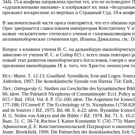
344). 15-я анафема направлена против тех, кто не исповедуют
«одушевленными иконами» и изображают их лики «бездушными кра
признают воскресение из мертвых и Страшный Суд. 19-я анафема
В заключительной части ороса повторяется, что его обязаны пр
Орос завершается славословием императорам Константину V и Л
назван «исказителем» отеческого учения и «злоумышляющим прот
антииконоборческие сочинения прп. Иоанна Дамаскина, см.: Die i
Вопрос о влиянии учения И. С. на дальнейшую иконоборческую
зависимо от учения И. С. и Собор 815 г. всего лишь повторил 
новый этап развития иконоборческого богословия, говоря о зн
признании иконоборцами IX в. того, что Христос неописуем то
Ист.:
Mansi.
T. 12-13;
Gouillard
.
Synodikon; Icon and Logos: Sources
Aldershot, 1997; Die ikonoklastische Synode von Hiereia 754: Einlt.,
Лит.:
Ostrogorsky G.
Studien zur Geschichte des byzantinischen Bilde
66;
idem.
The Patriarch Nicephorus of Constantinople: Eccl. Policy 
815 // Ibid. 1954. Vol. 8. P. 151-160;
idem.
The Argument for Iconoclas
177-188;
O'Connell P.
The Ecclesiology of St. Nicephorus I (758-828
and its Sources // BZ. 1975. Bd. 68. S. 4-22;
idem.
Byzantine Iconocla
H. G.
Neilos von Ankyra und die Bilder // BZ. 1978. Bd. 71. S. 10-2
Вып. 51. С. 58-74;
Rochow I.
Kaiser Konstantin V. (741-775): Mate
Афиногенов Д. Е.
Константинопольский Патриархат и иконоборч
Jeune. Brookfield, 1999; Die Patriarchen der ikonoklastischen Zeit: G