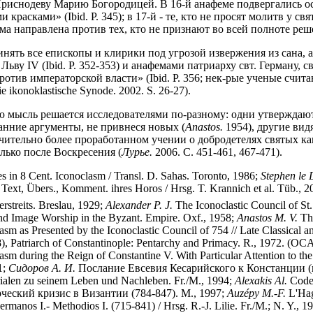
 Приснодеву Марию Богородицей. В 16-й анафеме подвергались о
сками» (Ibid. P. 345); в 17-й - те, кто не просят молитв у свя
 направлена против тех, кто не признают во всей полноте решени
инять все епископы и клирики под угрозой извержения из сана, 
ьву IV (Ibid. P. 352-353) и анафемами патриарху свт. Герману, 
ив императорской власти» (Ibid. P. 356; нек-рые ученые считаю
konoklastische Synode. 2002. S. 26-27).
 мысль решается исследователями по-разному: одни утверждают,
ранние аргументы, не привнеся новых (
Anastos.
1954), другие вид
ачительно более проработанном учении о добродетелях святых к
лько после Воскресения (
Лурье.
2006. С. 451-461, 467-471).
 in 8 Cent. Iconoclasm / Transl. D. Sahas. Toronto, 1986;
Stephen le
 Text, Übers., Komment. ihres Horos / Hrsg. T. Krannich et al. Tüb., 
rstreits. Breslau, 1929;
Alexander P. J.
The Iconoclastic Council of St.
and Image Worship in the Byzant. Empire. Oxf., 1958;
Anastos M. V.
The
m as Presented by the Iconoclastic Council of 754 // Late Classical a
), Patriarch of Constantinople: Pentarchy and Primacy. R., 1972. (OC
sm during the Reign of Constantine V. With Particular Attention to t
1;
Сидоров А. И.
Послание Евсевия Кесарийского к Констанции (к
rialen zu seinem Leben und Nachleben. Fr./M., 1994;
Alexakis Al.
Codex
еский кризис в Византии (784-847). М., 1997;
Auzépy
M.-F.
L'Hagi
ermanos I.- Methodios I. (715-841) / Hrsg. R.-J. Lilie. Fr./M.; N. Y., 1