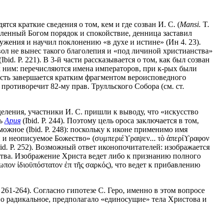
тся краткие сведения о том, кем и где созван И. С. (
Mansi.
T.
овленный Богом порядок и спокойствие, денница заставил
лужения и научил поклонению «в духе и истине» (Ин 4. 23).
авол не вынес такого благолепия и «под личиной христианства»
id. P. 221). В 3-й части рассказывается о том, как был созван
ю к ним: перечисляются имена императоров, при к-рых были
асть завершается кратким фрагментом вероисповедного
противоречит 82-му прав. Трулльского Собора (см. ст.
ления, участники И. С. пришли к выводу, что «искусство
сь
Ария
(Ibid. P. 244). Поэтому цель ороса заключается в том,
ожное (Ibid. P. 248): поскольку к иконе применимо имя
и и неописуемое Божество» (συμπεριέϒραψεν... τὸ ἀπερίϒραφον
bid. P. 252). Возможный ответ иконопочитателей: изображается
ества. Изображение Христа ведет либо к признанию полного
ν ἰδιοϋπόστατον ἐπ τῆς σαρκός), что ведет к прибавлению
P. 261-264). Согласно гипотезе С. Геро, именно в этом вопросе
но радикальное, предполагало «единосущие» тела Христова и